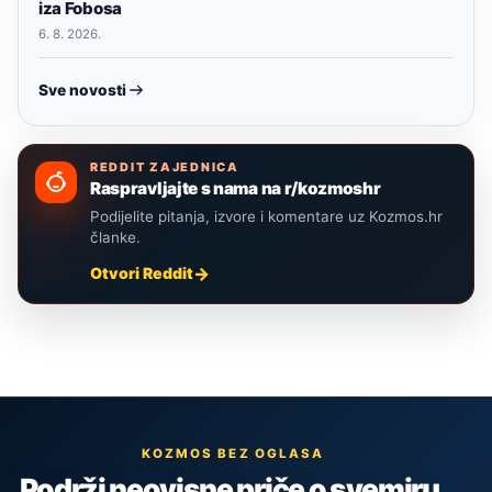
iza Fobosa
6. 8. 2026.
Sve novosti
REDDIT ZAJEDNICA
Raspravljajte s nama na r/kozmoshr
Podijelite pitanja, izvore i komentare uz Kozmos.hr
članke.
Otvori Reddit
KOZMOS BEZ OGLASA
Podrži neovisne priče o svemiru,