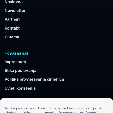
Naslovna
Newsletter
Partneri
Kontakt
O nama
POVJERENJE
Impressum
Etika poslovanja
Politika provjeravanja činjenica
Uvjeti korištenja
Na našoj web stranici koristimo kolačiće kako bismo vam pružili
© 2026 Kozmos.hr. Sva prava pridržana.
najrelevantnije iskustvo pamteći vaše postavke i preferencije.