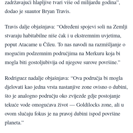
zadržavajući hlapljive tvari više od milijardu godina”,
dodao je suautor Bryan Travis.
Travis dalje objašnjava: “Određeni spojevi soli na Zemlji
stvaraju habitabilne niše čak i u ekstremnim uvjetima,
poput Atacame u Čileu. To nas navodi na razmišljanje o
mogućim podzemnim područjima na Merkuru koja bi
mogla biti gostoljubivija od njegove surove površine.”
Rodriguez nadalje objašnjava: “Ova područja bi mogla
djelovati kao jedna vrsta nastanjive zone ovisno o dubini,
što je analogno području oko zvijezde gdje postojanje
tekuće vode omogućava život — Goldilocks zone, ali u
ovom slučaju fokus je na pravoj dubini ispod površine
planeta.”