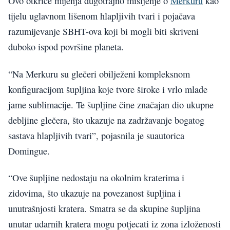
Ovo otkriće mijenja dugotrajno mišljenje o
Merkuru
kao
tijelu uglavnom lišenom hlapljivih tvari i pojačava
razumijevanje SBHT-ova koji bi mogli biti skriveni
duboko ispod površine planeta.
“Na Merkuru su glečeri obilježeni kompleksnom
konfiguracijom šupljina koje tvore široke i vrlo mlade
jame sublimacije. Te šupljine čine značajan dio ukupne
debljine glečera, što ukazuje na zadržavanje bogatog
sastava hlapljivih tvari”, pojasnila je suautorica
Domingue.
“Ove šupljine nedostaju na okolnim kraterima i
zidovima, što ukazuje na povezanost šupljina i
unutrašnjosti kratera. Smatra se da skupine šupljina
unutar udarnih kratera mogu potjecati iz zona izloženosti