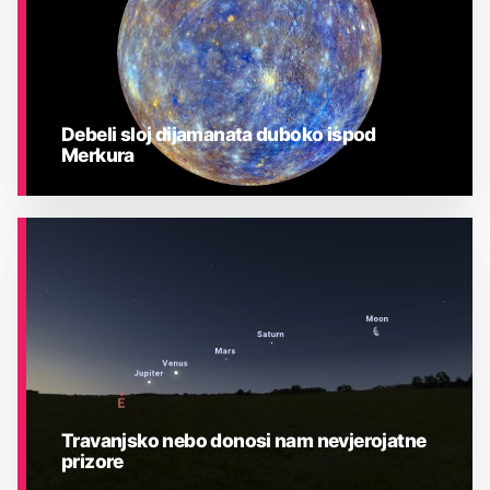
Debeli sloj dijamanata duboko ispod
Merkura
ASTRONOMIJA
Travanjsko nebo donosi nam nevjerojatne
prizore