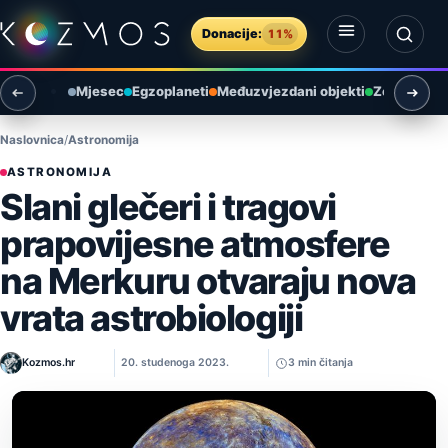
Preskoči na sadržaj
Donacije:
11%
Otvori izbornik
Otvori pretragu
Mjesec
Egzoplaneti
Međuzvjezdani objekti
Zemlja i ok
Naslovnica
Astronomija
ASTRONOMIJA
Slani glečeri i tragovi
prapovijesne atmosfere
na Merkuru otvaraju nova
vrata astrobiologiji
Kozmos.hr
20. studenoga 2023.
3 min čitanja