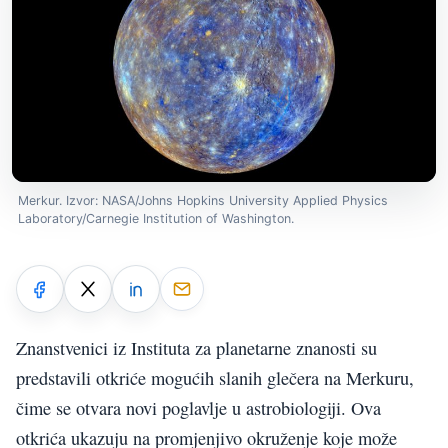
Merkur. Izvor: NASA/Johns Hopkins University Applied Physics
Laboratory/Carnegie Institution of Washington.
Znanstvenici iz Instituta za planetarne znanosti su
predstavili otkriće mogućih slanih glečera na Merkuru,
čime se otvara novi poglavlje u astrobiologiji. Ova
otkrića ukazuju na promjenjivo okruženje koje može