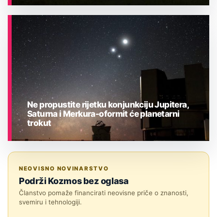
ASTRONOMIJA
Ne propustite rijetku konjunkciju Jupitera,
Saturna i Merkura-oformit će planetarni
trokut
ASTRONOMIJA
NEOVISNO NOVINARSTVO
Podrži Kozmos bez oglasa
Članstvo pomaže financirati neovisne priče o znanosti,
svemiru i tehnologiji.