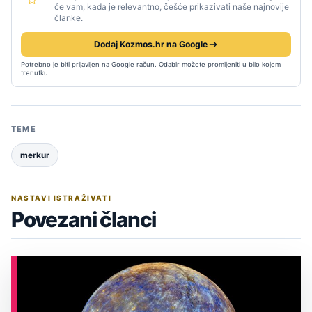
će vam, kada je relevantno, češće prikazivati naše najnovije
članke.
Dodaj Kozmos.hr na Google
Potrebno je biti prijavljen na Google račun. Odabir možete promijeniti u bilo kojem
trenutku.
TEME
merkur
NASTAVI ISTRAŽIVATI
Povezani članci