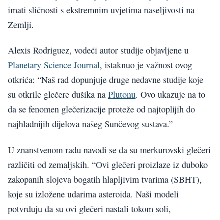
imati sličnosti s ekstremnim uvjetima naseljivosti na
Zemlji.
Alexis Rodriguez, vodeći autor studije objavljene u
Planetary Science Journal
, istaknuo je važnost ovog
otkrića: “Naš rad dopunjuje druge nedavne studije koje
su otkrile glečere dušika na
Plutonu
. Ovo ukazuje na to
da se fenomen glečerizacije proteže od najtoplijih do
najhladnijih dijelova našeg Sunčevog sustava.”
U znanstvenom radu navodi se da su merkurovski glečeri
različiti od zemaljskih. “Ovi glečeri proizlaze iz duboko
zakopanih slojeva bogatih hlapljivim tvarima (SBHT),
koje su izložene udarima asteroida. Naši modeli
potvrđuju da su ovi glečeri nastali tokom soli,