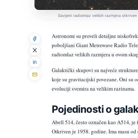
Savijeni radiomlaz velikih razmjera otkrive
Astronomi su proveli detaljne niskofrek
poboljšani Giant Metrewave Radio Te
radiomlaz velikih razmjera u ovom sku
Galaktički skupovi su najveće strukture 
koje su gravitacijski povezane. Oni su o
evoluciji svemira na velikim razinama.
Pojedinosti o gala
Abell 514, često označen kao A514, je 
Otkriven je 1958. godine. Ima masu od 