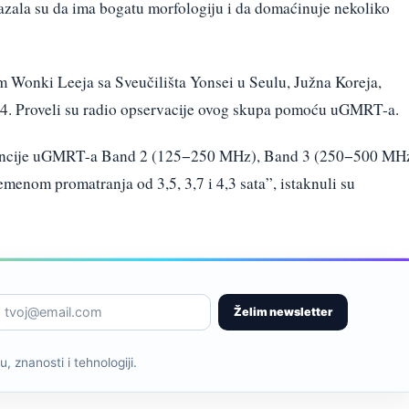
zala su da ima bogatu morfologiju i da domaćinuje nekoliko
 Wonki Leeja sa Sveučilišta Yonsei u Seulu, Južna Koreja,
514. Proveli su radio opservacije ovog skupa pomoću uGMRT-a.
kvencije uGMRT-a Band 2 (125−250 MHz), Band 3 (250−500 MH
nom promatranja od 3,5, 3,7 i 4,3 sata”, istaknuli su
Želim newsletter
, znanosti i tehnologiji.