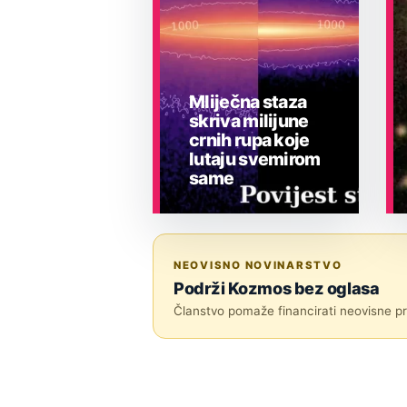
Mliječna staza
skriva milijune
crnih rupa koje
lutaju svemirom
same
ASTRONOMIJA
NEOVISNO NOVINARSTVO
Podrži Kozmos bez oglasa
Članstvo pomaže financirati neovisne pri