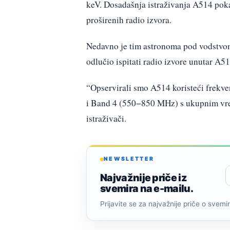
keV. Dosadašnja istraživanja A514 poka
proširenih radio izvora.
Nedavno je tim astronoma pod vodstvom
odlučio ispitati radio izvore unutar A
“Opservirali smo A514 koristeći fre
i Band 4 (550−850 MHz) s ukupnim vreme
istraživači.
NEWSLETTER
Najvažnije priče iz
svemira na e-mailu.
Prijavite se za najvažnije priče o svemiru