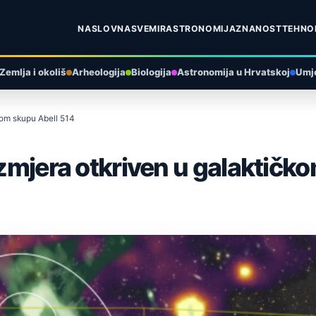
NASLOVNA
SVEMIR
ASTRONOMIJA
ZNANOST
TEHNO
Zemlja i okoliš
Arheologija
Biologija
Astronomija u Hrvatskoj
Umje
čkom skupu Abell 514
azmjera otkriven u galaktičk