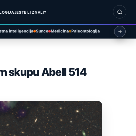
Otvori pr
LOGIJA
JESTE LI ZNALI?
tna inteligencija
Sunce
Medicina
Paleontologija
om skupu Abell 514