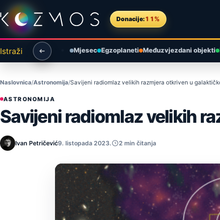
Preskoči na sadržaj
Donacije:
11%
Istraži
Mjesec
Egzoplaneti
Međuzvjezdani objekti
Naslovnica
Astronomija
Savijeni radiomlaz velikih razmjera otkriven u galakti
ASTRONOMIJA
Savijeni radiomlaz velikih r
Ivan Petričević
9. listopada 2023.
2 min čitanja