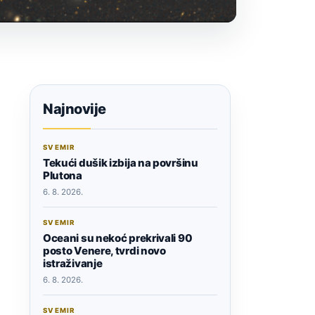
Najnovije
SVEMIR
Tekući dušik izbija na površinu
Plutona
6. 8. 2026.
SVEMIR
Oceani su nekoć prekrivali 90
posto Venere, tvrdi novo
istraživanje
6. 8. 2026.
SVEMIR