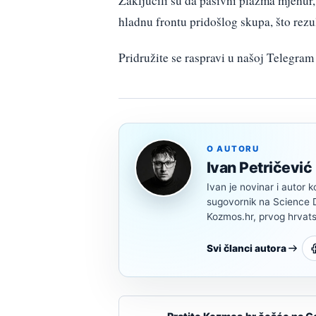
Zaključili su da pasivni plazma mjehur
hladnu frontu pridošlog skupa, što rez
Pridružite se raspravi u našoj Telegr
O AUTORU
Ivan Petričević
Ivan je novinar i autor k
sugovornik na Science Di
Kozmos.hr, prvog hrvats
Svi članci autora