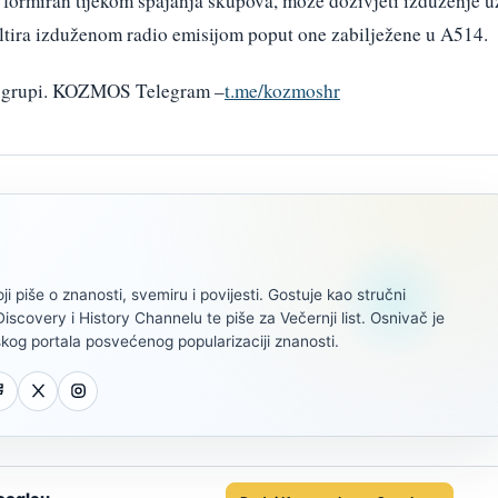
, formiran tijekom spajanja skupova, može doživjeti izduženje u
ultira izduženom radio emisijom poput one zabilježene u A514.
am grupi. KOZMOS Telegram –
t.me/kozmoshr
oji piše o znanosti, svemiru i povijesti. Gostuje kao stručni
scovery i History Channelu te piše za Večernji list. Osnivač je
kog portala posvećenog popularizaciji znanosti.