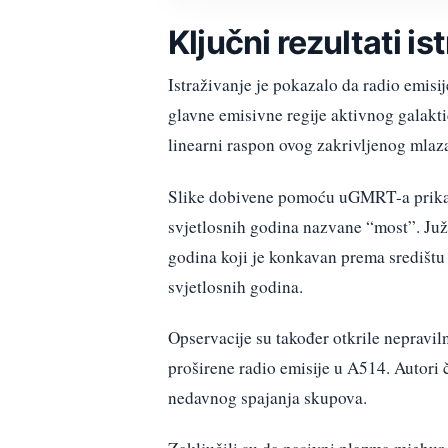
Ključni rezultati is
Istraživanje je pokazalo da radio emisij
glavne emisivne regije aktivnog galakt
linearni raspon ovog zakrivljenog mlaza
Slike dobivene pomoću uGMRT-a prikazu
svjetlosnih godina nazvane “most”. Juž
godina koji je konkavan prema središtu 
svjetlosnih godina.
Opservacije su također otkrile nepraviln
proširene radio emisije u A514. Autori č
nedavnog spajanja skupova.