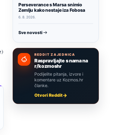
Perseverance s Marsa snimio
Zemlju kako nestaje iza Fobosa
6. 8. 2026.
Sve novosti
z)
REDDIT ZAJEDNICA
Raspravljajte s nama na
r/kozmoshr
Podijelite pitanja, izvore i
komentare uz Kozmos.hr
članke.
Otvori Reddit