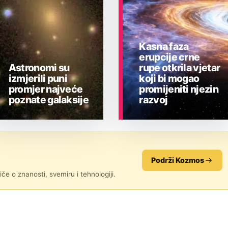
Kasna faza
erupcije crne
Astronomi su
rupe otkrila vjetar
izmjerili puni
koji bi mogao
promjer najveće
promijeniti njezin
poznate galaksije
razvoj
ASTRONOMIJA
ASTRONOMIJA
Podrži Kozmos
če o znanosti, svemiru i tehnologiji.