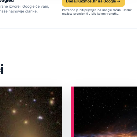
oogleu
Dodaj Kozmos.hr na Google
rane izvore i Google će vam,
Potrebno je biti prijavljen na Google račun. Odabir
 naše najnovije članke.
možete promijeniti u bilo kojem trenutku.
i