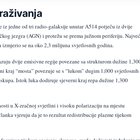
traživanja
e iz jedne od tri radio-galaksije unutar A514 potječu iz dvije
ičkog jezgra (AGN) i protežu se prema južnom periferiju. Najveć
 izmjerio se na oko 2,3 milijuna svjetlosnih godina.
ju dvije emisivne regije povezane sa strukturom dužine 1,30
ni kraj “mosta” povezuje se s “lukom” dugim 1,000 svjetlosnih
skupa. Istok luka dodiruje sjeverni kraj repa dužine 1,300
osti u X-zračnoj svjetlini i visoku polarizaciju na mjestu
lanka vjeruju da je to rezultat redistribucije plazme tijekom