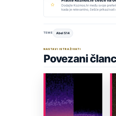
Pratite Kozmos.hr češće na G
Dodajte Kozmos.hr među svoje preferi
kada je relevantno, češće prikazivati
TEME
Abel 514
NASTAVI ISTRAŽIVATI
Povezani članc