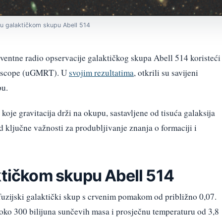
n u galaktičkom skupu Abell 514
ventne radio opservacije galaktičkog skupa Abell 514 koristeći
lescope (uGMRT). U
svojim rezultatima
, otkrili su savijeni
pu.
koje gravitacija drži na okupu, sastavljene od tisuća galaksija
d ključne važnosti za produbljivanje znanja o formaciji i
ktičkom skupu Abell 514
fuzijski galaktički skup s crvenim pomakom od približno 0,07.
oko 300 bilijuna sunčevih masa i prosječnu temperaturu od 3,8