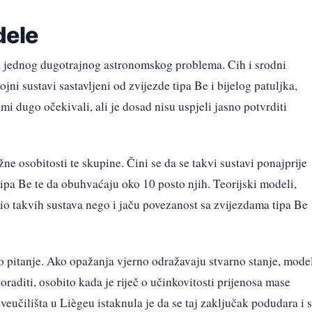
dele
a jednog dugotrajnog astronomskog problema. Cih i srodni
ni sustavi sastavljeni od zvijezde tipa Be i bijelog patuljka,
i dugo očekivali, ali je dosad nisu uspjeli jasno potvrditi
ažne osobitosti te skupine. Čini se da se takvi sustavi ponajprije
pa Be te da obuhvaćaju oko 10 posto njih. Teorijski modeli,
io takvih sustava nego i jaču povezanost sa zvijezdama tipa Be
o pitanje. Ako opažanja vjerno odražavaju stvarno stanje, mode
oraditi, osobito kada je riječ o učinkovitosti prijenosa mase
eučilišta u Liègeu istaknula je da se taj zaključak podudara i s