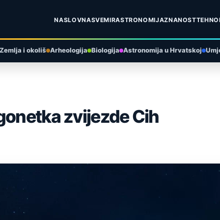
NASLOVNA
SVEMIR
ASTRONOMIJA
ZNANOST
TEHNO
Zemlja i okoliš
Arheologija
Biologija
Astronomija u Hrvatskoj
Umje
gonetka zvijezde Cih