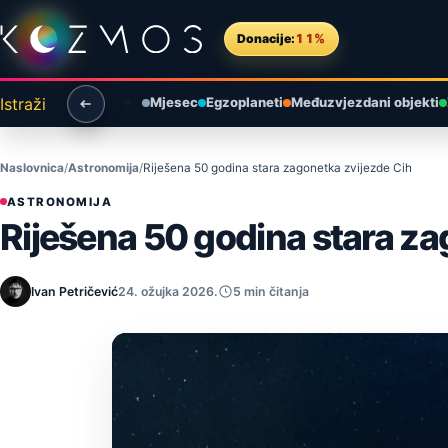
Preskoči na sadržaj
Donacije:
11%
Istraži
Mjesec
Egzoplaneti
Međuzvjezdani objekti
Naslovnica
Astronomija
Riješena 50 godina stara zagonetka zvijezde Cih
ASTRONOMIJA
Riješena 50 godina stara za
Ivan Petričević
24. ožujka 2026.
5 min čitanja