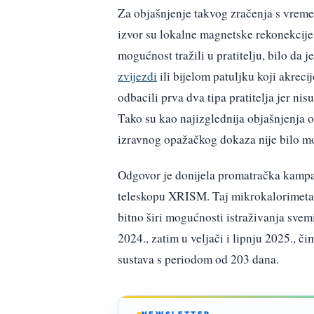
Za objašnjenje takvog zračenja s vrem
izvor su lokalne magnetske rekonekcije 
mogućnost tražili u pratitelju, bilo da je
zvijezdi
ili bijelom patuljku koji akrecij
odbacili prva dva tipa pratitelja jer nis
Tako su kao najizglednija objašnjenja ost
izravnog opažačkog dokaza nije bilo mo
Odgovor je donijela promatračka kamp
teleskopu XRISM. Taj mikrokalorimetar
bitno širi mogućnosti istraživanja svem
2024., zatim u veljači i lipnju 2025., č
sustava s periodom od 203 dana.