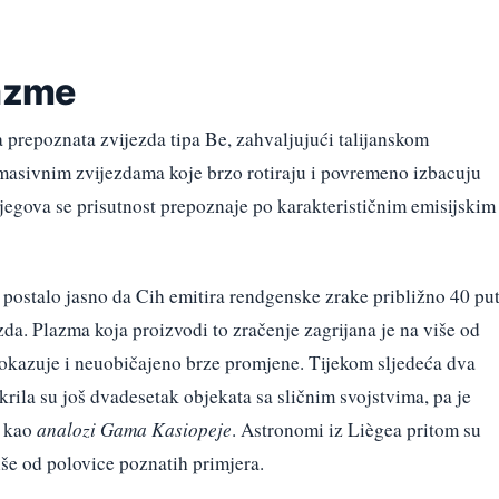
lazme
a prepoznata zvijezda tipa Be, zahvaljujući talijanskom
masivnim zvijezdama koje brzo rotiraju i povremeno izbacuju
 Njegova se prisutnost prepoznaje po karakterističnim emisijskim
 postalo jasno da Cih emitira rendgenske zrake približno 40 pu
da. Plazma koja proizvodi to zračenje zagrijana je na više od
 pokazuje i neuobičajeno brze promjene. Tijekom sljedeća dva
krila su još dvadesetak objekata sa sličnim svojstvima, pa je
a kao
analozi Gama Kasiopeje
. Astronomi iz Liègea pritom su
više od polovice poznatih primjera.