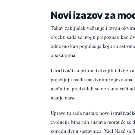
Novi izazov za mo
Takav zaključak važan je i izvan okvir
objekti sada se mogu prepoznati kao dvoj
odnosno kao populacija koju su astronom
opažanjima.
Istraživači su pritom izdvojili i dvije v
pojavljuju među masivnim zvijezdama ti
međutim, predviđali su ne samo veći ud
manje mase.
Upravo tu sada nastaje novo istraživačk
evolucije binarnih sustava morat će se d
između dviju sastavnica. Yaël Nazé sa Sv