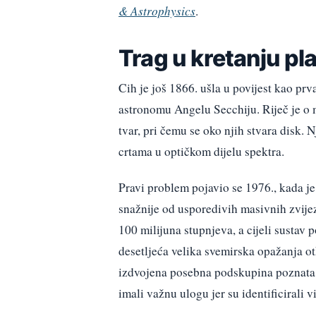
& Astrophysics
.
Trag u kretanju p
Cih je još 1866. ušla u povijest kao prv
astronomu Angelu Secchiju. Riječ je o 
tvar, pri čemu se oko njih stvara disk.
crtama u optičkom dijelu spektra.
Pravi problem pojavio se 1976., kada je
snažnije od usporedivih masivnih zvijez
100 milijuna stupnjeva, a cijeli sustav
desetljeća velika svemirska opažanja ot
izdvojena posebna podskupina poznat
imali važnu ulogu jer su identificirali 