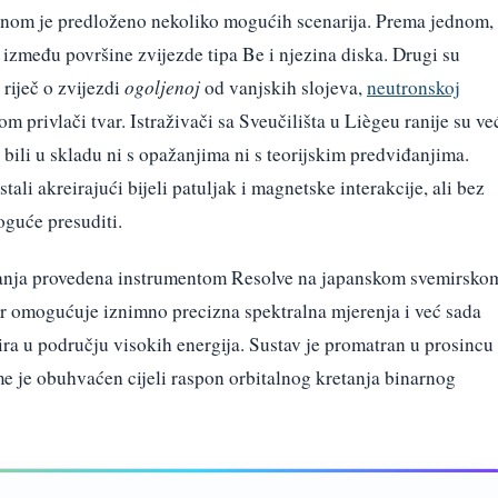
enom je predloženo nekoliko mogućih scenarija. Prema jednom,
između površine zvijezde tipa Be i njezina diska. Drugi su
 riječ o zvijezdi
ogoljenoj
od vanjskih slojeva,
neutronskoj
om privlači tvar. Istraživači sa Sveučilišta u Liègeu ranije su ve
u bili u skladu ni s opažanjima ni s teorijskim predviđanjima.
ali akreirajući bijeli patuljak i magnetske interakcije, ali bez
guće presuditi.
anja provedena instrumentom Resolve na japanskom svemirsko
 omogućuje iznimno precizna spektralna mjerenja i već sada
ira u području visokih energija. Sustav je promatran u prosincu
ime je obuhvaćen cijeli raspon orbitalnog kretanja binarnog