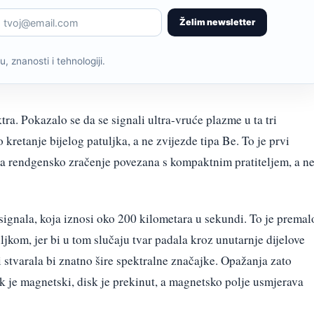
Želim newsletter
, znanosti i tehnologiji.
ra. Pokazalo se da se signali ultra-vruće plazme u ta tri
kretanje bijelog patuljka, a ne zvijezde tipa Be. To je prvi
a rendgensko zračenje povezana s kompaktnim pratiteljem, a n
 signala, koja iznosi oko 200 kilometara u sekundi. To je premal
ljkom, jer bi u tom slučaju tvar padala kroz unutarnje dijelove
i stvarala bi znatno šire spektralne značajke. Opažanja zato
ak je magnetski, disk je prekinut, a magnetsko polje usmjerava