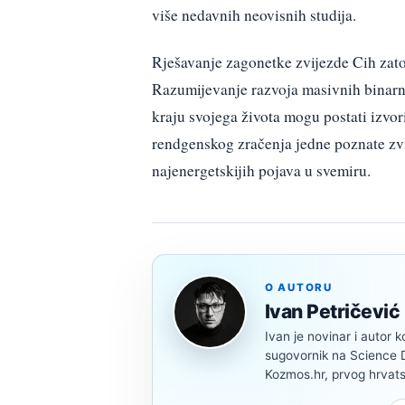
više nedavnih neovisnih studija.
Rješavanje zagonetke zvijezde Cih zato
Razumijevanje razvoja masivnih binarnih
kraju svojega života mogu postati izvor
rendgenskog zračenja jedne poznate zv
najenergetskijih pojava u svemiru.
O AUTORU
Ivan Petričević
Ivan je novinar i autor k
sugovornik na Science Di
Kozmos.hr, prvog hrvats