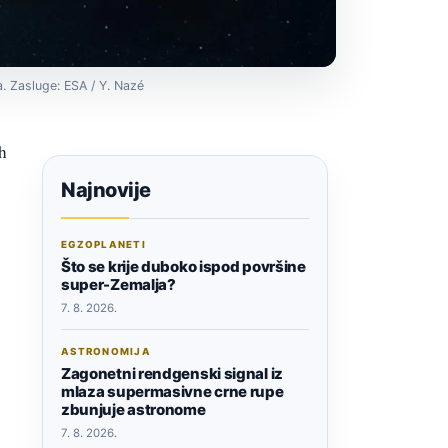
a. Zasluge: ESA / Y. Nazé
h
Najnovije
EGZOPLANETI
Što se krije duboko ispod površine
super-Zemalja?
7. 8. 2026.
ASTRONOMIJA
Zagonetni rendgenski signal iz
mlaza supermasivne crne rupe
zbunjuje astronome
7. 8. 2026.