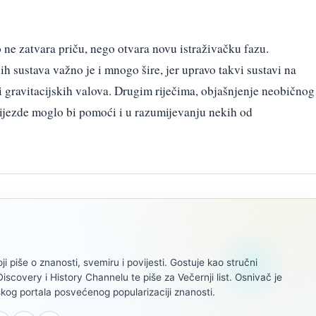
 ne zatvara priču, nego otvara novu istraživačku fazu.
 sustava važno je i mnogo šire, jer upravo takvi sustavi na
i gravitacijskih valova. Drugim riječima, objašnjenje neobičnog
ijezde moglo bi pomoći i u razumijevanju nekih od
oji piše o znanosti, svemiru i povijesti. Gostuje kao stručni
scovery i History Channelu te piše za Večernji list. Osnivač je
kog portala posvećenog popularizaciji znanosti.