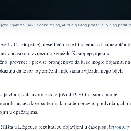
jezdu gamma-Cas i njezina malog, ali vrlo gustog pratitelja, bijelog patuljk
eje (γ Cassiopeiae), desetljećima je bila jedna od najneobičniji
riječ o masivnoj zvijezdi u zviježđu Kasiopeje, njezino
žno, prevruće i previše promjenjivo da bi se moglo objasniti na
azuju da izvor tog zračenja nije sama zvijezda, nego bijeli
 je zbunjivala astrofizičare još od 1970-ih. Istodobno je
narnih sustava koje su teorijski modeli odavno predviđali, ali ih
ojiti u opažanjima.
čilišta u Liègeu, a rezultati su objavljeni u časopisu
Astronomy