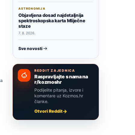
ASTRONOMIJA
Objavljena dosad najdetaljnija
spektroskopska karta Mliječne
staze
7. 8. 2026.
Sve novosti
REDDIT ZAJEDNICA
Raspravljajte s nama na
ta
r/kozmoshr
Podijelite pitanja, izvore i
komentare uz Kozmos.hr
članke.
Otvori Reddit