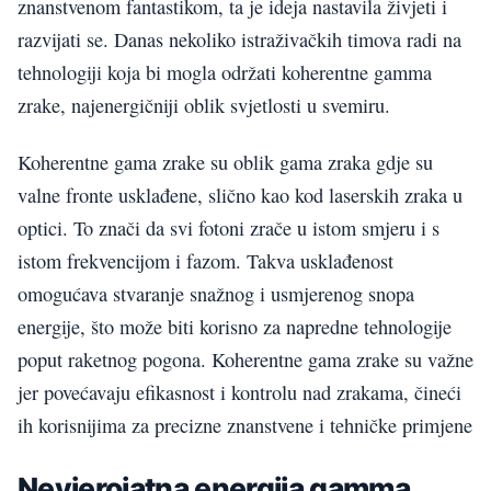
znanstvenom fantastikom, ta je ideja nastavila živjeti i
razvijati se. Danas nekoliko istraživačkih timova radi na
tehnologiji koja bi mogla održati koherentne gamma
zrake, najenergičniji oblik svjetlosti u svemiru.
Koherentne gama zrake su oblik gama zraka gdje su
valne fronte usklađene, slično kao kod laserskih zraka u
optici. To znači da svi fotoni zrače u istom smjeru i s
istom frekvencijom i fazom. Takva usklađenost
omogućava stvaranje snažnog i usmjerenog snopa
energije, što može biti korisno za napredne tehnologije
poput raketnog pogona. Koherentne gama zrake su važne
jer povećavaju efikasnost i kontrolu nad zrakama, čineći
ih korisnijima za precizne znanstvene i tehničke primjene
Nevjerojatna energija gamma