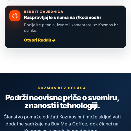
REDDIT ZAJEDNICA
Raspravljajte s nama na r/kozmoshr
Podijelite pitanja, izvore i komentare uz Kozmos.hr
članke.
Otvori Reddit
KOZMOS BEZ OGLASA
Podrži neovisne priče o svemiru,
znanosti i tehnologiji.
Članstvo pomaže održati Kozmos.hr i može uključivati
dodatne sadržaje na Buy Me a Coffee, dok članci na
Kozmos.hr-u ostaju javno dostupni.