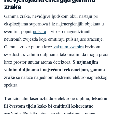
zraka
Gamma zrake, nevidljive ljudskom oku, nastaju pri
eksplozijama supernova i iz najenergičnijih objekata u
svemiru, poput
pulsara
– visoko magnetiziranih
neutronih zvijezda koje emitiraju pulsirajuće zračenje.
Gamma zrake putuju kroz
vakuum svemira
brzinom
svjetlosti, s valnim duljinama tako malim da mogu proći
S najmanjim
kroz prostor unutar atoma detektora.
valnim duljinama i najvećom frekvencijom, gamma
zrake
se nalaze na jednom ekstremu elektromagnetskog
spektra.
tekućini
Tradicionalni laser uzbuđuje elektrone u plinu,
ili čvrstom tijelu kako bi emitirali koherentno
zračenje
. Emisije fotona su sinkronizirane, poput