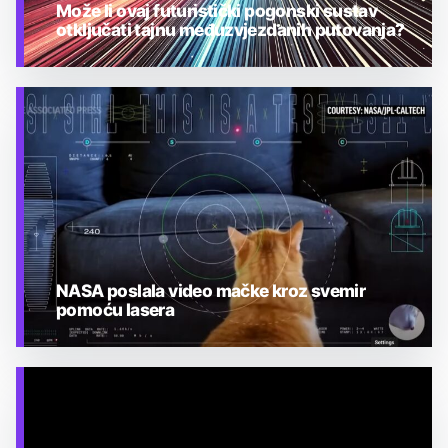
Može li ovaj futuristički pogonski sustav
otključati tajnu međuzvjezdanih putovanja?
TEHNOLOGIJA
NASA poslala video mačke kroz svemir
pomoću lasera
TEHNOLOGIJA