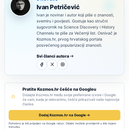
Ivan Petričević
Ivan je novinar i autor koji piše o znanosti,
svemiru i povijesti. Gostuje kao stručni
sugovornik na Science Discovery i History
Channelu te piše za Večernji list. Osnivač je
Kozmos.hr, prvog hrvatskog portala
posvećenog popularizaciji znanosti.
Svi članci autora
Pratite Kozmos.hr češće na Googleu
Dodajte Kozmos.hr među svoje preferirane izvore i Google
će vam, kada je relevantno, češće prikazivati naše najnovije
članke.
Dodaj Kozmos.hr na Google
Potrebno je biti prijavljen na Google račun. Odabir možete promijeniti u bilo kojem
trenutku.