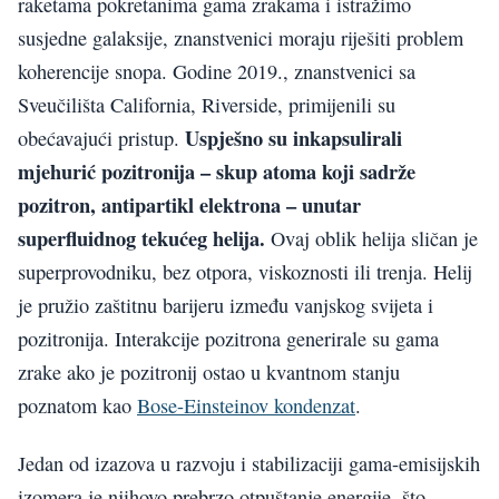
raketama pokretanima gama zrakama i istražimo
susjedne galaksije, znanstvenici moraju riješiti problem
koherencije snopa. Godine 2019., znanstvenici sa
Sveučilišta California, Riverside, primijenili su
Uspješno su inkapsulirali
obećavajući pristup.
mjehurić pozitronija – skup atoma koji sadrže
pozitron, antipartikl elektrona – unutar
superfluidnog tekućeg helija.
Ovaj oblik helija sličan je
superprovodniku, bez otpora, viskoznosti ili trenja. Helij
je pružio zaštitnu barijeru između vanjskog svijeta i
pozitronija. Interakcije pozitrona generirale su gama
zrake ako je pozitronij ostao u kvantnom stanju
poznatom kao
Bose-Einsteinov kondenzat
.
Jedan od izazova u razvoju i stabilizaciji gama-emisijskih
izomera je njihovo prebrzo otpuštanje energije, što