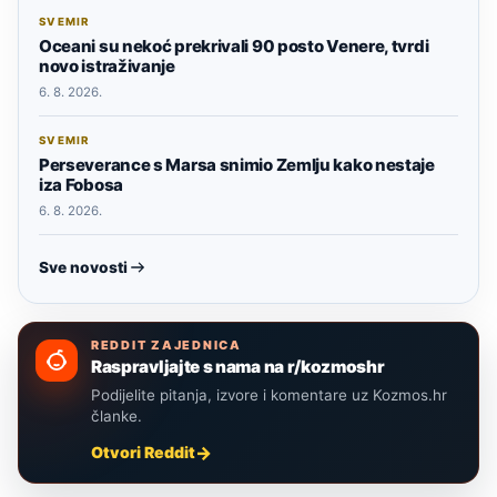
SVEMIR
Oceani su nekoć prekrivali 90 posto Venere, tvrdi
novo istraživanje
6. 8. 2026.
SVEMIR
Perseverance s Marsa snimio Zemlju kako nestaje
iza Fobosa
6. 8. 2026.
Sve novosti
REDDIT ZAJEDNICA
Raspravljajte s nama na r/kozmoshr
Podijelite pitanja, izvore i komentare uz Kozmos.hr
članke.
Otvori Reddit