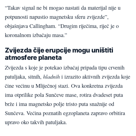
“Takav signal ne bi mogao nastati da materijal nije u
potpunosti napustio magnetsku sferu zvijezde”,
objašnjava Callingham. “Drugim riječima, riječ je o
koronalnom izbačaju masa.”
Zvijezda čije erupcije mogu uništiti
atmosfere planeta
Zvijezda s koje je potekao izbačaj pripada tipu crvenih
hladnih
patuljaka, sitnih,
i izrazito aktivnih zvijezda koje
čine većinu u Mliječnoj stazi. Ova konkretna zvijezda
ima otprilike pola Sunčeve mase, rotira dvadeset puta
brže i ima magnetsko polje tristo puta snažnije od
Sunčeva. Većina poznatih egzoplaneta zapravo orbitira
upravo oko takvih patuljaka.