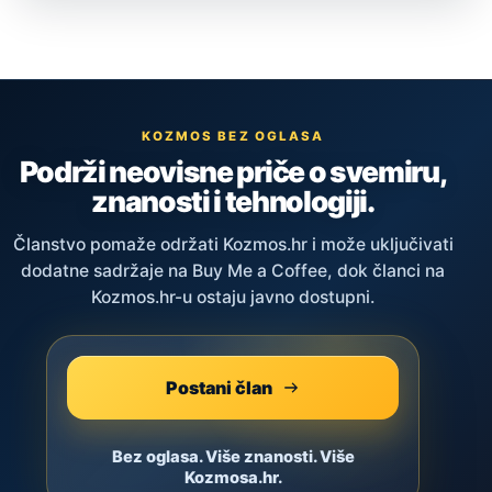
KOZMOS BEZ OGLASA
Podrži neovisne priče o svemiru,
znanosti i tehnologiji.
Članstvo pomaže održati Kozmos.hr i može uključivati
dodatne sadržaje na Buy Me a Coffee, dok članci na
Kozmos.hr-u ostaju javno dostupni.
Postani član
Bez oglasa. Više znanosti. Više
Kozmosa.hr.