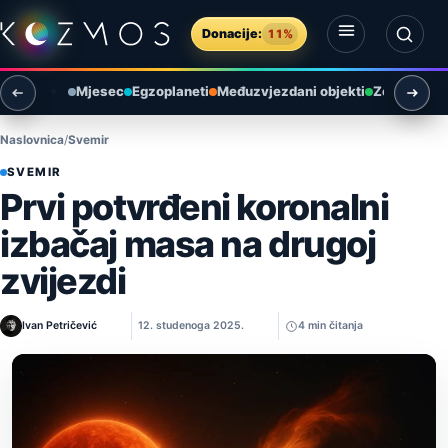
Preskoči na sadržaj
Donacije:
11%
Otvori izbornik
Otvori pretragu
Mjesec
Egzoplaneti
Međuzvjezdani objekti
Zemlja i ok
Naslovnica
Svemir
SVEMIR
Prvi potvrđeni koronalni
izbačaj masa na drugoj
zvijezdi
Ivan Petričević
12. studenoga 2025.
4 min čitanja