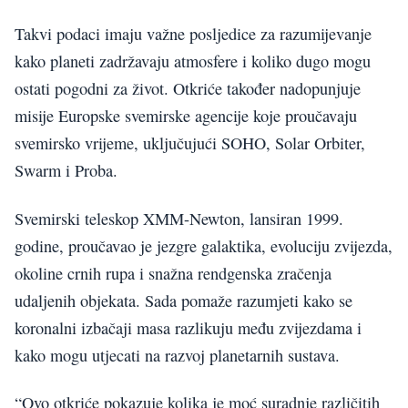
Takvi podaci imaju važne posljedice za razumijevanje
kako planeti zadržavaju atmosfere i koliko dugo mogu
ostati pogodni za život. Otkriće također nadopunjuje
misije Europske svemirske agencije koje proučavaju
svemirsko vrijeme, uključujući SOHO, Solar Orbiter,
Swarm i Proba.
Svemirski teleskop XMM-Newton, lansiran 1999.
godine, proučavao je jezgre galaktika, evoluciju zvijezda,
okoline crnih rupa i snažna rendgenska zračenja
udaljenih objekata. Sada pomaže razumjeti kako se
koronalni izbačaji masa razlikuju među zvijezdama i
kako mogu utjecati na razvoj planetarnih sustava.
“Ovo otkriće pokazuje kolika je moć suradnje različitih