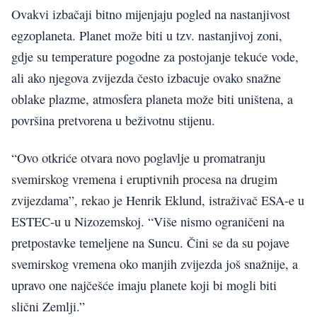
Ovakvi izbačaji bitno mijenjaju pogled na nastanjivost
egzoplaneta. Planet može biti u tzv. nastanjivoj zoni,
gdje su temperature pogodne za postojanje tekuće vode,
ali ako njegova zvijezda često izbacuje ovako snažne
oblake plazme, atmosfera planeta može biti uništena, a
površina pretvorena u beživotnu stijenu.
“Ovo otkriće otvara novo poglavlje u promatranju
svemirskog vremena i eruptivnih procesa na drugim
zvijezdama”, rekao je Henrik Eklund, istraživač ESA-e u
ESTEC-u u Nizozemskoj. “Više nismo ograničeni na
pretpostavke temeljene na Suncu. Čini se da su pojave
svemirskog vremena oko manjih zvijezda još snažnije, a
upravo one najčešće imaju planete koji bi mogli biti
slični Zemlji.”