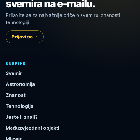
svemira na e-mailu.
Prijavite se za najvažnije priče o svemiru, znanosti i
tehnologiji.
Prijavi se
RUBRIKE
Svemir
Astronomija
Znanost
Tehnologija
Jeste li znali?
Međuzvjezdani objekti
Mjesec