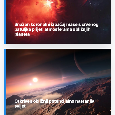
Snažan koronalni izbačaj mase s crvenog
patuljka prijeti atmosferama obližnjih
planeta
SVEMIR
Otkriven obližnji potencijalno nastanjiv
svijet