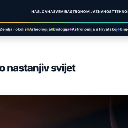
NASLOVNA
SVEMIR
ASTRONOMIJA
ZNANOST
TEHNO
Zemlja i okoliš
Arheologija
Biologija
Astronomija u Hrvatskoj
Umje
o nastanjiv svijet