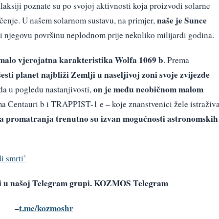
laksiji poznate su po svojoj aktivnosti koja proizvodi solarne
naše je Sunce
račenje. U našem solarnom sustavu, na primjer,
ći njegovu površinu neplodnom prije nekoliko milijardi godina.
malo vjerojatna karakteristika Wolfa 1069 b
. Prema
esti planet najbliži Zemlji u naseljivoj zoni svoje zvijezde
on je među neobičnom malom
da u pogledu nastanjivosti,
a Centauri b i TRAPPIST-1 e – koje znanstvenici žele istraživa
a promatranja trenutno su izvan mogućnosti astronomskih
i smrti’
avi u našoj Telegram grupi. KOZMOS Telegram
–
t.me/kozmoshr