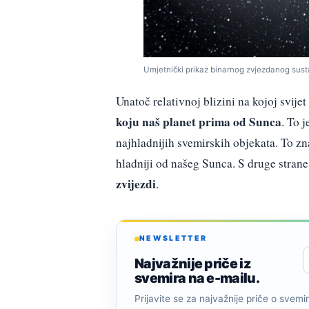
Umjetnički prikaz binarnog zvjezdanog sus
Unatoč relativnoj blizini na kojoj svije
koju naš planet prima od Sunca
. To 
najhladnijih svemirskih objekata. To zn
hladniji od našeg Sunca. S druge strane
zvijezdi
.
NEWSLETTER
Najvažnije priče iz
svemira na e-mailu.
Prijavite se za najvažnije priče o svemiru