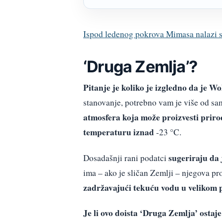
Ispod ledenog pokrova Mimasa nalazi se
‘Druga Zemlja’?
Pitanje je koliko je izgledno da je W
stanovanje, potrebno vam je više od sam
atmosfera koja može proizvesti priro
temperaturu iznad
-23 °C.
sugeriraju da j
Dosadašnji rani podatci
ima – ako je sličan Zemlji – njegova pr
zadržavajući tekuću vodu u velikom p
Je li ovo doista ‘Druga Zemlja’ ostaje