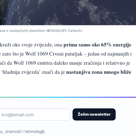
tava s nastanjivim planetom (©NASA/JPL-Caltech).
prima samo oko 65% energije
t kruži oko svoje zvijezde, ona
je zato što je Wolf 1069 Crveni patuljak – jedan od najmanjih i
ači da Wolf 1069 emitira daleko manje zračenja i relativno je
nastanjiva zona mnogo bliže
 ‘hladnija zvijezda’ znači da je
Želim newsletter
, znanosti i tehnologiji.