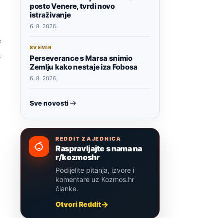
posto Venere, tvrdi novo
istraživanje
6. 8. 2026.
e
SVEMIR
i
Perseverance s Marsa snimio
Zemlju kako nestaje iza Fobosa
6. 8. 2026.
Sve novosti
REDDIT ZAJEDNICA
Raspravljajte s nama na
r/kozmoshr
Podijelite pitanja, izvore i
komentare uz Kozmos.hr
članke.
Otvori Reddit