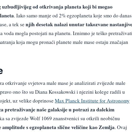
 uzbudljivijeg od otkrivanja planeta koji bi mogao
laneta
. Iako samo manje od 2% egzoplaneta koje smo do danas
njih desetak nalazi unutar takozvane nastanjiv
se, a tek se
ća voda mogla postojati na planetu. Iznimno je teško pretraživat
omatranja koja mogu pronaći planete male mase ostaju značajan
e
za otkrivanje svjetova male mase je analizirati zvijezde male
upravo ono što su Diana Kossakowski i njezini kolege radili u
rojekt, uz velike doprinose
Max Planck Institute for Astronomy
za pretraživanje naše galaksije u potrazi za dalekim
ka sa zvijezde Wolf 1069 znanstvenici su otkrili neobičnu
e amplitude s
egzoplaneta slične veličine kao Zemlja
. Ovaj