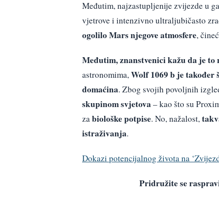
Međutim, najzastupljenije zvijezde u ga
vjetrove i intenzivno ultraljubičasto z
ogolilo Mars njegove atmosfere
, čine
Međutim, znanstvenici kažu da je to 
Wolf 1069 b je također š
astronomima,
domaćina
. Zbog svojih povoljnih izgle
skupinom svjetova
– kao što su Proxim
biološke potpise
takv
za
. No, nažalost,
istraživanja
.
Dokazi potencijalnog života na ‘Zvijezd
Pridružite se raspr