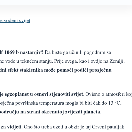
 vodeni svijet
olf 1069 b nastanjiv?
Da biste ga učinili pogodnim za
e vode u tekućem stanju. Prije svega, kao i ovdje na Zemlji,
dni efekt staklenika
može pomoći podići prosječnu
e egzoplanet u osnovi stjenoviti svijet
. Ovisno o atmosferi ko
osječna površinska temperatura mogla bi biti čak do 13 °C,
odručju na strani okrenutoj zvijezdi planeta
.
 za vidjeti
. Ono što treba uzeti u obzir je taj Crveni patuljak.