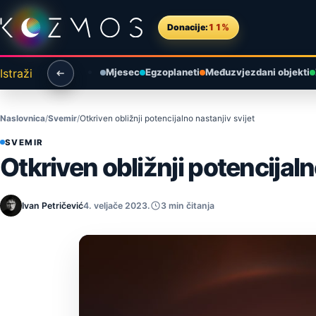
Preskoči na sadržaj
Donacije:
11%
Istraži
Mjesec
Egzoplaneti
Međuzvjezdani objekti
Naslovnica
Svemir
Otkriven obližnji potencijalno nastanjiv svijet
SVEMIR
Otkriven obližnji potencijaln
Ivan Petričević
4. veljače 2023.
3 min čitanja