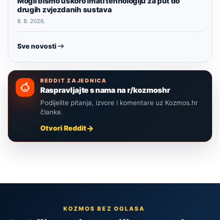
Mogli bismo uskoro imati tehnologiju za put do
drugih zvjezdanih sustava
8. 8. 2026.
Sve novosti
REDDIT ZAJEDNICA
Raspravljajte s nama na r/kozmoshr
Podijelite pitanja, izvore i komentare uz Kozmos.hr
članke.
Otvori Reddit
KOZMOS BEZ OGLASA