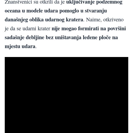
uključivanje podzemnog
Znanstvenici su otkrili da je
oceana u modele udara pomoglo u stvaranju
današnjeg oblika udarnog kratera
. Naime, otkriveno
nije mogao formirati na površini
je da se udarni krater
sadašnje debljine bez uništavanja ledene ploče na
mjestu udara
.