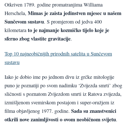
Otkriven 1789. godine promatranjima Williama
Mimas je zaista jedinstven mjesec u našem
Herschela,
Sunčevom sustavu
. S promjerom od jedva 400
to je najmanje kozmičko tijelo koje je
kilometara
sferno zbog vlastite gravitacije
.
Top 10 najneobičnijih prirodnih satelita u Sunčevom
sustavu
Iako je dobio ime po jednom divu iz grčke mitologije
puno je poznatiji po svom nadimku ‘Zvijezda smrti’ zbog
sličnosti s poznatom Zvijezdom smrti iz Ratova zvijezda,
izmišljenom svemirskom postajom i super-oružjem iz
Sada su znanstvenici
filma objavljenog 1977. godine.
otkrili nove zanimljivosti o ovom neobičnom svijetu
.