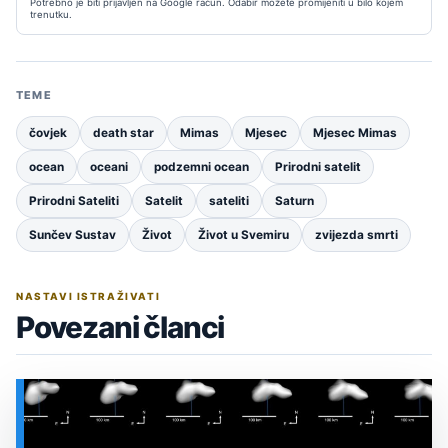
Potrebno je biti prijavljen na Google račun. Odabir možete promijeniti u bilo kojem
trenutku.
TEME
čovjek
death star
Mimas
Mjesec
Mjesec Mimas
ocean
oceani
podzemni ocean
Prirodni satelit
Prirodni Sateliti
Satelit
sateliti
Saturn
Sunčev Sustav
Život
Život u Svemiru
zvijezda smrti
NASTAVI ISTRAŽIVATI
Povezani članci