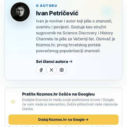
O AUTORU
Ivan Petričević
Ivan je novinar i autor koji piše o znanosti,
svemiru i povijesti. Gostuje kao stručni
sugovornik na Science Discovery i History
Channelu te piše za Večernji list. Osnivač je
Kozmos.hr, prvog hrvatskog portala
posvećenog popularizaciji znanosti.
Svi članci autora
Pratite Kozmos.hr češće na Googleu
Dodajte Kozmos.hr među svoje preferirane izvore i Google
će vam, kada je relevantno, češće prikazivati naše najnovije
članke.
Dodaj Kozmos.hr na Google