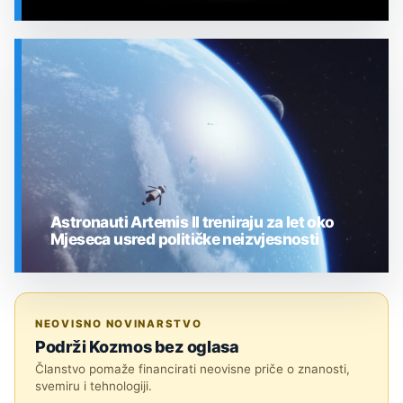
SVEMIR
Astronauti Artemis II treniraju za let oko
Mjeseca usred političke neizvjesnosti
SVEMIR
NEOVISNO NOVINARSTVO
Podrži Kozmos bez oglasa
Članstvo pomaže financirati neovisne priče o znanosti,
svemiru i tehnologiji.