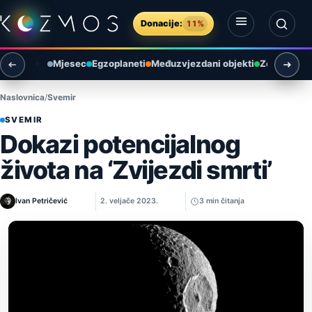
Preskoči na sadržaj
Donacije:
11%
Otvori izbornik
Otvori pretragu
Mjesec
Egzoplaneti
Međuzvjezdani objekti
Zemlja i ok
Naslovnica
Svemir
SVEMIR
Dokazi potencijalnog
života na ‘Zvijezdi smrti’
Ivan Petričević
2. veljače 2023.
3 min čitanja