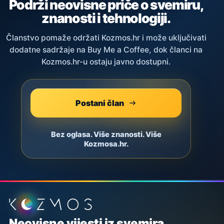
Podrži neovisne priče o svemiru,
znanosti i tehnologiji.
Članstvo pomaže održati Kozmos.hr i može uključivati
dodatne sadržaje na Buy Me a Coffee, dok članci na
Kozmos.hr-u ostaju javno dostupni.
Postani član
Bez oglasa. Više znanosti. Više
Kozmosa.hr.
Podnožje stranice
Neovisne vijesti iz svemira,