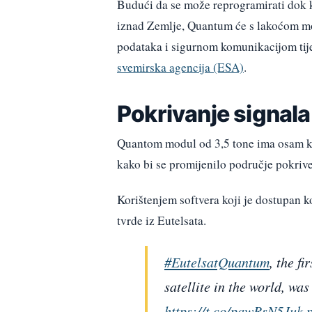
Budući da se može reprogramirati dok k
iznad Zemlje, Quantum će s lakoćom mo
podataka i sigurnom komunikacijom tij
svemirska agencija (ESA)
.
Pokrivanje signal
Quantom modul od 3,5 tone ima osam ko
kako bi se promijenilo područje pokrive
Korištenjem softvera koji je dostupan k
tvrde iz Eutelsata.
#EutelsatQuantum
, the f
satellite in the world, wa
https://t.co/pawRsN5Juk