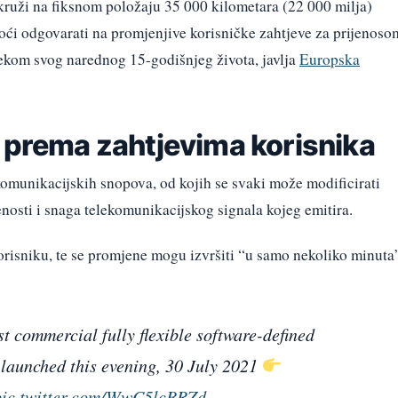
ruži na fiksnom položaju 35 000 kilometara (22 000 milja)
ći odgovarati na promjenjive korisničke zahtjeve za prijenoso
ekom svog narednog 15-godišnjeg života, javlja
Europska
a prema zahtjevima korisnika
munikacijskih snopova, od kojih se svaki može modificirati
nosti i snaga telekomunikacijskog signala kojeg emitira.
orisniku, te se promjene mogu izvršiti “u samo nekoliko minuta
irst commercial fully flexible software-defined
s launched this evening, 30 July 2021
pic.twitter.com/WwC5lcBRZd