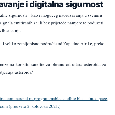
anje i digitalna sigurnost
italne sigurnosti – kao i mogućeg naoružavanja u svemiru –
signala emitiranih sa ili bez prijeteće namjere te poduzeti
vih smetnji.
i ​​veliko zemljopisno područje od Zapadne Afrike, preko
mozemo-koristiti-satelite-za-obranu-od-udara-asteroida-za-
tjecaja-asteroida/
rst commercial re-programmable satellite blasts into space,
om (preuzeto 2. kolovoza 2021.)