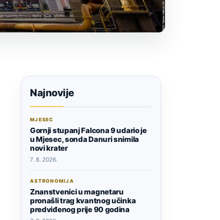
Najnovije
MJESEC
Gornji stupanj Falcona 9 udario je
u Mjesec, sonda Danuri snimila
novi krater
7. 8. 2026.
ASTRONOMIJA
Znanstvenici u magnetaru
pronašli trag kvantnog učinka
predviđenog prije 90 godina