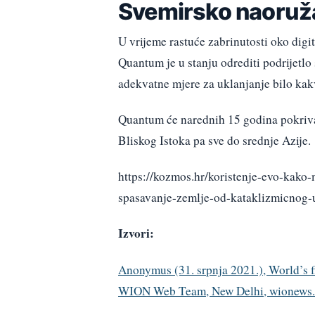
Svemirsko naoružav
U vrijeme rastuće zabrinutosti oko dig
Quantum je u stanju odrediti podrijetlo 
adekvatne mjere za uklanjanje bilo kak
Quantum će narednih 15 godina pokrivat
Bliskog Istoka pa sve do srednje Azije.
https://kozmos.hr/koristenje-evo-kako-
spasavanje-zemlje-od-kataklizmicnog-u
Izvori:
Anonymus (31. srpnja 2021.), World’s fi
WION Web Team, New Delhi, wionews.c