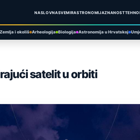
NASLOVNA
SVEMIR
ASTRONOMIJA
ZNANOST
TEHNO
Zemlja i okoliš
Arheologija
Biologija
Astronomija u Hrvatskoj
Umje
jući satelit u orbiti