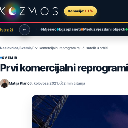
Preskoči na sadržaj
Donacije:
11%
Istraži
Mjesec
Egzoplaneti
Međuzvjezdani objekti
Naslovnica
Svemir
Prvi komercijalni reprogramirajući satelit u orbiti
SVEMIR
Prvi komercijalni reprogramira
Matija Klarić
6. kolovoza 2021.
2 min čitanja