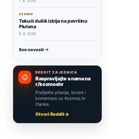
7. 8. 2026.
SVEMIR
Tekući dušik izbija na površinu
Plutona
6. 8. 2026.
Sve novosti
REDDIT ZAJEDNICA
Raspravljajte s nama na
r/kozmoshr
Podijelite pitanja, izvore i
komentare uz Kozmos.hr
članke.
Otvori Reddit