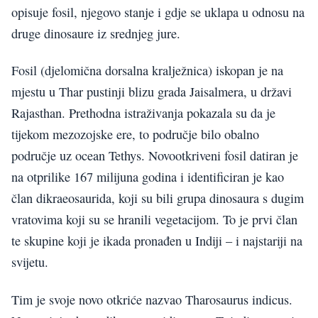
opisuje fosil, njegovo stanje i gdje se uklapa u odnosu na
druge dinosaure iz srednjeg jure.
Fosil (djelomična dorsalna kralježnica) iskopan je na
mjestu u Thar pustinji blizu grada Jaisalmera, u državi
Rajasthan. Prethodna istraživanja pokazala su da je
tijekom mezozojske ere, to područje bilo obalno
područje uz ocean Tethys. Novootkriveni fosil datiran je
na otprilike 167 milijuna godina i identificiran je kao
član dikraeosaurida, koji su bili grupa dinosaura s dugim
vratovima koji su se hranili vegetacijom. To je prvi član
te skupine koji je ikada pronađen u Indiji – i najstariji na
svijetu.
Tim je svoje novo otkriće nazvao Tharosaurus indicus.