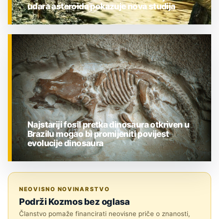
udara asteroida pokazuje nova studija
ZNANOST
Najstariji fosil pretka dinosaura otkriven u
Brazilu mogao bi promijeniti povijest
evolucije dinosaura
ZNANOST
NEOVISNO NOVINARSTVO
Podrži Kozmos bez oglasa
Članstvo pomaže financirati neovisne priče o znanosti,