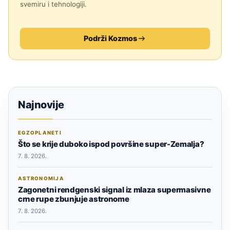
svemiru i tehnologiji.
Podrži Kozmos
Najnovije
EGZOPLANETI
Što se krije duboko ispod površine super-Zemalja?
7. 8. 2026.
ASTRONOMIJA
Zagonetni rendgenski signal iz mlaza supermasivne
crne rupe zbunjuje astronome
7. 8. 2026.