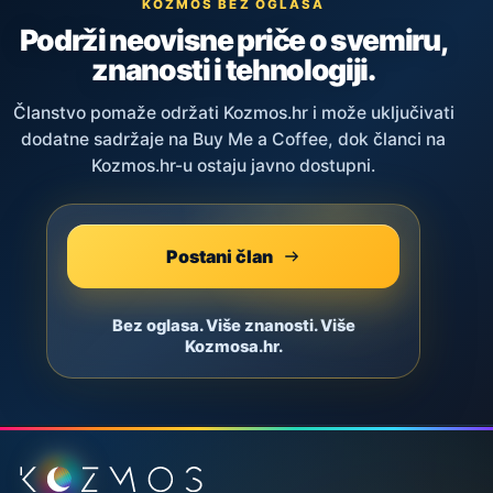
KOZMOS BEZ OGLASA
Podrži neovisne priče o svemiru,
znanosti i tehnologiji.
Članstvo pomaže održati Kozmos.hr i može uključivati
dodatne sadržaje na Buy Me a Coffee, dok članci na
Kozmos.hr-u ostaju javno dostupni.
Postani član
Bez oglasa. Više znanosti. Više
Kozmosa.hr.
Podnožje stranice