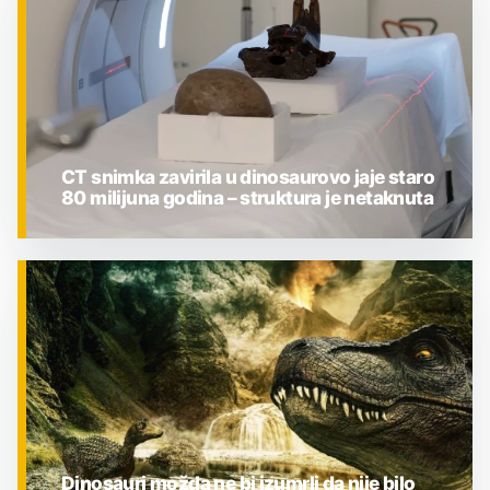
CT snimka zavirila u dinosaurovo jaje staro
80 milijuna godina – struktura je netaknuta
ZNANOST
Dinosauri možda ne bi izumrli da nije bilo