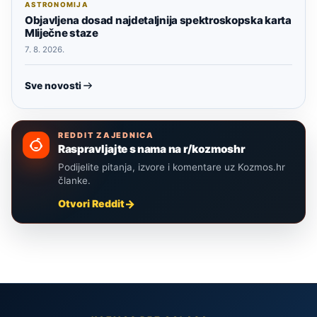
ASTRONOMIJA
Objavljena dosad najdetaljnija spektroskopska karta
Mliječne staze
7. 8. 2026.
Sve novosti
REDDIT ZAJEDNICA
Raspravljajte s nama na r/kozmoshr
Podijelite pitanja, izvore i komentare uz Kozmos.hr
članke.
Otvori Reddit