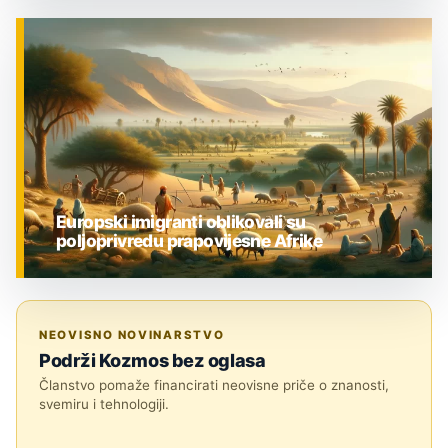
ZNANOST
Europski imigranti oblikovali su
poljoprivredu prapovijesne Afrike
ZNANOST
NEOVISNO NOVINARSTVO
Podrži Kozmos bez oglasa
Članstvo pomaže financirati neovisne priče o znanosti,
svemiru i tehnologiji.