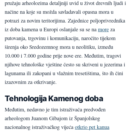
pružaju arheolozima detaljniji uvid u život drevnih ljudi i
načine na koje su možda savladavali opasna mora u
potrazi za novim teritorijima. Zajednice poljoprivrednika
iz doba kamena u Europi oslanjale su se na
more
za
putovanja, trgovinu i komunikaciju, naročito tijekom
širenja oko Sredozemnog mora u neolitiku, između
10.000 i 7.000 godine prije nove ere. Međutim, tragovi
njihove tehnološke vještine često su skriveni u jezerima i
lagunama ili zakopani u vlažnim tresetištima, što ih čini
izazovnim za otkrivanje.
Tehnologija Kamenog doba
Međutim, nedavno je tim istraživača predvođen
arheologom Juanom Gibajom iz Španjolskog
nacionalnog istraživačkog vijeća
otkrio pet kanua