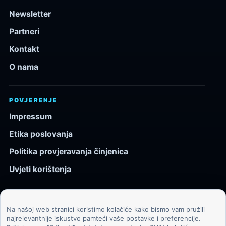
Newsletter
Partneri
Kontakt
O nama
POVJERENJE
Impressum
Etika poslovanja
Politika provjeravanja činjenica
Uvjeti korištenja
Na našoj web stranici koristimo kolačiće kako bismo vam pružili
© 2026 Kozmos.hr. Sva prava pridržana.
najrelevantnije iskustvo pamteći vaše postavke i preferencije.