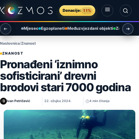
Preskoči na sadržaj
Donacije:
11%
Otvori izbornik
Otvori pretragu
Mjesec
Egzoplaneti
Međuzvjezdani objekti
Zemlja i ok
Naslovnica
Znanost
ZNANOST
Pronađeni ‘iznimno
sofisticirani’ drevni
brodovi stari 7000 godina
Ivan Petričević
22. ožujka 2024.
4 min čitanja