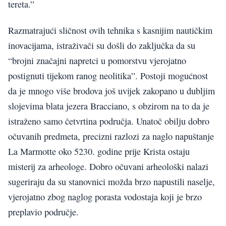
tereta.”
Razmatrajući sličnost ovih tehnika s kasnijim nautičkim
inovacijama, istraživači su došli do zaključka da su
“brojni značajni napretci u pomorstvu vjerojatno
postignuti tijekom ranog neolitika”. Postoji mogućnost
da je mnogo više brodova još uvijek zakopano u dubljim
slojevima blata jezera Bracciano, s obzirom na to da je
istraženo samo četvrtina područja. Unatoč obilju dobro
očuvanih predmeta, precizni razlozi za naglo napuštanje
La Marmotte oko 5230. godine prije Krista ostaju
misterij za arheologe. Dobro očuvani arheološki nalazi
sugeriraju da su stanovnici možda brzo napustili naselje,
vjerojatno zbog naglog porasta vodostaja koji je brzo
preplavio područje.