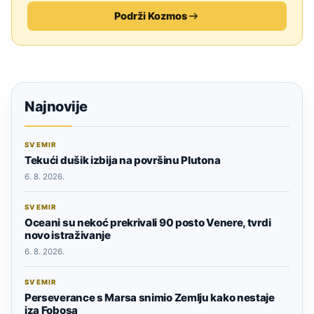
Podrži Kozmos
Najnovije
SVEMIR
Tekući dušik izbija na površinu Plutona
6. 8. 2026.
SVEMIR
Oceani su nekoć prekrivali 90 posto Venere, tvrdi
novo istraživanje
6. 8. 2026.
SVEMIR
Perseverance s Marsa snimio Zemlju kako nestaje
iza Fobosa