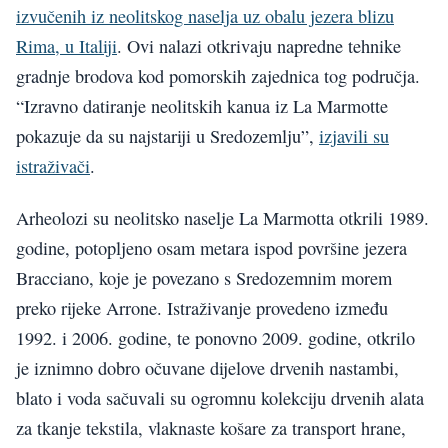
izvučenih iz neolitskog naselja uz obalu jezera blizu
Rima, u Italiji
. Ovi nalazi otkrivaju napredne tehnike
gradnje brodova kod pomorskih zajednica tog područja.
“Izravno datiranje neolitskih kanua iz La Marmotte
pokazuje da su najstariji u Sredozemlju”,
izjavili su
istraživači
.
Arheolozi su neolitsko naselje La Marmotta otkrili 1989.
godine, potopljeno osam metara ispod površine jezera
Bracciano, koje je povezano s Sredozemnim morem
preko rijeke Arrone. Istraživanje provedeno između
1992. i 2006. godine, te ponovno 2009. godine, otkrilo
je iznimno dobro očuvane dijelove drvenih nastambi,
blato i voda sačuvali su ogromnu kolekciju drvenih alata
za tkanje tekstila, vlaknaste košare za transport hrane,