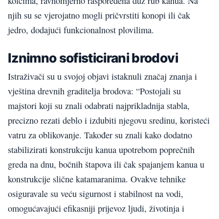
kolcima, ravnomjerno raspoređena duž rub kanua. Na
njih su se vjerojatno mogli pričvrstiti konopi ili čak
jedro, dodajući funkcionalnost plovilima.
Iznimno sofisticirani brodovi
Istraživači su u svojoj objavi istaknuli značaj znanja i
vještina drevnih graditelja brodova: “Postojali su
majstori koji su znali odabrati najprikladnija stabla,
precizno rezati deblo i izdubiti njegovu sredinu, koristeći
vatru za oblikovanje. Također su znali kako dodatno
stabilizirati konstrukciju kanua upotrebom poprečnih
greda na dnu, bočnih štapova ili čak spajanjem kanua u
konstrukcije slične katamaranima. Ovakve tehnike
osiguravale su veću sigurnost i stabilnost na vodi,
omogućavajući efikasniji prijevoz ljudi, životinja i