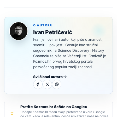
O AUTORU
Ivan Petričević
Ivan je novinar i autor koji piše o znanosti,
svemiru i povijesti. Gostuje kao stručni
sugovornik na Science Discovery i History
Channelu te piše za Večernji list. Osnivač je
Kozmos.hr, prvog hrvatskog portala
posvećenog popularizaciji znanosti.
Svi članci autora
Pratite Kozmos.hr češće na Googleu
Dodajte Kozmos.hr među svoje preferirane izvore i Google
će vam, kada je relevantno, češće prikazivati naše najnovije