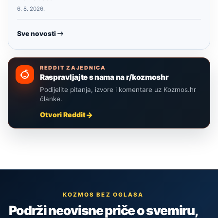
6. 8. 2026.
Sve novosti
REDDIT ZAJEDNICA
Raspravljajte s nama na r/kozmoshr
Podijelite pitanja, izvore i komentare uz Kozmos.hr
članke.
Otvori Reddit
KOZMOS BEZ OGLASA
Podrži neovisne priče o svemiru,