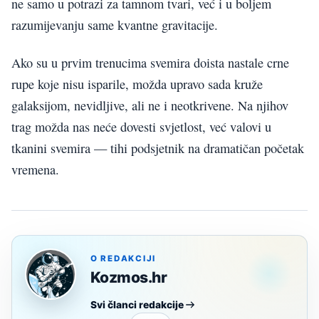
ne samo u potrazi za tamnom tvari, već i u boljem
razumijevanju same kvantne gravitacije.
Ako su u prvim trenucima svemira doista nastale crne
rupe koje nisu isparile, možda upravo sada kruže
galaksijom, nevidljive, ali ne i neotkrivene. Na njihov
trag možda nas neće dovesti svjetlost, već valovi u
tkanini svemira — tihi podsjetnik na dramatičan početak
vremena.
O REDAKCIJI
Kozmos.hr
Svi članci redakcije