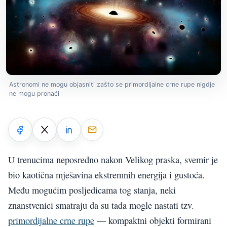
Astronomi ne mogu objasniti zašto se primordijalne crne rupe nigdje
ne mogu pronaći
U trenucima neposredno nakon Velikog praska, svemir je
bio kaotična mješavina ekstremnih energija i gustoća.
Među mogućim posljedicama tog stanja, neki
znanstvenici smatraju da su tada mogle nastati tzv.
primordijalne crne rupe
— kompaktni objekti formirani