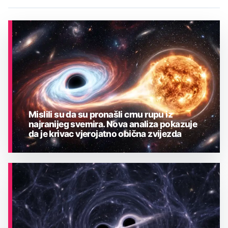
Mislili su da su pronašli crnu rupu iz
najranijeg svemira. Nova analiza pokazuje
da je krivac vjerojatno obična zvijezda
ASTRONOMIJA