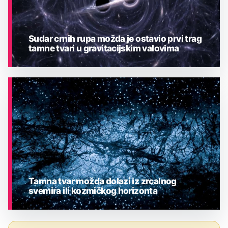
Sudar crnih rupa možda je ostavio prvi trag
tamne tvari u gravitacijskim valovima
ASTRONOMIJA
Tamna tvar možda dolazi iz zrcalnog
svemira ili kozmičkog horizonta