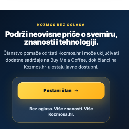
KOZMOS BEZ OGLASA
Podrži neovisne priče o svemiru,
znanosti i tehnologiji.
Članstvo pomaže održati Kozmos.hr i može uključivati
dodatne sadržaje na Buy Me a Coffee, dok članci na
Kozmos.hr-u ostaju javno dostupni.
Postani član
Bez oglasa. Više znanosti. Više
Kozmosa.hr.