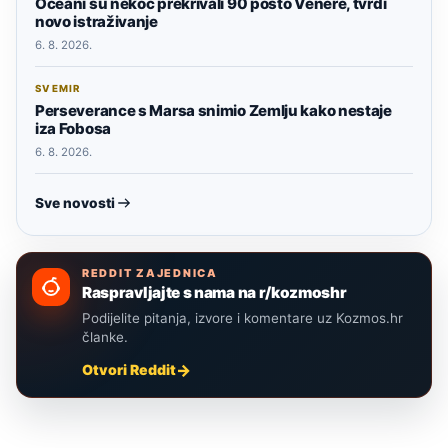
Oceani su nekoć prekrivali 90 posto Venere, tvrdi
novo istraživanje
6. 8. 2026.
SVEMIR
Perseverance s Marsa snimio Zemlju kako nestaje
iza Fobosa
6. 8. 2026.
Sve novosti
REDDIT ZAJEDNICA
Raspravljajte s nama na r/kozmoshr
Podijelite pitanja, izvore i komentare uz Kozmos.hr
članke.
Otvori Reddit