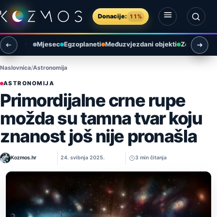
Preskoči na sadržaj
Donacije:
11%
Otvori izbornik
Otvori pretragu
Mjesec
Egzoplaneti
Međuzvjezdani objekti
Zemlja i ok
Naslovnica
Astronomija
ASTRONOMIJA
Primordijalne crne rupe
možda su tamna tvar koju
znanost još nije pronašla
Kozmos.hr
24. svibnja 2025.
3 min čitanja