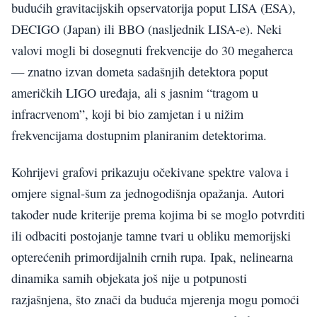
budućih gravitacijskih opservatorija poput LISA (ESA),
DECIGO (Japan) ili BBO (nasljednik LISA-e). Neki
valovi mogli bi dosegnuti frekvencije do 30 megaherca
— znatno izvan dometa sadašnjih detektora poput
američkih LIGO uređaja, ali s jasnim “tragom u
infracrvenom”, koji bi bio zamjetan i u nižim
frekvencijama dostupnim planiranim detektorima.
Kohrijevi grafovi prikazuju očekivane spektre valova i
omjere signal-šum za jednogodišnja opažanja. Autori
također nude kriterije prema kojima bi se moglo potvrditi
ili odbaciti postojanje tamne tvari u obliku memorijski
opterećenih primordijalnih crnih rupa. Ipak, nelinearna
dinamika samih objekata još nije u potpunosti
razjašnjena, što znači da buduća mjerenja mogu pomoći