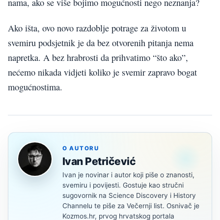
nama, ako se više bojimo mogućnosti nego neznanja?
Ako išta, ovo novo razdoblje potrage za životom u
svemiru podsjetnik je da bez otvorenih pitanja nema
napretka. A bez hrabrosti da prihvatimo “što ako”,
nećemo nikada vidjeti koliko je svemir zapravo bogat
mogućnostima.
O AUTORU
Ivan Petričević
Ivan je novinar i autor koji piše o znanosti,
svemiru i povijesti. Gostuje kao stručni
sugovornik na Science Discovery i History
Channelu te piše za Večernji list. Osnivač je
Kozmos.hr, prvog hrvatskog portala