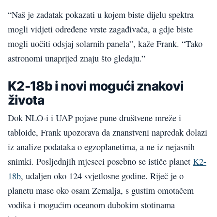
“Naš je zadatak pokazati u kojem biste dijelu spektra
mogli vidjeti određene vrste zagađivača, a gdje biste
mogli uočiti odsjaj solarnih panela”, kaže Frank. “Tako
astronomi unaprijed znaju što gledaju.”
K2-18b i novi mogući znakovi
života
Dok NLO-i i UAP pojave pune društvene mreže i
tabloide, Frank upozorava da znanstveni napredak dolazi
iz analize podataka o egzoplanetima, a ne iz nejasnih
snimki. Posljednjih mjeseci posebno se ističe planet
K2-
18b
, udaljen oko 124 svjetlosne godine. Riječ je o
planetu mase oko osam Zemalja, s gustim omotačem
vodika i mogućim oceanom dubokim stotinama