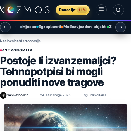
Preskoči na sadržaj
Donacije:
11%
Otvori izbornik
Otvori pretragu
Mjesec
Egzoplaneti
Međuzvjezdani objekti
Zemlja i ok
Naslovnica
Astronomija
ASTRONOMIJA
Postoje li izvanzemaljci?
Tehnopotpisi bi mogli
ponuditi nove tragove
Ivan Petričević
24. studenoga 2025.
6 min čitanja