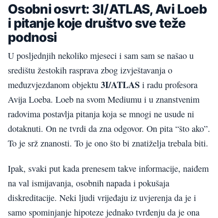
Osobni osvrt: 3I/ATLAS, Avi Loeb
i pitanje koje društvo sve teže
podnosi
U posljednjih nekoliko mjeseci i sam sam se našao u
središtu žestokih rasprava zbog izvještavanja o
3I/ATLAS
međuzvjezdanom objektu
i radu profesora
Avija Loeba. Loeb na svom Mediumu i u znanstvenim
radovima postavlja pitanja koja se mnogi ne usude ni
dotaknuti. On ne tvrdi da zna odgovor. On pita “što ako”.
To je srž znanosti. To je ono što bi znatiželja trebala biti.
Ipak, svaki put kada prenesem takve informacije, naiđem
na val ismijavanja, osobnih napada i pokušaja
diskreditacije. Neki ljudi vrijeđaju iz uvjerenja da je i
samo spominjanje hipoteze jednako tvrđenju da je ona