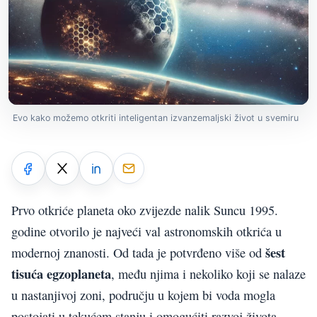
Evo kako možemo otkriti inteligentan izvanzemaljski život u svemiru
Prvo otkriće planeta oko zvijezde nalik Suncu 1995.
godine otvorilo je najveći val astronomskih otkrića u
šest
modernoj znanosti. Od tada je potvrđeno više od
tisuća egzoplaneta
, među njima i nekoliko koji se nalaze
u nastanjivoj zoni, području u kojem bi voda mogla
postojati u tekućem stanju i omogućiti razvoj života.