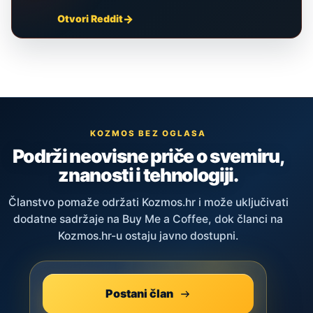
Otvori Reddit
KOZMOS BEZ OGLASA
Podrži neovisne priče o svemiru,
znanosti i tehnologiji.
Članstvo pomaže održati Kozmos.hr i može uključivati
dodatne sadržaje na Buy Me a Coffee, dok članci na
Kozmos.hr-u ostaju javno dostupni.
Postani član