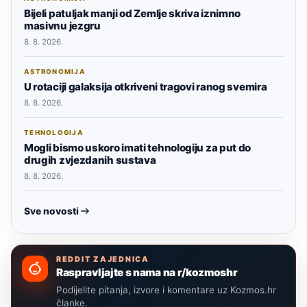
Bijeli patuljak manji od Zemlje skriva iznimno
masivnu jezgru
8. 8. 2026.
ASTRONOMIJA
U rotaciji galaksija otkriveni tragovi ranog svemira
8. 8. 2026.
TEHNOLOGIJA
Mogli bismo uskoro imati tehnologiju za put do
drugih zvjezdanih sustava
8. 8. 2026.
Sve novosti
REDDIT ZAJEDNICA
Raspravljajte s nama na r/kozmoshr
Podijelite pitanja, izvore i komentare uz Kozmos.hr
članke.