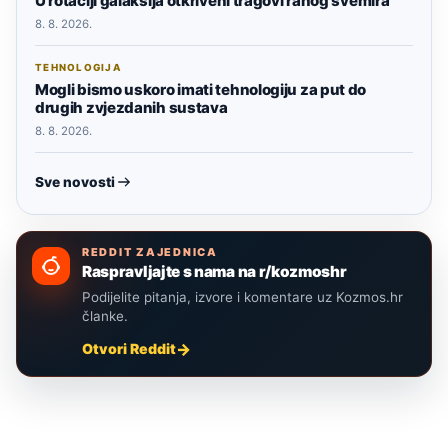
U rotaciji galaksija otkriveni tragovi ranog svemira
8. 8. 2026.
TEHNOLOGIJA
Mogli bismo uskoro imati tehnologiju za put do
drugih zvjezdanih sustava
8. 8. 2026.
Sve novosti
REDDIT ZAJEDNICA
Raspravljajte s nama na r/kozmoshr
Podijelite pitanja, izvore i komentare uz Kozmos.hr
članke.
Otvori Reddit