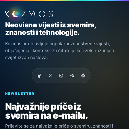
Podnožje stranice
Neovisne vijesti iz svemira,
znanosti i tehnologije.
Kozmos.hr objavljuje popularnoznanstvene vijesti,
objašnjenja i kontekst za čitatelje koji žele razumjeti
svijet izvan naslova.
NEWSLETTER
Najvažnije priče iz
svemira na e-mailu.
Prijavite se za najvažnije priče o svemiru, znanosti i