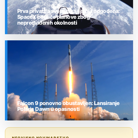
Prva privatna svemirska šetnja odgođena:
SpaceX pomiče planove zbog
nepredviđenih okolnosti
SVEMIR
Falcon 9 ponovno obustavljen: Lansiranje
Polaris Dawn u opasnosti
SVEMIR