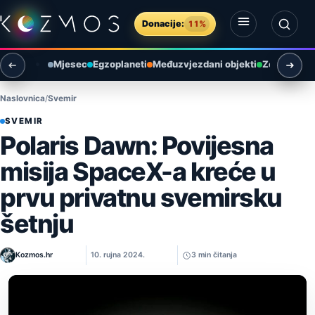
Preskoči na sadržaj
Donacije:
11%
Otvori izbornik
Otvori pretragu
Mjesec
Egzoplaneti
Međuzvjezdani objekti
Zemlja i ok
Naslovnica
Svemir
SVEMIR
Polaris Dawn: Povijesna
misija SpaceX-a kreće u
prvu privatnu svemirsku
šetnju
Kozmos.hr
10. rujna 2024.
3 min čitanja