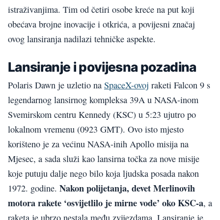
istraživanjima. Tim od četiri osobe kreće na put koji
obećava brojne inovacije i otkrića, a povijesni značaj
ovog lansiranja nadilazi tehničke aspekte.
Lansiranje i povijesna pozadina
Polaris Dawn je uzletio na
SpaceX-ovoj
raketi Falcon 9 s
legendarnog lansirnog kompleksa 39A u NASA-inom
Svemirskom centru Kennedy (KSC) u 5:23 ujutro po
lokalnom vremenu (0923 GMT). Ovo isto mjesto
korišteno je za većinu NASA-inih Apollo misija na
Mjesec, a sada služi kao lansirna točka za nove misije
koje putuju dalje nego bilo koja ljudska posada nakon
Nakon polijetanja, devet Merlinovih
1972. godine.
motora rakete ‘osvijetlilo je mirne vode’ oko KSC-a
, a
raketa je ubrzo nestala među zvijezdama. Lansiranje je