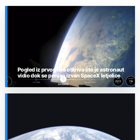
Pogled iz prvog lica otkriva što je astronaut
vidio dok se penjao izvan SpaceX letjelice
SVEMIR