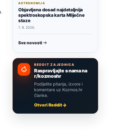
ASTRONOMIJA
Objavljena dosad najdetaljnija
u.
spektroskopska karta Mliječne
staze
7. 8. 2026.
Sve novosti
REDDIT ZAJEDNICA
Raspravljajte s nama na
r/kozmoshr
Podijelite pitanja, izvore i
komentare uz Kozmos.hr
članke.
Otvori Reddit