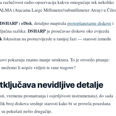
a razlučivost radio-opservacija kakvu omogućuje tek nekoliko
 ALMA (Atacama Large Millimeter/submillimeter Array) u Čile
DSHARP
eDisk
i
, detaljno mapirala
protoplanetarne diskove
i
DSHARP
ključna razlika:
je proučavao diskove oko zvijezda
sk
fokusiran na protuzvijezde u ranijoj fazi — starosti između
kovi pokazuju znatno manje struktura. To je otvorilo pitanje:
 možemo li uopće vidjeti te rane tragove?
tključava nevidljive detalje
i, vremenu promatranja i osjetljivosti instrumenata), do sada
lik broj diskova srednje starosti kako bi se provela pouzdana
i su pokušati nešto drugačije.