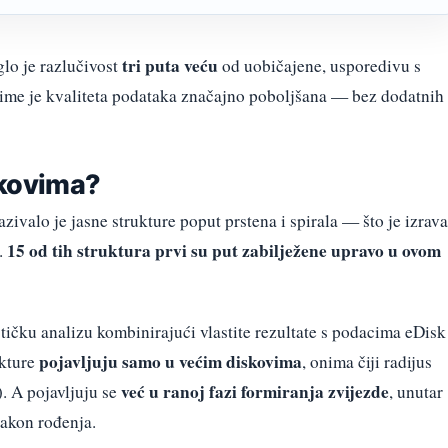
tri puta veću
glo je razlučivost
od uobičajene, usporedivu s
me je kvaliteta podataka značajno poboljšana — bez dodatnih
iskovima?
zivalo je jasne strukture poput prstena i spirala — što je izrav
15 od tih struktura prvi su put zabilježene upravo u ovom
.
ističku analizu kombinirajući vlastite rezultate s podacima eDisk
pojavljuju samo u većim diskovima
ukture
, onima čiji radijus
već u ranoj fazi formiranja zvijezde
. A pojavljuju se
, unutar
akon rođenja.