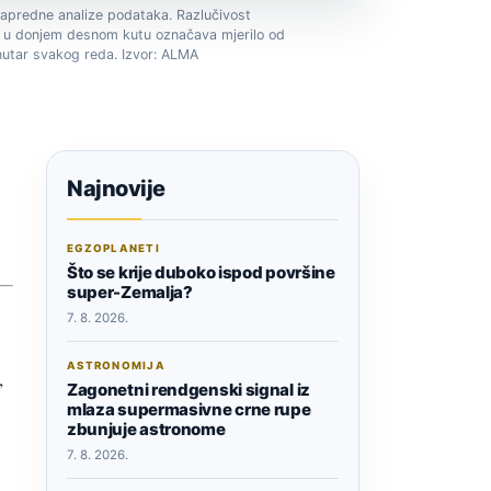
apredne analize podataka. Razlučivost
ta u donjem desnom kutu označava mjerilo od
unutar svakog reda. Izvor: ALMA
Najnovije
EGZOPLANETI
Što se krije duboko ispod površine
super-Zemalja?
7. 8. 2026.
ASTRONOMIJA
,
Zagonetni rendgenski signal iz
mlaza supermasivne crne rupe
zbunjuje astronome
7. 8. 2026.