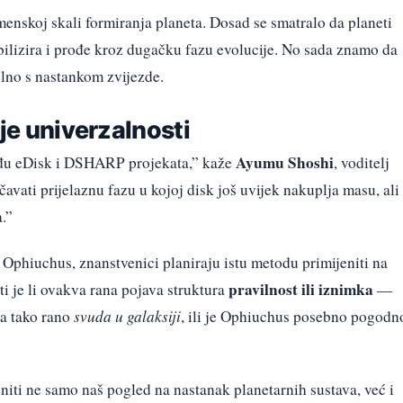
enskoj skali formiranja planeta. Dosad se smatralo da planeti
abilizira i prođe kroz dugačku fazu evolucije. No sada znamo da
lno s nastankom zvijezde.
nje univerzalnosti
Ayumu Shoshi
đu eDisk i DSHARP projekata,” kaže
, voditelj
avati prijelaznu fazu u kojoj disk još uvijek nakuplja masu, ali
.”
u Ophiuchus, znanstvenici planiraju istu metodu primijeniti na
pravilnost ili iznimka
ti je li ovakva rana pojava struktura
—
ta tako rano
svuda u galaksiji
, ili je Ophiuchus posebno pogodn
niti ne samo naš pogled na nastanak planetarnih sustava, već i