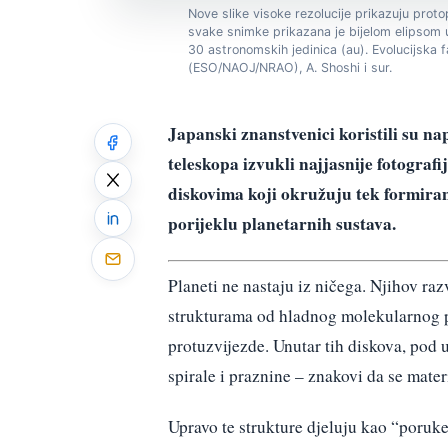
Nove slike visoke rezolucije prikazuju pr
svake snimke prikazana je bijelom elipsom 
30 astronomskih jedinica (au). Evolucijska 
(ESO/NAOJ/NRAO), A. Shoshi i sur.
Japanski znanstvenici koristili su 
teleskopa izvukli najjasnije fotograf
diskovima koji okružuju tek formira
porijeklu planetarnih sustava.
Planeti ne nastaju iz ničega. Njihov r
strukturama od hladnog molekularnog pl
protuzvijezde. Unutar tih diskova, pod u
spirale i praznine – znakovi da se mater
Upravo te strukture djeluju kao “poruke”