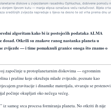
otoplanetarne diskove u zvjezdanom rasadniku Ophiuchus, dobivene pomoću n
u donjem lijevom kutu — manja elipsa označava veću razlučivost. Bijela cr
faza središnjih zvijezda napreduje s lijeva na desno te od vrha prema dnu 
napredni algoritam kako bi iz postojećih podataka ALMA
ije dosad. Otkrili su znakove ranog nastanka planeta u
ne zvijezde — i time pomaknuli granice onoga što znamo o
azvoj započinje u protoplanetarnim diskovima — ogromnim
ina i prašine koje okružuju mlade zvijezde, poznate kao
tjecajem gravitacije i dinamike materijala, stvaraju se prstenovi
ijal počinje okupljati oko nečega većeg.
 iz samog srca procesa formiranja planeta. No otkriti ih nije