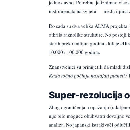
jednostavno. Potrebna je iznimno visok
instrumenata na svijetu — među njima
Do sada su dva velika ALMA projekta,
otkrila raznolike strukture. No postoji 
eDi
starih preko milijun godina, dok je
10.000 i 100.000 godina.
Znanstvenici su primijetili da mlađi dis
Kada točno počinju nastajati planeti?
I
Super-rezolucija o
Zbog ograničenja u opažanju (udaljenost
nije bilo moguće obuhvatiti dovoljno ve
analiza. No japanski istraživači odlučil