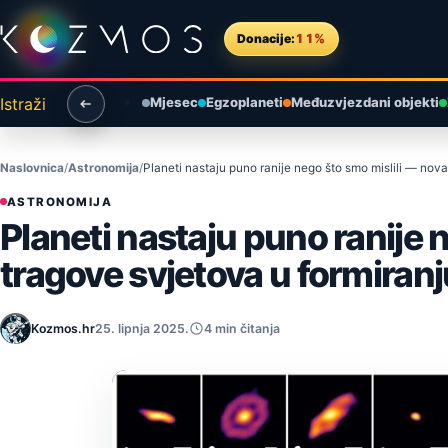
Preskoči na sadržaj
Donacije:
11%
Istraži
Mjesec
Egzoplaneti
Međuzvjezdani objekti
Naslovnica
Astronomija
Planeti nastaju puno ranije nego što smo mislili — nov
ASTRONOMIJA
Planeti nastaju puno ranije
tragove svjetova u formiranj
Kozmos.hr
25. lipnja 2025.
4 min čitanja