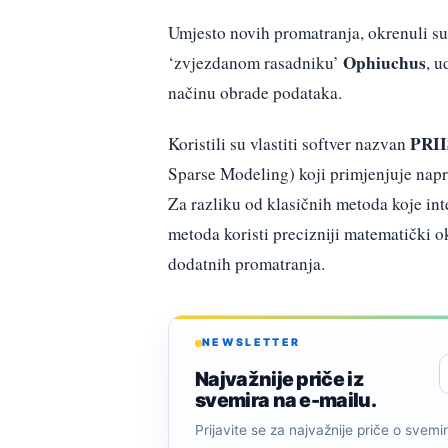
Umjesto novih promatranja, okrenuli s
Ophiuchus
‘zvjezdanom rasadniku’
, u
načinu obrade podataka.
PRI
Koristili su vlastiti softver nazvan
Sparse Modeling) koji primjenjuje nap
Za razliku od klasičnih metoda koje int
metoda koristi precizniji matematički o
dodatnih promatranja.
NEWSLETTER
Najvažnije priče iz
svemira na e-mailu.
Prijavite se za najvažnije priče o svemiru