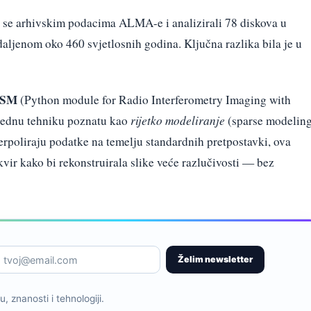
u se arhivskim podacima ALMA-e i analizirali 78 diskova u
daljenom oko 460 svjetlosnih godina. Ključna razlika bila je u
ISM
(Python module for Radio Interferometry Imaging with
rednu tehniku poznatu kao
rijetko modeliranje
(sparse modeling
erpoliraju podatke na temelju standardnih pretpostavki, ova
kvir kako bi rekonstruirala slike veće razlučivosti — bez
Želim newsletter
, znanosti i tehnologiji.