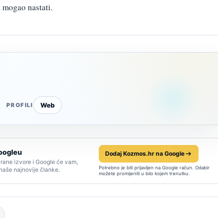
t mogao nastati.
Web
PROFILI
oogleu
Dodaj Kozmos.hr na Google
rane izvore i Google će vam,
Potrebno je biti prijavljen na Google račun. Odabir
 naše najnovije članke.
možete promijeniti u bilo kojem trenutku.