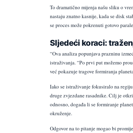
To dramatično mijenja našu sliku o vrem
nastaju znatno kasnije, kada se disk st
se proces može pokrenuti gotovo parale
Sljedeći koraci: traže
“Ova analiza popunjava prazninu izme
istraživanja. “Po prvi put možemo prouč
već pokazuje tragove formiranja planeta
Iako se istraživanje fokusiralo na regij
druge zvjezdane rasadnike. Cilj je otkri
odnosno, događa li se formiranje plane
okruženje.
Odgovor na to pitanje mogao bi promije