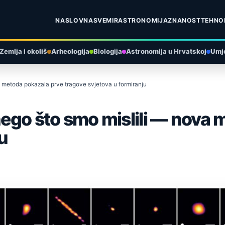
NASLOVNA
SVEMIR
ASTRONOMIJA
ZNANOST
TEHNO
Zemlja i okoliš
Arheologija
Biologija
Astronomija u Hrvatskoj
Umje
a metoda pokazala prve tragove svjetova u formiranju
 nego što smo mislili — nova
u