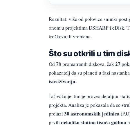
Rezultat: više od polovice snimki posti
onom u projektima DSHARP i eDisk. Ti
troškova ili vremena.
Što su otkrili u tim d
27
Od 78 promatranih diskova, čak
poka
pokazatelj da su planeti u fazi nastanka
istraživanju.
Još važnije, tim je proveo detaljnu stat
projekta. Analiza je pokazala da se str
30 astronomskih jedinica
prelazi
(AU)
nekoliko stotina tisuća godina
prvih
n