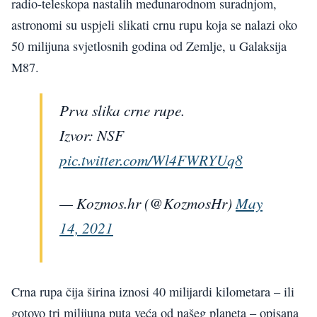
radio-teleskopa nastalih međunarodnom suradnjom,
astronomi su uspjeli slikati crnu rupu koja se nalazi oko
50 milijuna svjetlosnih godina od Zemlje, u Galaksija
M87.
Prva slika crne rupe.
Izvor: NSF
pic.twitter.com/Wl4FWRYUq8
— Kozmos.hr (@KozmosHr)
May
14, 2021
Crna rupa čija širina iznosi 40 milijardi kilometara – ili
gotovo tri milijuna puta veća od našeg planeta – opisana