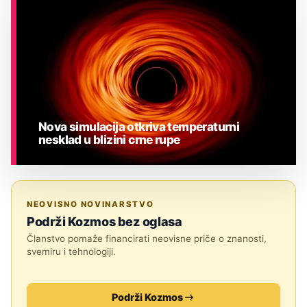
ASTRONOMIJA
Nova simulacija otkriva temperaturni
nesklad u blizini crne rupe
ASTRONOMIJA
NEOVISNO NOVINARSTVO
Podrži Kozmos bez oglasa
Članstvo pomaže financirati neovisne priče o znanosti,
svemiru i tehnologiji.
Podrži Kozmos