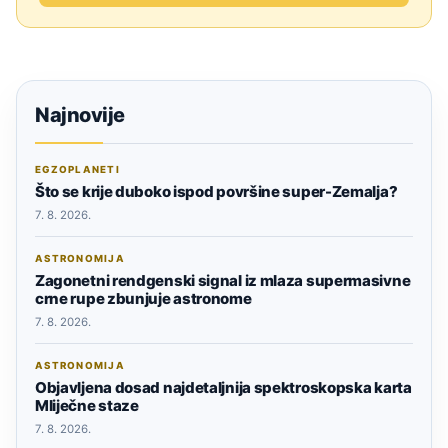
Najnovije
EGZOPLANETI
Što se krije duboko ispod površine super-Zemalja?
7. 8. 2026.
ASTRONOMIJA
Zagonetni rendgenski signal iz mlaza supermasivne
crne rupe zbunjuje astronome
7. 8. 2026.
ASTRONOMIJA
Objavljena dosad najdetaljnija spektroskopska karta
Mliječne staze
7. 8. 2026.