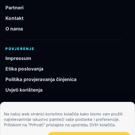
Partneri
Kontakt
O nama
POVJERENJE
Impressum
Etika poslovanja
Politika provjeravanja činjenica
Uvjeti korištenja
Na našoj web stranici koristimo kolačiće kako bismo vam pružili
© 2026 Kozmos.hr. Sva prava pridržana.
najrelevantnije iskustvo pamteći vaše postavke i preferencije.
Pritiskom na "Prihvati" pristajete na upotrebu SVIH kolačića.
Svemir, znanost, tehnologija i velike ideje za znatiželjne
čitatelje.