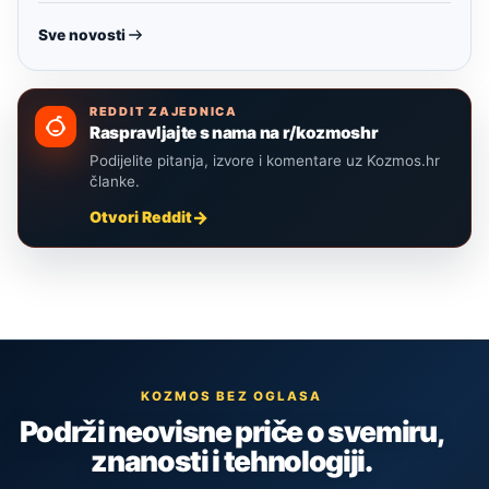
Sve novosti
REDDIT ZAJEDNICA
Raspravljajte s nama na r/kozmoshr
Podijelite pitanja, izvore i komentare uz Kozmos.hr
članke.
Otvori Reddit
KOZMOS BEZ OGLASA
Podrži neovisne priče o svemiru,
znanosti i tehnologiji.