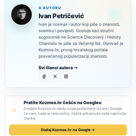
O AUTORU
Ivan Petričević
Ivan je novinar i autor koji piše o znanosti,
svemiru i povijesti. Gostuje kao stručni
sugovornik na Science Discovery i History
Channelu te piše za Večernji list. Osnivač je
Kozmos.hr, prvog hrvatskog portala
posvećenog popularizaciji znanosti.
Svi članci autora
Pratite Kozmos.hr češće na Googleu
Dodajte Kozmos.hr među svoje preferirane izvore i Google
će vam, kada je relevantno, češće prikazivati naše najnovije
članke.
Dodaj Kozmos.hr na Google