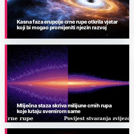
Kasna faza erupcije crne rupe otkrila vjetar
koji bi mogao promijeniti njezin razvoj
ASTRONOMIJA
Mliječna staza skriva milijune crnih rupa
koje lutaju svemirom same