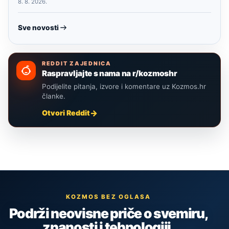
8. 8. 2026.
Sve novosti
REDDIT ZAJEDNICA
Raspravljajte s nama na r/kozmoshr
Podijelite pitanja, izvore i komentare uz Kozmos.hr
članke.
Otvori Reddit
KOZMOS BEZ OGLASA
Podrži neovisne priče o svemiru,
znanosti i tehnologiji.