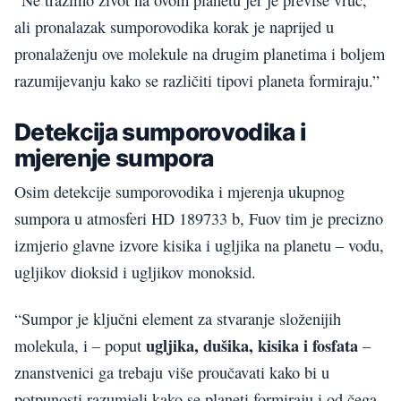
“Ne tražimo život na ovom planetu jer je previše vruć,
ali pronalazak sumporovodika korak je naprijed u
pronalaženju ove molekule na drugim planetima i boljem
razumijevanju kako se različiti tipovi planeta formiraju.”
Detekcija sumporovodika i
mjerenje sumpora
Osim detekcije sumporovodika i mjerenja ukupnog
sumpora u atmosferi HD 189733 b, Fuov tim je precizno
izmjerio glavne izvore kisika i ugljika na planetu – vodu,
ugljikov dioksid i ugljikov monoksid.
“Sumpor je ključni element za stvaranje složenijih
ugljika, dušika, kisika i fosfata
molekula, i – poput
–
znanstvenici ga trebaju više proučavati kako bi u
potpunosti razumjeli kako se planeti formiraju i od čega