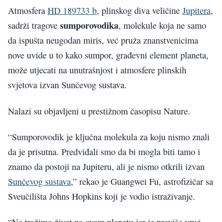
Atmosfera
HD 189733 b
, plinskog diva veličine
Jupitera
,
sumporovodika
sadrži tragove
, molekule koja ne samo
da ispušta neugodan miris, već pruža znanstvenicima
nove uvide u to kako sumpor, građevni element planeta,
može utjecati na unutrašnjost i atmosfere plinskih
svjetova izvan Sunčevog sustava.
Nalazi su objavljeni u prestižnom časopisu Nature.
“Sumporovodik je ključna molekula za koju nismo znali
da je prisutna. Predviđali smo da bi mogla biti tamo i
znamo da postoji na Jupiteru, ali je nismo otkrili izvan
Sunčevog sustava
,” rekao je Guangwei Fu, astrofizičar sa
Sveučilišta Johns Hopkins koji je vodio istraživanje.