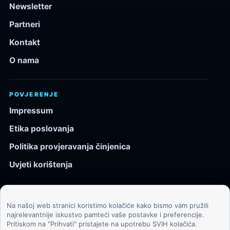
Newsletter
Partneri
Kontakt
O nama
POVJERENJE
Impressum
Etika poslovanja
Politika provjeravanja činjenica
Uvjeti korištenja
Na našoj web stranici koristimo kolačiće kako bismo vam pružili
© 2026 Kozmos.hr. Sva prava pridržana.
najrelevantnije iskustvo pamteći vaše postavke i preferencije.
Pritiskom na "Prihvati" pristajete na upotrebu SVIH kolačića.
Svemir, znanost, tehnologija i velike ideje za znatiželjne