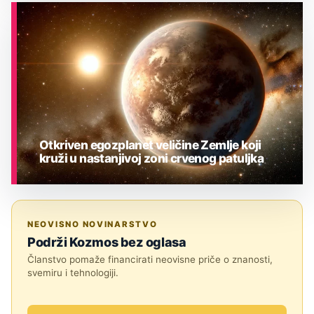
ASTRONOMIJA
Otkriven egozplanet veličine Zemlje koji
kruži u nastanjivoj zoni crvenog patuljka
ASTRONOMIJA
NEOVISNO NOVINARSTVO
Podrži Kozmos bez oglasa
Članstvo pomaže financirati neovisne priče o znanosti,
svemiru i tehnologiji.