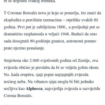
bi se dogoditi svakog trenutka.
T Coronae Borealis nova je koja se ponavlja, što znači da
eksplodira u pravilnim razmacima – otprilike svakih 80
godina. Prvi put je zabilježena 1866., a posljednji put se
dramatično rasplamsala u veljači 1946. Budući da smo
sada dosegnuli 80-godišnju granicu, astronomi pomno
prate njezino ponašanje.
Smještena oko 2.000 svjetlosnih godina od Zemlje, ova
zvijezda obično je preslaba da bi se vidjela golim okom.
No, kada eruptira, sjaji poput najsjajnijih zvijezda
noćnog neba. Na vrhuncu sjaja mogla bi biti jednako
Alphecca
uočljiva kao
, najsvjetlija zvijezda u sazviježđu
Corona Borealis.