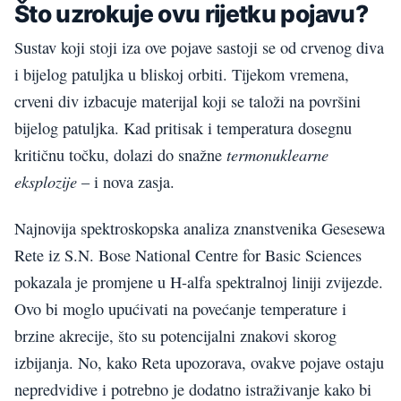
Što uzrokuje ovu rijetku pojavu?
Sustav koji stoji iza ove pojave sastoji se od crvenog diva
i bijelog patuljka u bliskoj orbiti. Tijekom vremena,
crveni div izbacuje materijal koji se taloži na površini
bijelog patuljka. Kad pritisak i temperatura dosegnu
termonuklearne
kritičnu točku, dolazi do snažne
eksplozije
– i nova zasja.
Najnovija spektroskopska analiza znanstvenika Gesesewa
Rete iz S.N. Bose National Centre for Basic Sciences
pokazala je promjene u H-alfa spektralnoj liniji zvijezde.
Ovo bi moglo upućivati na povećanje temperature i
brzine akrecije, što su potencijalni znakovi skorog
izbijanja. No, kako Reta upozorava, ovakve pojave ostaju
nepredvidive i potrebno je dodatno istraživanje kako bi