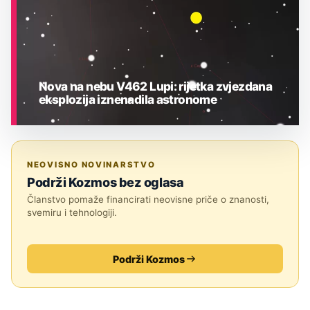
Nova na nebu V462 Lupi: rijetka zvjezdana
eksplozija iznenadila astronome
ASTRONOMIJA
NEOVISNO NOVINARSTVO
Podrži Kozmos bez oglasa
Članstvo pomaže financirati neovisne priče o znanosti,
svemiru i tehnologiji.
Podrži Kozmos