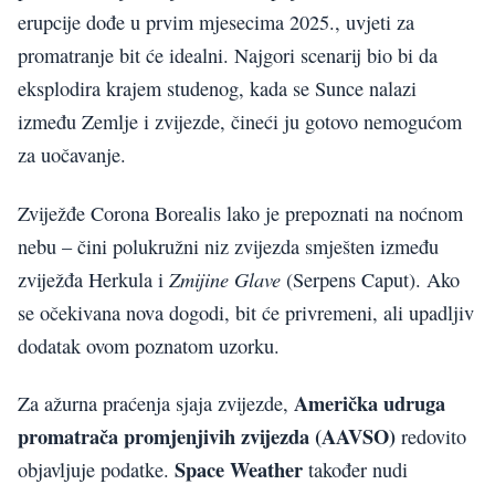
erupcije dođe u prvim mjesecima 2025., uvjeti za
promatranje bit će idealni. Najgori scenarij bio bi da
eksplodira krajem studenog, kada se Sunce nalazi
između Zemlje i zvijezde, čineći ju gotovo nemogućom
za uočavanje.
Zviježđe Corona Borealis lako je prepoznati na noćnom
nebu – čini polukružni niz zvijezda smješten između
Zmijine Glave
zviježđa Herkula i
(Serpens Caput). Ako
se očekivana nova dogodi, bit će privremeni, ali upadljiv
dodatak ovom poznatom uzorku.
Američka udruga
Za ažurna praćenja sjaja zvijezde,
promatrača promjenjivih zvijezda (AAVSO)
redovito
Space Weather
objavljuje podatke.
također nudi