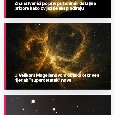
Znanstvenici po prvi put snimili detaljne
prizore kako zvijezde eksplodiraju
ASTRONOMIJA
U Velikom Magellanovom oblaku otkriven
rijedak “superostatak” nove
ASTRONOMIJA