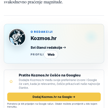
svakodnevno praćenje magnitude.
O REDAKCIJI
Kozmos.hr
Svi članci redakcije
Web
PROFILI
Pratite Kozmos.hr češće na Googleu
Dodajte Kozmos.hr među svoje preferirane izvore i Google
će vam, kada je relevantno, češće prikazivati naše najnovije
članke.
Dodaj Kozmos.hr na Google
Potrebno je biti prijavljen na Google račun. Odabir možete promijeniti u bilo kojem
trenutku.