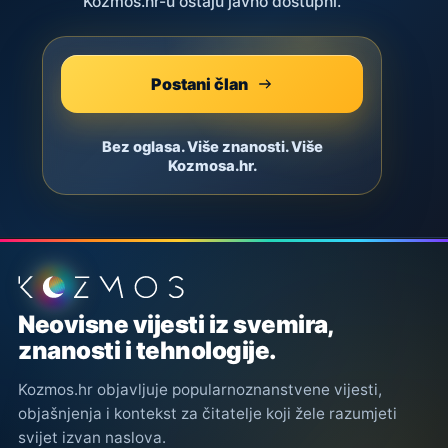
Kozmos.hr-u ostaju javno dostupni.
Postani član
Bez oglasa. Više znanosti. Više
Kozmosa.hr.
Podnožje stranice
Neovisne vijesti iz svemira,
znanosti i tehnologije.
Kozmos.hr objavljuje popularnoznanstvene vijesti,
objašnjenja i kontekst za čitatelje koji žele razumjeti
svijet izvan naslova.