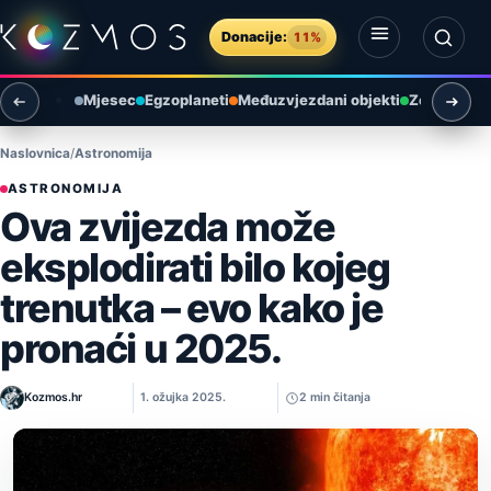
Preskoči na sadržaj
Donacije:
11%
Otvori izbornik
Otvori pretragu
Mjesec
Egzoplaneti
Međuzvjezdani objekti
Zemlja i ok
Naslovnica
Astronomija
ASTRONOMIJA
Ova zvijezda može
eksplodirati bilo kojeg
trenutka – evo kako je
pronaći u 2025.
Kozmos.hr
1. ožujka 2025.
2 min čitanja