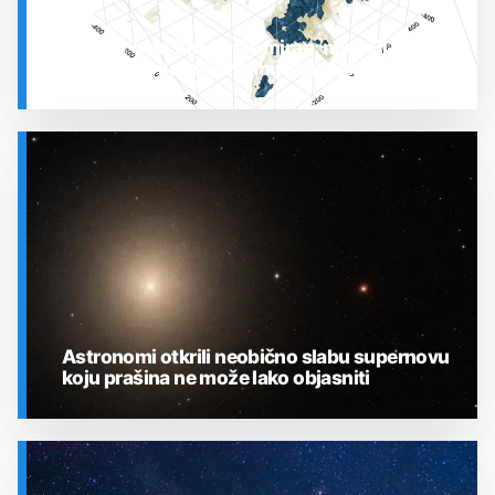
Prostor oko Sunca nije miran: nova 3D karta
otkrila plin koji stalno mijenja stanje
SVEMIR
Astronomi otkrili neobično slabu supernovu
koju prašina ne može lako objasniti
SVEMIR