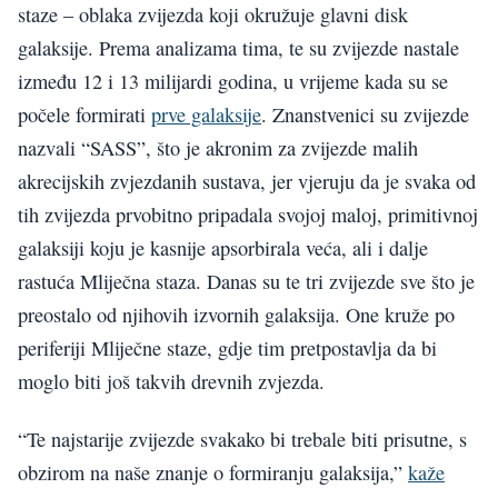
staze – oblaka zvijezda koji okružuje glavni disk
galaksije. Prema analizama tima, te su zvijezde nastale
između 12 i 13 milijardi godina, u vrijeme kada su se
počele formirati
prve galaksije
. Znanstvenici su zvijezde
nazvali “SASS”, što je akronim za zvijezde malih
akrecijskih zvjezdanih sustava, jer vjeruju da je svaka od
tih zvijezda prvobitno pripadala svojoj maloj, primitivnoj
galaksiji koju je kasnije apsorbirala veća, ali i dalje
rastuća Mliječna staza. Danas su te tri zvijezde sve što je
preostalo od njihovih izvornih galaksija. One kruže po
periferiji Mliječne staze, gdje tim pretpostavlja da bi
moglo biti još takvih drevnih zvjezda.
“Te najstarije zvijezde svakako bi trebale biti prisutne, s
obzirom na naše znanje o formiranju galaksija,”
kaže