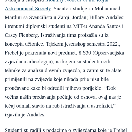
Astronomical Society
. Suautori studije su Mohammad
Mardini sa Sveučilišta u Zarqi, Jordan; Hillary Andales;
i trenutni diplomski studenti na MIT-u Ananda Santos i
Casey Fienberg. Istraživanja tima proizašla su iz
koncepta učionice. Tijekom jesenskog semestra 2022.,
Frebel je pokrenula novi predmet, 8.S30 (Opservacijska
zvjezdana arheologija), na kojem su studenti učili
tehnike za analizu drevnih zvijezda, a zatim su te alate
primijenili na zvijezde koje nikada prije nisu bile
proučavane kako bi odredili njihovo porijeklo. “Dok
većina naših predavanja počinje od osnova, ovaj nas je
tečaj odmah stavio na rub istraživanja u astrofizici,”
izjavila je Andales.
Studenti su radili s podacima o zvijezdama koje je Frebel