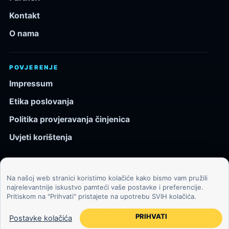
Kontakt
O nama
POVJERENJE
Impressum
Etika poslovanja
Politika provjeravanja činjenica
Uvjeti korištenja
Na našoj web stranici koristimo kolačiće kako bismo vam pružili
© 2026 Kozmos.hr. Sva prava pridržana.
najrelevantnije iskustvo pamteći vaše postavke i preferencije.
Pritiskom na "Prihvati" pristajete na upotrebu SVIH kolačića.
Svemir, znanost, tehnologija i velike ideje za znatiželjne
čitatelje.
PRIHVATI
Postavke kolačića