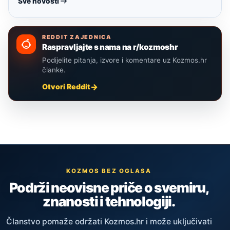
Sve novosti
REDDIT ZAJEDNICA
Raspravljajte s nama na r/kozmoshr
Podijelite pitanja, izvore i komentare uz Kozmos.hr
članke.
Otvori Reddit
KOZMOS BEZ OGLASA
Podrži neovisne priče o svemiru,
znanosti i tehnologiji.
Članstvo pomaže održati Kozmos.hr i može uključivati