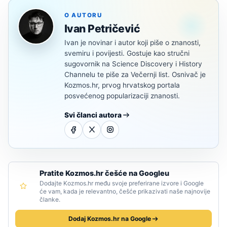
O AUTORU
Ivan Petričević
Ivan je novinar i autor koji piše o znanosti,
svemiru i povijesti. Gostuje kao stručni
sugovornik na Science Discovery i History
Channelu te piše za Večernji list. Osnivač je
Kozmos.hr, prvog hrvatskog portala
posvećenog popularizaciji znanosti.
Svi članci autora
Pratite Kozmos.hr češće na Googleu
Dodajte Kozmos.hr među svoje preferirane izvore i Google
će vam, kada je relevantno, češće prikazivati naše najnovije
članke.
Dodaj Kozmos.hr na Google