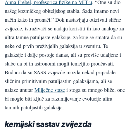
Anna Frebel, profesorica fizike na MIT-u
. “One su dio
našeg kozmičkog obiteljskog stabla. Sada imamo novi
način kako ih pronaći.” Dok nastavljaju otkrivati slične
zvijezde, istraživači se nadaju koristiti ih kao analoge za
ultra tamne patuljaste galaksije, za koje se smatra da su
neke od prvih preživjelih galaksija u svemiru. Te
galaksije i dalje postoje danas, ali su previše udaljene i
slabe da bi ih astronomi mogli temeljito proučavati.
Budući da su SASS zvijezde možda nekad pripadale
sličnim primitivnim patuljastim galaksijama, ali se
nalaze unutar
Mliječne staze
i stoga su mnogo bliže, one
bi mogle biti ključ za razumijevanje evolucije ultra
tamnih patuljastih galaksija.
kemijski
sastav
zvijezda