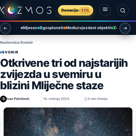
Preskoči na sadržaj
Donacije:
11%
Otvori izbornik
Otvori pretragu
Mjesec
Egzoplaneti
Međuzvjezdani objekti
Zemlja i ok
Naslovnica
Svemir
SVEMIR
Otkrivene tri od najstarijih
zvijezda u svemiru u
blizini Mliječne staze
Ivan Petričević
14. svibnja 2024.
3 min čitanja