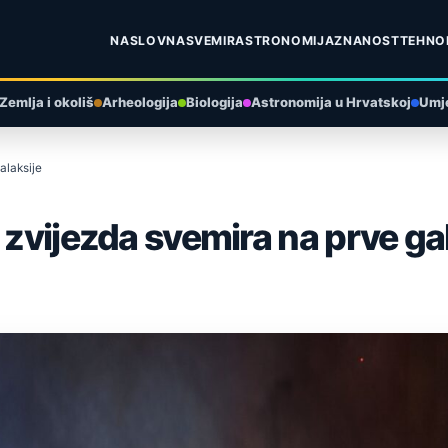
NASLOVNA
SVEMIR
ASTRONOMIJA
ZNANOST
TEHNO
Zemlja i okoliš
Arheologija
Biologija
Astronomija u Hrvatskoj
Umje
alaksije
 zvijezda svemira na prve ga