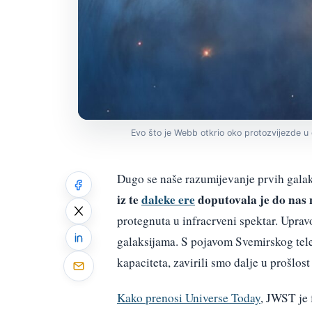
Evo što je Webb otkrio oko protozvijezde 
Dugo se naše razumijevanje prvih galak
iz te
daleke ere
doputovala je do nas 
protegnuta u infracrveni spektar. Upravo
galaksijama. S pojavom Svemirskog tel
kapaciteta, zavirili smo dalje u prošlos
Kako prenosi Universe Today
, JWST je 