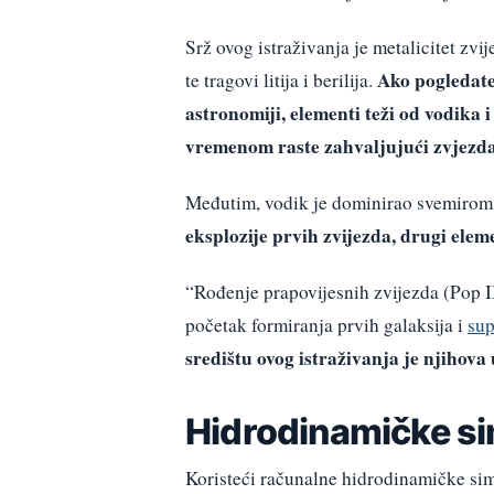
Srž ovog istraživanja je metalicitet zvi
Ako pogledate 
te tragovi litija i berilija.
astronomiji, elementi teži od vodika i
vremenom raste zahvaljujući zvjezda
Međutim, vodik je dominirao svemirom t
eksplozije prvih zvijezda, drugi elem
“Rođenje prapovijesnih zvijezda (Pop I
početak formiranja prvih galaksija i
sup
središtu ovog istraživanja je njihov
Hidrodinamičke si
Koristeći računalne hidrodinamičke simul