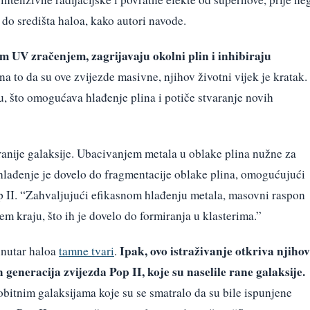
 do središta haloa, kako autori navode.
im UV zračenjem, zagrijavaju okolni plin i inhibiraju
a to da su ove zvijezde masivne, njihov životni vijek je kratak.
u, što omogućava hlađenje plina i potiče stvaranje novih
ranije galaksije. Ubacivanjem metala u oblake plina nužne za
o hlađenje je dovelo do fragmentacije oblake plina, omogućujući
 II. “Zahvaljujući efikasnom hlađenju metala, masovni raspon
 kraju, što ih je dovelo do formiranja u klasterima.”
Ipak, ovo istraživanje otkriva njiho
unutar haloa
tamne tvari
.
generacija zvijezda Pop II, koje su naselile rane galaksije.
bitnim galaksijama koje su se smatralo da su bile ispunjene