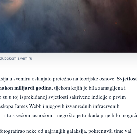
u dubokom svemiru
Svjetlost
sija u svemiru oslanjalo pretežno na teorijske osnove.
nakon milijardi godina
, tijekom kojih je bila zamagljena i
 su u toj isprekidanoj svjetlosti sakrivene indicije o prvim
eskopa James Webb i njegovih izvanrednih infracrvenih
t – i to s većom jasnoćom – nego što je to ikada prije bilo moguć
fotografirao neke od najranijih galaksija, pokrenuvši time val