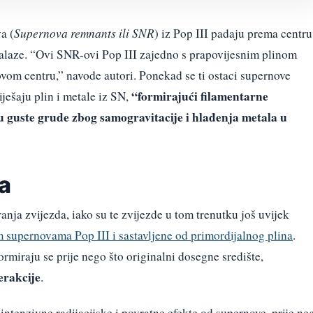
a (
Supernova remnants ili SNR
) iz Pop III padaju prema centru
nalaze. “Ovi SNR-ovi Pop III zajedno s prapovijesnim plinom
vom centru,” navode autori. Ponekad se ti ostaci supernove
“formirajući filamentarne
iješaju plin i metale iz SN,
u guste grude zbog samogravitacije i hlađenja metala u
da
ja zvijezda, iako su te zvijezde u tom trenutku još uvijek
 supernovama Pop III i sastavljene od primordijalnog plina
.
ormiraju se prije nego što originalni dosegne središte,
erakcije
.
 intenzivne radijacijske i povratne efekte od supernove, prije ne