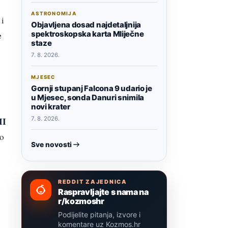
ASTRONOMIJA
 i
Objavljena dosad najdetaljnija
spektroskopska karta Mliječne
e
staze
7. 8. 2026.
MJESEC
Gornji stupanj Falcona 9 udario je
u Mjesec, sonda Danuri snimila
novi krater
II
7. 8. 2026.
to
Sve novosti
REDDIT ZAJEDNICA
Raspravljajte s nama na
r/kozmoshr
Podijelite pitanja, izvore i
komentare uz Kozmos.hr