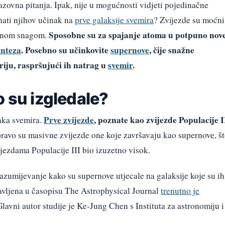
zazovna pitanja. Ipak, nije u mogućnosti vidjeti pojedinačne
ati njihov učinak na
prve galaksije svemira
? Zvijezde su moćni
Sposobne su za spajanje atoma u potpuno nov
omnom snagom.
inteza
. Posebno su učinkovite
supernove
, čije snažne
riju, raspršujući ih natrag u
svemir
.
o su izgledale?
Prve zvijezde
, poznate kao zvijezde Populacije I
aka svemira.
pravo su masivne zvijezde one koje završavaju kao supernove, š
jezdama Populacije III bio izuzetno visok.
azumijevanje kako su supernove utjecale na galaksije koje su ih
bjavljena u časopisu The Astrophysical Journal
trenutno je
Glavni autor studije je Ke-Jung Chen s Instituta za astronomiju i