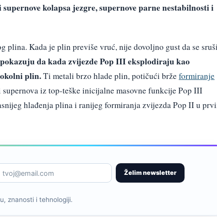
 supernove kolapsa jezgre, supernove parne nestabilnosti i
 plina. Kada je plin previše vruć, nije dovoljno gust da se sruš
 pokazuju da kada zvijezde Pop III eksplodiraju kao
okolni plin.
Ti metali brzo hlade plin, potičući brže
formiranje
i supernova iz top-teške inicijalne masovne funkcije Pop III
asnijeg hlađenja plina i ranijeg formiranja zvijezda Pop II u prv
Želim newsletter
, znanosti i tehnologiji.