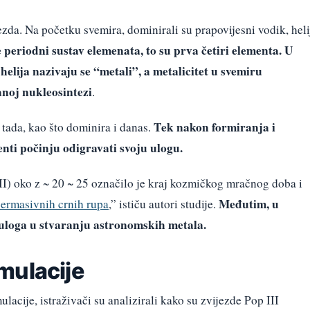
jezda. Na početku svemira, dominirali su prapovijesni vodik, heli
periodni sustav elemenata, to su prva četiri elementa. U
 helija nazivaju se “metali”, a metalicitet u svemiru
noj nukleosintezi
.
Tek nakon formiranja i
ada, kao što dominira i danas.
enti počinju odigravati svoju ulogu.
II) oko z ~ 20 ~ 25 označilo je kraj kozmičkog mračnog doba i
Međutim, u
ermasivnih crnih rupa
,” ističu autori studije.
a uloga u stvaranju astronomskih metala.
mulacije
acije, istraživači su analizirali kako su zvijezde Pop III