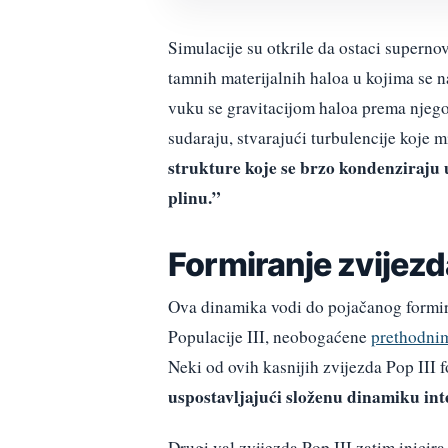
Simulacije su otkrile da ostaci supernov
tamnih materijalnih haloa u kojima se 
vuku se gravitacijom haloa prema njego
sudaraju, stvarajući turbulencije koje m
strukture koje se brzo kondenziraju 
plinu.”
Formiranje zvijez
Ova dinamika vodi do pojačanog formiran
Populacije III, neobogaćene
prethodnim
Neki od ovih kasnijih zvijezda Pop III f
uspostavljajući složenu dinamiku int
Drugi val zvijezda Pop III zatim inicira