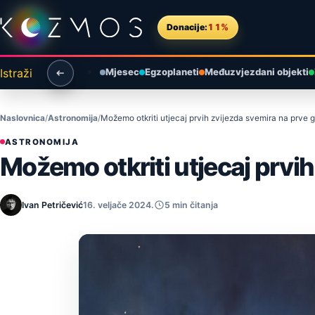
Preskoči na sadržaj
Donacije:
11%
Istraži
Mjesec
Egzoplaneti
Međuzvjezdani objekti
Naslovnica
Astronomija
Možemo otkriti utjecaj prvih zvijezda svemira na prve g
ASTRONOMIJA
Možemo otkriti utjecaj prvih
Ivan Petričević
16. veljače 2024.
5 min čitanja