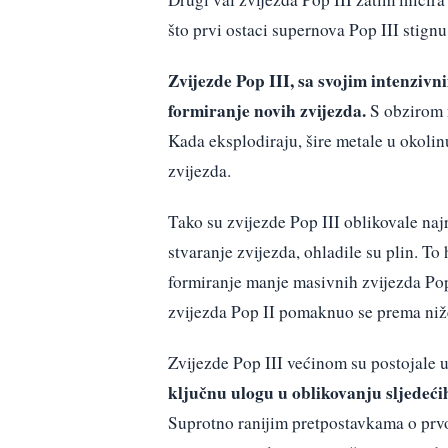
što prvi ostaci supernova Pop III stignu
Zvijezde Pop III, sa svojim intenzivn
formiranje novih zvijezda.
S obzirom n
Kada eksplodiraju, šire metale u okolin
zvijezda.
Tako su zvijezde Pop III oblikovale naj
stvaranje zvijezda, ohladile su plin. T
formiranje manje masivnih zvijezda Pop
zvijezda Pop II pomaknuo se prema nižem
Zvijezde Pop III većinom su postojale 
ključnu ulogu u oblikovanju sljedećih 
Suprotno ranijim pretpostavkama o prvo