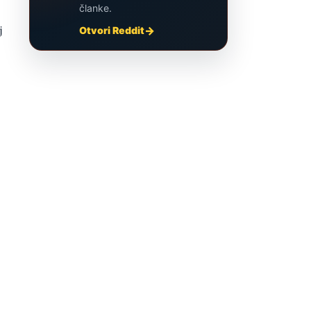
članke.
j
Otvori Reddit