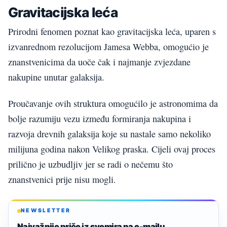
Gravitacijska leća
Prirodni fenomen poznat kao gravitacijska leća, uparen s
izvanrednom rezolucijom Jamesa Webba, omogućio je
znanstvenicima da uoče čak i najmanje zvjezdane
nakupine unutar galaksija.
Proučavanje ovih struktura omogućilo je astronomima da
bolje razumiju vezu između formiranja nakupina i
razvoja drevnih galaksija koje su nastale samo nekoliko
milijuna godina nakon Velikog praska. Cijeli ovaj proces
prilično je uzbudljiv jer se radi o nečemu što
znanstvenici prije nisu mogli.
NEWSLETTER
Najvažnije priče iz svemira na e-mailu.