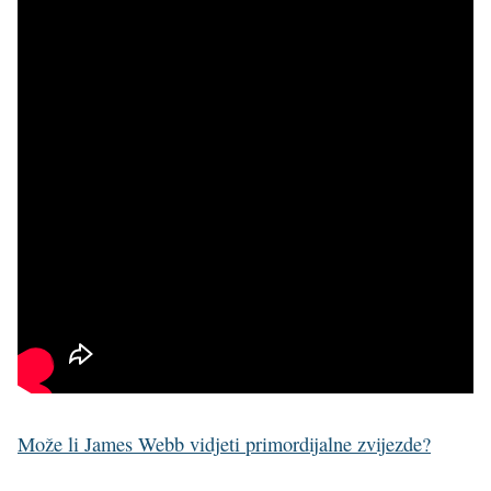
Može li James Webb vidjeti primordijalne zvijezde?