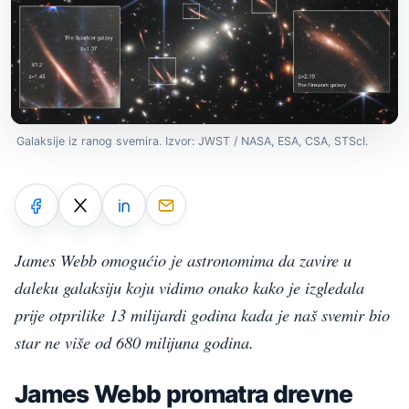
Galaksije iz ranog svemira. Izvor: JWST / NASA, ESA, CSA, STScI.
James Webb omogućio je astronomima da zavire u
daleku galaksiju koju vidimo onako kako je izgledala
prije otprilike
13 milijardi godina kada je naš svemir bio
star ne više od 680 milijuna godina.
James Webb promatra drevne