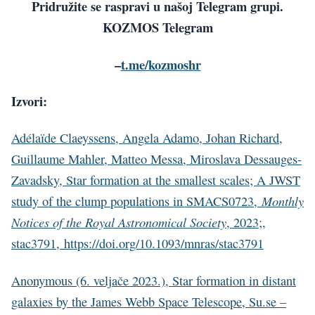
Pridružite se raspravi u našoj Telegram grupi.
KOZMOS Telegram
–
t.me/kozmoshr
Izvori:
Adélaïde Claeyssens, Angela Adamo, Johan Richard,
Guillaume Mahler, Matteo Messa, Miroslava Dessauges-
Zavadsky, Star formation at the smallest scales; A JWST
Monthly
study of the clump populations in SMACS0723,
Notices of the Royal Astronomical Society
, 2023;,
stac3791, https://doi.org/10.1093/mnras/stac3791
Anonymous (6. veljače 2023.), Star formation in distant
galaxies by the James Webb Space Telescope, Su.se –