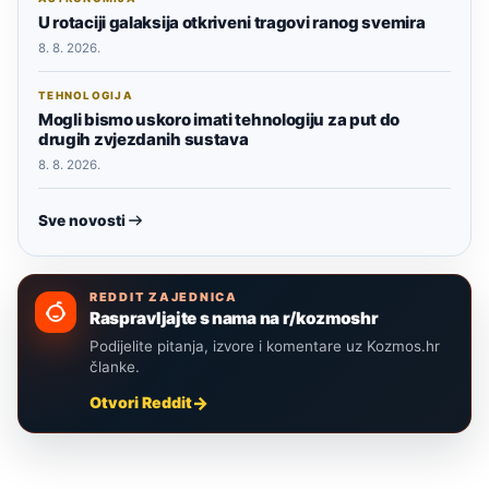
U rotaciji galaksija otkriveni tragovi ranog svemira
8. 8. 2026.
TEHNOLOGIJA
Mogli bismo uskoro imati tehnologiju za put do
drugih zvjezdanih sustava
8. 8. 2026.
Sve novosti
REDDIT ZAJEDNICA
Raspravljajte s nama na r/kozmoshr
Podijelite pitanja, izvore i komentare uz Kozmos.hr
članke.
Otvori Reddit