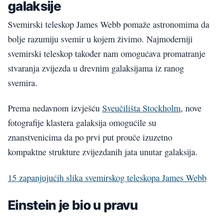
galaksije
Svemirski teleskop James Webb pomaže astronomima da
bolje razumiju svemir u kojem živimo. Najmoderniji
svemirski teleskop također nam omogućava promatranje
stvaranja zvijezda u drevnim galaksijama iz ranog
svemira.
Prema nedavnom izvješću
Sveučilišta Stockholm
, nove
fotografije klastera galaksija omogućile su
znanstvenicima da po prvi put prouče izuzetno
kompaktne strukture zvijezdanih jata unutar galaksija.
15 zapanjujućih slika svemirskog teleskopa James Webb
Einstein je bio u pravu