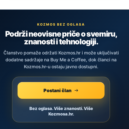
KOZMOS BEZ OGLASA
Podrži neovisne priče o svemiru,
znanosti i tehnologiji.
Članstvo pomaže održati Kozmos.hr i može uključivati
dodatne sadržaje na Buy Me a Coffee, dok članci na
Kozmos.hr-u ostaju javno dostupni.
Postani član
Bez oglasa. Više znanosti. Više
Kozmosa.hr.