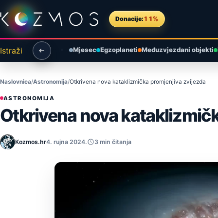
Preskoči na sadržaj
Donacije:
11%
Istraži
Mjesec
Egzoplaneti
Međuzvjezdani objekti
Naslovnica
Astronomija
Otkrivena nova kataklizmička promjenjiva zvijezda
ASTRONOMIJA
Otkrivena nova kataklizmičk
Kozmos.hr
4. rujna 2024.
3 min čitanja