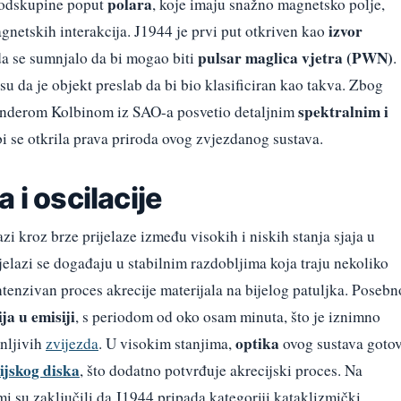
polara
podskupine poput
, koje imaju snažno magnetsko polje,
izvor
gnetskih interakcija. J1944 je prvi put otkriven kao
pulsar maglica vjetra (PWN)
da se sumnjalo da bi mogao biti
.
su da je objekt preslab da bi bio klasificiran kao takva. Zbog
spektralnim i
anderom Kolbinom iz SAO-a posvetio detaljnim
i se otkrila prava priroda ovog zvjezdanog sustava.
 i oscilacije
i kroz brze prijelaze između visokih i niskih stanja sjaja u
elazi se događaju u stabilnim razdobljima koja traju nekoliko
ntenzivan proces akrecije materijala na bijelog patuljka. Posebn
ja u emisiji
, s periodom od oko osam minuta, što je iznimno
optika
enljivih
zvijezda
. U visokim stanjima,
ovog sustava goto
ijskog diska
, što dodatno potvrđuje akrecijski proces. Na
i su zaključili da J1944 pripada kategoriji kataklizmički