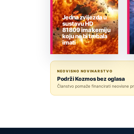
Jedna zvijezda u
sustavu HD
81809 ima kemiju
koju ne bi trebala
imati
ASTRONOMIJA
NEOVISNO NOVINARSTVO
Podrži Kozmos bez oglasa
Članstvo pomaže financirati neovisne pri