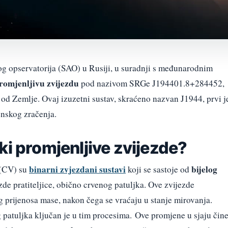
kog opservatorija (SAO) u Rusiji, u suradnji s međunarodnim
romjenljivu zvijezdu
pod nazivom SRGe J194401.8+284452,
od Zemlje. Ovaj izuzetni sustav, skraćeno nazvan J1944, prvi j
enskog zračenja.
ki promjenljive zvijezde?
binarni zvjezdani sustavi
bijelog
(CV) su
koji se sastoje od
ezde pratiteljice, obično crvenog patuljka. Ove zvijezde
g prijenosa mase, nakon čega se vraćaju u stanje mirovanja.
g patuljka ključan je u tim procesima. Ove promjene u sjaju čin