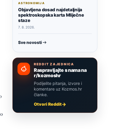
ASTRONOMIJA
Objavljena dosad najdetaljnija
spektroskopska karta Mliječne
staze
7. 8. 2026.
Sve novosti
REDDIT ZAJEDNICA
Raspravljajte s nama na
r/kozmoshr
Podijelite pitanja, izvore i
komentare uz Kozmos.hr
članke.
o
Otvori Reddit
vo