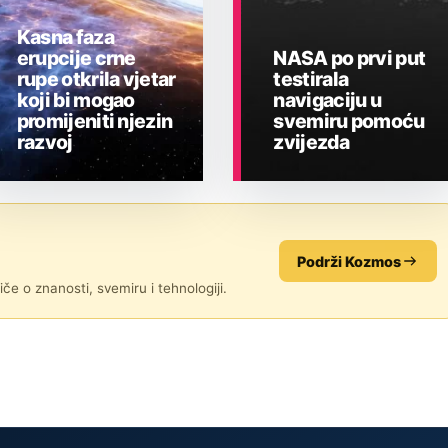
Kasna faza
erupcije crne
NASA po prvi put
rupe otkrila vjetar
testirala
koji bi mogao
navigaciju u
promijeniti njezin
svemiru pomoću
razvoj
zvijezda
ASTRONOMIJA
ASTRONOMIJA
Podrži Kozmos
če o znanosti, svemiru i tehnologiji.