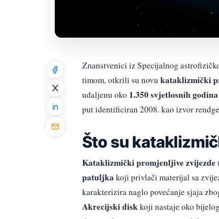
Znanstvenici iz Specijalnog astrofizič
kataklizmički p
timom, otkrili su novu
1.350 svjetlosnih godina
udaljenu oko
put identificiran 2008. kao izvor rendg
Što su kataklizmič
Kataklizmički promjenljive zvijezde
patuljka
koji privlači materijal sa zvij
karakterizira naglo povećanje sjaja zbo
Akrecijski disk
koji nastaje oko bijelo