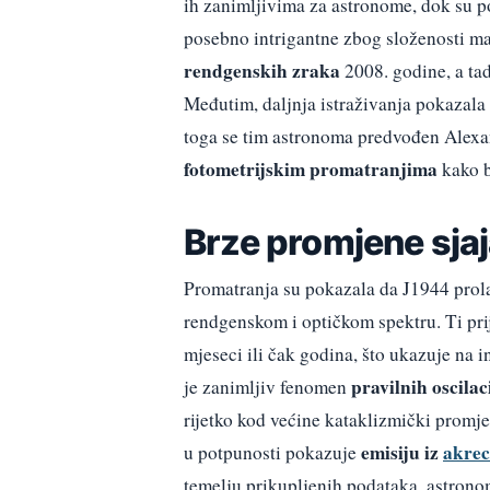
ih zanimljivima za astronome, dok su 
posebno intrigantne zbog složenosti ma
rendgenskih zraka
2008. godine, a ta
Međutim, daljnja istraživanja pokazala 
toga se tim astronoma predvođen Alex
fotometrijskim promatranjima
kako b
Brze promjene sjaja
Promatranja su pokazala da J1944 prolaz
rendgenskom i optičkom spektru. Ti prij
mjeseci ili čak godina, što ukazuje na i
pravilnih oscilaci
je zanimljiv fenomen
rijetko kod većine kataklizmički promj
emisiju iz
akrec
u potpunosti pokazuje
temelju prikupljenih podataka, astronom