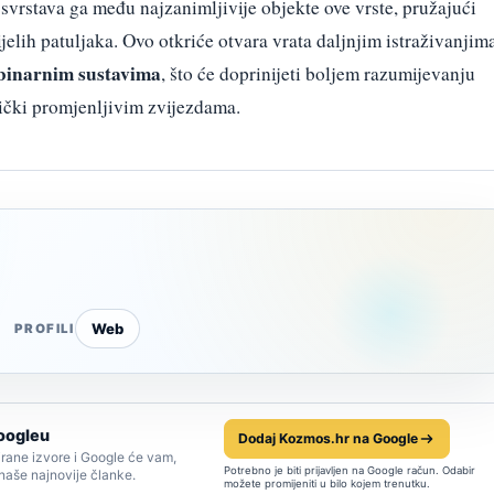
svrstava ga među najzanimljivije objekte ove vrste, pružajući
jelih patuljaka. Ovo otkriće otvara vrata daljnjim istraživanjim
 binarnim sustavima
, što će doprinijeti boljem razumijevanju
mički promjenljivim zvijezdama.
Web
PROFILI
oogleu
Dodaj Kozmos.hr na Google
rane izvore i Google će vam,
Potrebno je biti prijavljen na Google račun. Odabir
 naše najnovije članke.
možete promijeniti u bilo kojem trenutku.