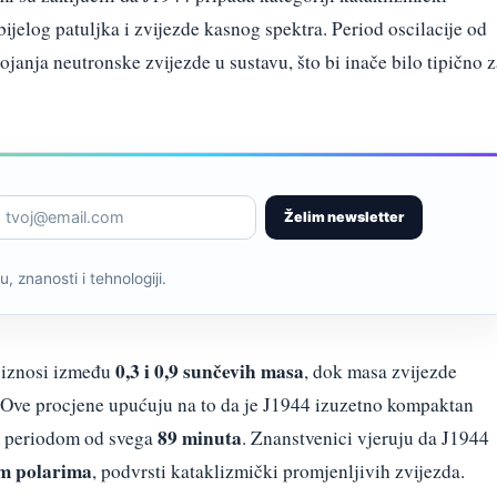
bijelog patuljka i zvijezde kasnog spektra. Period oscilacije od
anja neutronske zvijezde u sustavu, što bi inače bilo tipično z
Želim newsletter
, znanosti i tehnologiji.
0,3 i 0,9 sunčevih masa
a iznosi između
, dok masa zvijezde
 Ove procjene upućuju na to da je J1944 izuzetno kompaktan
89 minuta
im periodom od svega
. Znanstvenici vjeruju da J1944
im polarima
, podvrsti kataklizmički promjenljivih zvijezda.