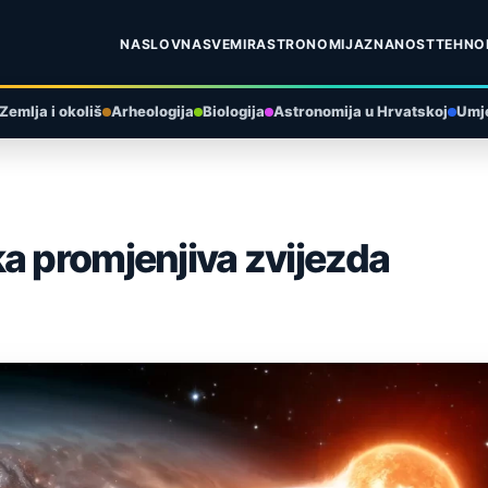
NASLOVNA
SVEMIR
ASTRONOMIJA
ZNANOST
TEHNO
Zemlja i okoliš
Arheologija
Biologija
Astronomija u Hrvatskoj
Umje
a promjenjiva zvijezda