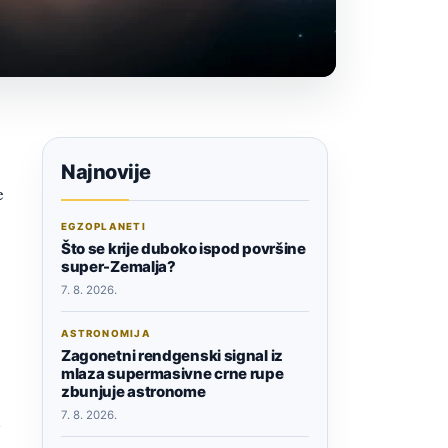
Najnovije
e
EGZOPLANETI
Što se krije duboko ispod površine
super-Zemalja?
7. 8. 2026.
ASTRONOMIJA
Zagonetni rendgenski signal iz
mlaza supermasivne crne rupe
zbunjuje astronome
7. 8. 2026.
e