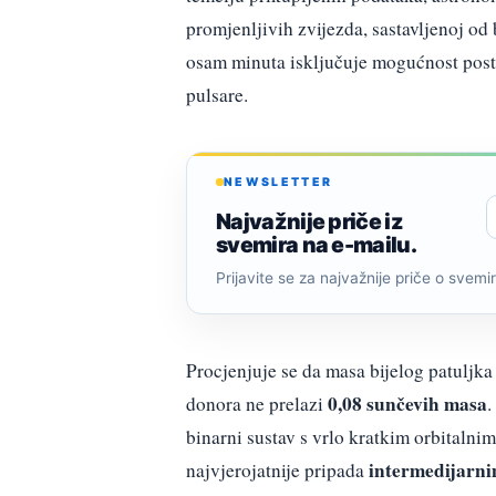
promjenljivih zvijezda, sastavljenoj od 
osam minuta isključuje mogućnost postoj
pulsare.
NEWSLETTER
Najvažnije priče iz
svemira na e-mailu.
Prijavite se za najvažnije priče o svemiru
Procjenjuje se da masa bijelog patuljk
0,08 sunčevih masa
donora ne prelazi
.
binarni sustav s vrlo kratkim orbitaln
intermedijarn
najvjerojatnije pripada