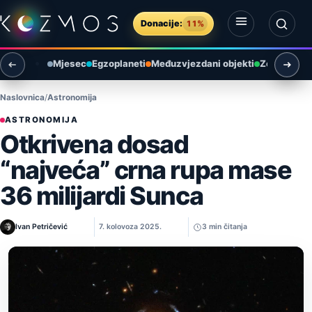
Preskoči na sadržaj
Donacije:
11%
Otvori izbornik
Otvori pretragu
Mjesec
Egzoplaneti
Međuzvjezdani objekti
Zemlja i ok
Naslovnica
Astronomija
ASTRONOMIJA
Otkrivena dosad
“najveća” crna rupa mase
36 milijardi Sunca
Ivan Petričević
7. kolovoza 2025.
3 min čitanja