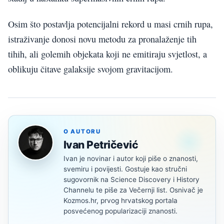
Osim što postavlja potencijalni rekord u masi crnih rupa,
istraživanje donosi novu metodu za pronalaženje tih
tihih, ali golemih objekata koji ne emitiraju svjetlost, a
oblikuju čitave galaksije svojom gravitacijom.
O AUTORU
Ivan Petričević
Ivan je novinar i autor koji piše o znanosti,
svemiru i povijesti. Gostuje kao stručni
sugovornik na Science Discovery i History
Channelu te piše za Večernji list. Osnivač je
Kozmos.hr, prvog hrvatskog portala
posvećenog popularizaciji znanosti.