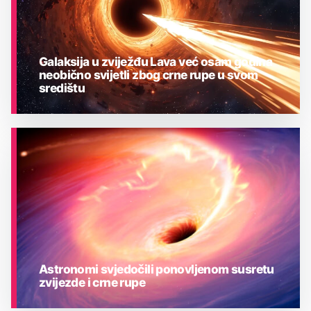
Galaksija u zviježđu Lava već osam godina
neobično svijetli zbog crne rupe u svom
središtu
ASTRONOMIJA
Astronomi svjedočili ponovljenom susretu
zvijezde i crne rupe