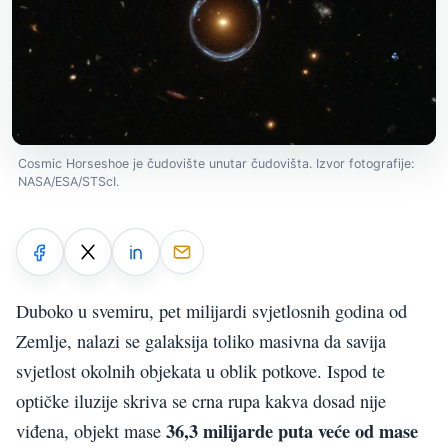
Cosmic Horseshoe je čudovište unutar čudovišta. Izvor fotografije:
NASA/ESA/STScI.
Duboko u svemiru, pet milijardi svjetlosnih godina od
Zemlje, nalazi se galaksija toliko masivna da savija
svjetlost okolnih objekata u oblik potkove. Ispod te
optičke iluzije skriva se crna rupa kakva dosad nije
36,3 milijarde puta veće od mase
viđena, objekt mase