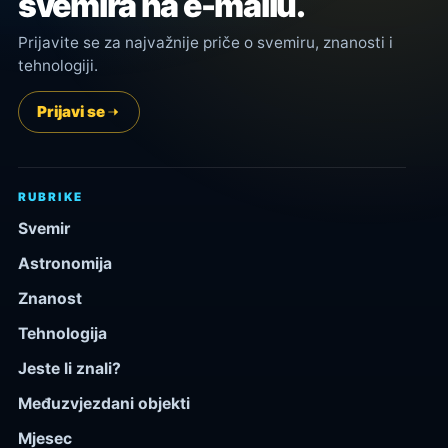
svemira na e-mailu.
Prijavite se za najvažnije priče o svemiru, znanosti i
tehnologiji.
Prijavi se
RUBRIKE
Svemir
Astronomija
Znanost
Tehnologija
Jeste li znali?
Međuzvjezdani objekti
Mjesec