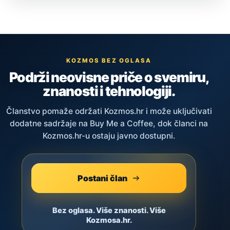
KOZMOS BEZ OGLASA
Podrži neovisne priče o svemiru,
znanosti i tehnologiji.
Članstvo pomaže održati Kozmos.hr i može uključivati
dodatne sadržaje na Buy Me a Coffee, dok članci na
Kozmos.hr-u ostaju javno dostupni.
Postani član
Bez oglasa. Više znanosti. Više
Kozmosa.hr.