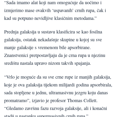
“Sada imamo alat koji nam omogućuje da uočimo i
izmjerimo mase ovakvih ‘uspavanih’ crnih rupa, čak i
kad su potpuno nevidljive klasičnim metodama.”
Prednja galaksija u sustavu klasificira se kao fosilna
galaksija, ostatak nekadašnje skupine u kojoj su sve
manje galaksije s vremenom bile apsorbirane.
Znanstvenici pretpostavljaju da je crna rupa u njezinu
središtu nastala upravo nizom takvih spajanja.
“Vrlo je moguće da su sve crne rupe iz manjih galaksija,
koje je ova galaksija tijekom milijardi godina apsorbirala,
sada stopljene u jednu, ultramasivnu jezgru koju danas
promatramo”, izjavio je profesor Thomas Collett.
“Gledamo završnu fazu razvoja galaksije, ali i konačni
stadij u nastanku supermasivnih crnih rupa.”