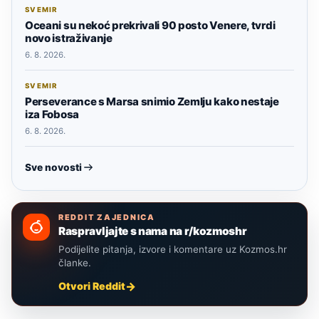
SVEMIR
Oceani su nekoć prekrivali 90 posto Venere, tvrdi
novo istraživanje
6. 8. 2026.
SVEMIR
Perseverance s Marsa snimio Zemlju kako nestaje
iza Fobosa
6. 8. 2026.
Sve novosti
REDDIT ZAJEDNICA
Raspravljajte s nama na r/kozmoshr
Podijelite pitanja, izvore i komentare uz Kozmos.hr
članke.
Otvori Reddit