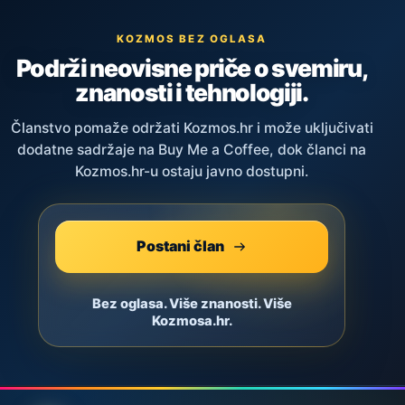
KOZMOS BEZ OGLASA
Podrži neovisne priče o svemiru,
znanosti i tehnologiji.
Članstvo pomaže održati Kozmos.hr i može uključivati
dodatne sadržaje na Buy Me a Coffee, dok članci na
Kozmos.hr-u ostaju javno dostupni.
Postani član
Bez oglasa. Više znanosti. Više
Kozmosa.hr.