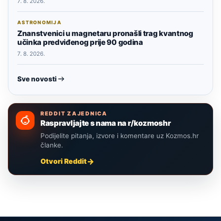
7. 8. 2026.
ASTRONOMIJA
Znanstvenici u magnetaru pronašli trag kvantnog
učinka predviđenog prije 90 godina
7. 8. 2026.
Sve novosti
REDDIT ZAJEDNICA
Raspravljajte s nama na r/kozmoshr
Podijelite pitanja, izvore i komentare uz Kozmos.hr
članke.
Otvori Reddit