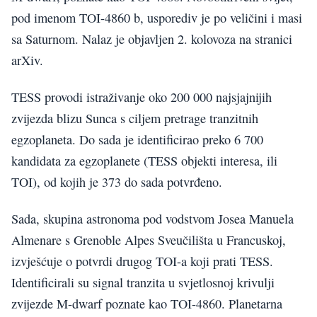
pod imenom TOI-4860 b, usporediv je po veličini i masi
sa Saturnom. Nalaz je objavljen 2. kolovoza na stranici
arXiv.
TESS provodi istraživanje oko 200 000 najsjajnijih
zvijezda blizu Sunca s ciljem pretrage tranzitnih
egzoplaneta. Do sada je identificirao preko 6 700
kandidata za egzoplanete (TESS objekti interesa, ili
TOI), od kojih je 373 do sada potvrđeno.
Sada, skupina astronoma pod vodstvom Josea Manuela
Almenare s Grenoble Alpes Sveučilišta u Francuskoj,
izvješćuje o potvrdi drugog TOI-a koji prati TESS.
Identificirali su signal tranzita u svjetlosnoj krivulji
zvijezde M-dwarf poznate kao TOI-4860. Planetarna