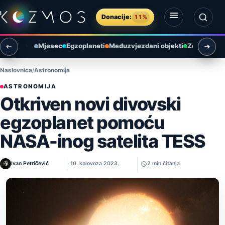
Preskoči na sadržaj
Donacije:
11%
Otvori izbornik
Otvori pretragu
Mjesec
Egzoplaneti
Međuzvjezdani objekti
Zemlja i ok
Naslovnica
Astronomija
ASTRONOMIJA
Otkriven novi divovski
egzoplanet pomoću
NASA-inog satelita TESS
Ivan Petričević
10. kolovoza 2023.
2 min čitanja