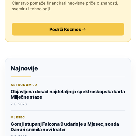
Članstvo pomaže financirati neovisne priče o znanosti,
svemiru i tehnologiji.
Podrži Kozmos
Najnovije
ASTRONOMIJA
Objavljena dosad najdetaljnija spektroskopska karta
Mliječne staze
7. 8. 2026.
MJESEC
Gornji stupanj Falcona 9 udario je u Mjesec, sonda
Danuri snimila novi krater