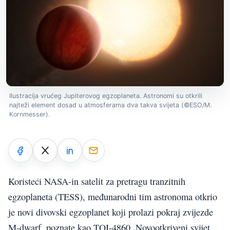
Ilustracija vrućeg Jupiterovog egzoplaneta. Astronomi su otkrili
najteži element dosad u atmosferama dva takva svijeta (©ESO/M.
Kornmesser).
Koristeći NASA-in satelit za pretragu tranzitnih
egzoplaneta (TESS), međunarodni tim astronoma otkrio
je novi divovski egzoplanet koji prolazi pokraj zvijezde
M-dwarf, poznate kao TOI-4860. Novootkriveni svijet,