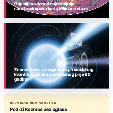
Objavljena dosad najdetaljnija
spektroskopska karta Mliječne staze
ASTRONOMIJA
Znanstvenici u magnetaru pronašli trag
kvantnog učinka predviđenog prije 90
godina
ASTRONOMIJA
NEOVISNO NOVINARSTVO
Podrži Kozmos bez oglasa