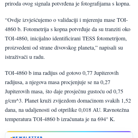
priroda ovog signala potvrđena je fotografijama s kopna.
“Ovdje izvješćujemo o validaciji i mjerenju mase TOI-
4860 b. Fotometrija s kopna potvrđuje da su tranziti oko
TOI-4860, inicijalno identificirani TESS fotometrijom,
proizvedeni od strane divovskog planeta,” napisali su
istraživači u radu.
TOI-4860 b ima radijus od gotovo 0,77 Jupiterovih
radijusa, a njegova masa procjenjuje se na 0,27
Jupiterovih masa, što daje prosječnu gustoću od 0,75
g/cm^3. Planet kruži zvijezdom domaćinom svakih 1,52
dana, na udaljenosti od otprilike 0,018 AU. Ravnotežna
temperatura TOI-4860 b izračunata je na 694° K.
NEWSLETTER