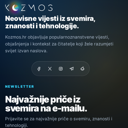
Podnožje stranice
Neovisne vijesti iz svemira,
znanosti i tehnologije.
Kozmos.hr objavljuje popularnoznanstvene vijesti,
objašnjenja i kontekst za čitatelje koji žele razumjeti
svijet izvan naslova.
NEWSLETTER
Najvažnije priče iz
svemira na e-mailu.
Prijavite se za najvažnije priče o svemiru, znanosti i
tehnologiji.