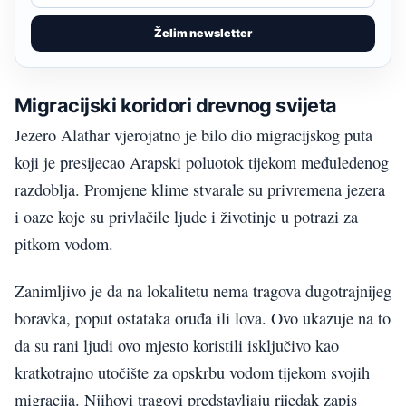
Želim newsletter
Migracijski koridori drevnog svijeta
Jezero Alathar vjerojatno je bilo dio migracijskog puta
koji je presijecao Arapski poluotok tijekom međuledenog
razdoblja. Promjene klime stvarale su privremena jezera
i oaze koje su privlačile ljude i životinje u potrazi za
pitkom vodom.
Zanimljivo je da na lokalitetu nema tragova dugotrajnijeg
boravka, poput ostataka oruđa ili lova. Ovo ukazuje na to
da su rani ljudi ovo mjesto koristili isključivo kao
kratkotrajno utočište za opskrbu vodom tijekom svojih
migracija. Njihovi tragovi predstavljaju rijedak zapis