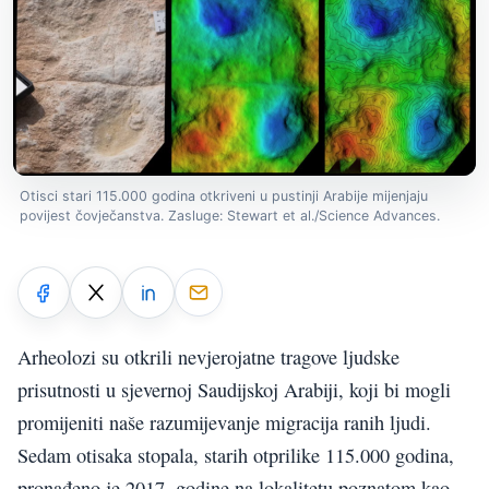
Otisci stari 115.000 godina otkriveni u pustinji Arabije mijenjaju
povijest čovječanstva. Zasluge: Stewart et al./Science Advances.
Arheolozi su otkrili nevjerojatne tragove ljudske
prisutnosti u sjevernoj Saudijskoj Arabiji, koji bi mogli
promijeniti naše razumijevanje migracija ranih ljudi.
Sedam otisaka stopala, starih otprilike 115.000 godina,
pronađeno je 2017. godine na lokalitetu poznatom kao