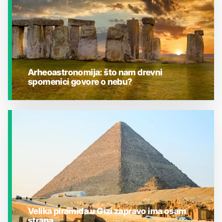
Arheoastronomija: što nam drevni
spomenici govore o nebu?
JESTE LI ZNALI?
Velika piramida u Gizi zapravo ima osam
strana