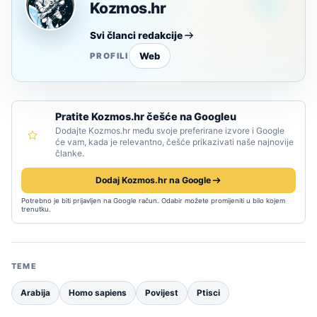
Kozmos.hr
Svi članci redakcije
Web
PROFILI
Pratite Kozmos.hr češće na Googleu
Dodajte Kozmos.hr među svoje preferirane izvore i Google
će vam, kada je relevantno, češće prikazivati naše najnovije
članke.
Dodaj Kozmos.hr na Google
Potrebno je biti prijavljen na Google račun. Odabir možete promijeniti u bilo kojem
trenutku.
TEME
Arabija
Homo sapiens
Povijest
Ptisci