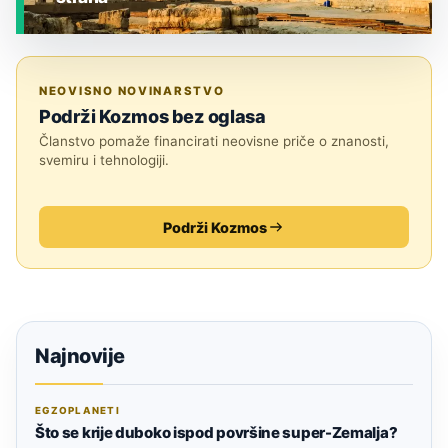
JESTE LI ZNALI?
NEOVISNO NOVINARSTVO
Podrži Kozmos bez oglasa
Članstvo pomaže financirati neovisne priče o znanosti,
svemiru i tehnologiji.
Podrži Kozmos
Najnovije
EGZOPLANETI
Što se krije duboko ispod površine super-Zemalja?