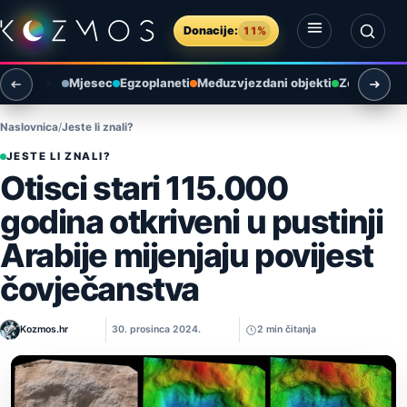
Preskoči na sadržaj
Donacije:
11%
Otvori izbornik
Otvori pretragu
Mjesec
Egzoplaneti
Međuzvjezdani objekti
Zemlja i ok
Naslovnica
Jeste li znali?
JESTE LI ZNALI?
Otisci stari 115.000
godina otkriveni u pustinji
Arabije mijenjaju povijest
čovječanstva
Kozmos.hr
30. prosinca 2024.
2 min čitanja