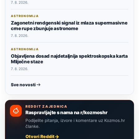
7. 8. 2026.
ASTRONOMIJA
Zagonetni rendgenski signal iz mlaza supermasivne
crne rupe zbunjuje astronome
7. 8. 2026.
ASTRONOMIJA
Objavljena dosad najdetaljnija spektroskopska karta
Mliječne staze
7. 8. 2026.
Sve novosti
REDDIT ZAJEDNICA
Raspravljajte s nama na r/kozmoshr
Podijelite pitanja, izvore i komentare uz Kozmos.hr
članke.
Otvori Reddit