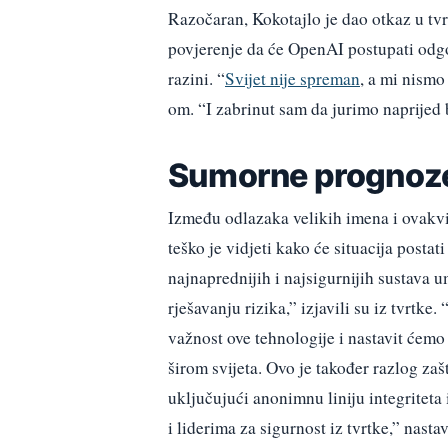
Razočaran, Kokotajlo je dao otkaz u tvr
povjerenje da će OpenAI postupati odgo
razini. “
Svijet nije spreman
, a mi nismo
om. “I zabrinut sam da jurimo naprijed 
Sumorne prognoz
Između odlazaka velikih imena i ovakvi
teško je vidjeti kako će situacija posta
najnaprednijih i najsigurnijih sustava u
rješavanju rizika,” izjavili su iz tvrtk
važnost ove tehnologije i nastavit ćem
širom svijeta. Ovo je također razlog za
uključujući anonimnu liniju integriteta
i liderima za sigurnost iz tvrtke,” nastav