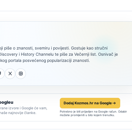
oji piše o znanosti, svemiru i povijesti. Gostuje kao stručni
scovery i History Channelu te piše za Večernji list. Osnivač je
kog portala posvećenog popularizaciji znanosti.
oogleu
Dodaj Kozmos.hr na Google
rane izvore i Google će vam,
Potrebno je biti prijavljen na Google račun. Odabir
 naše najnovije članke.
možete promijeniti u bilo kojem trenutku.