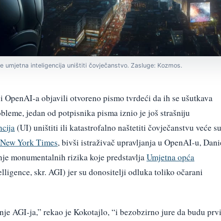
 umjetna inteligencija uništiti čovječanstvo. Zasluge: Kozmos.
ci OpenAI-a objavili otvoreno pismo tvrdeći da ih se ušutkava
bleme, jedan od potpisnika pisma iznio je još strašniju
ncija
(UI) uništiti ili katastrofalno naštetiti čovječanstvu veće s
e New York Times
, bivši istraživač upravljanja u OpenAI-u, Dani
anje monumentalnih rizika koje predstavlja
Umjetna opća
elligence, skr. AGI) jer su donositelji odluka toliko očarani
je AGI-ja,” rekao je Kokotajlo, “i bezobzirno jure da budu prv