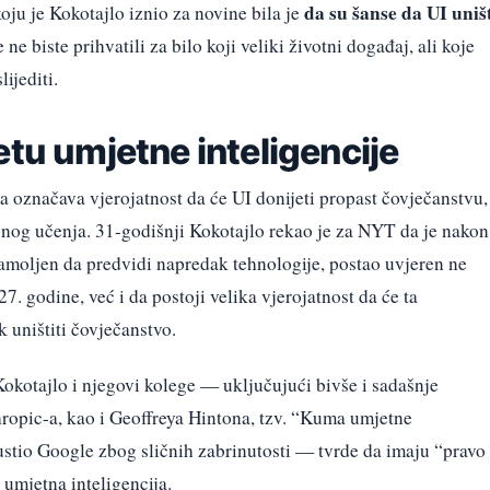
da su šanse da UI uniš
koju je Kokotajlo iznio za novine bila je
 ne biste prihvatili za bilo koji veliki životni događaj, ali koje
ijediti.
etu umjetne inteligencije
a označava vjerojatnost da će UI donijeti propast čovječanstvu,
rojnog učenja. 31-godišnji Kokotajlo rekao je za NYT da je nakon
zamoljen da predvidi napredak tehnologije, postao uvjeren ne
7. godine, već i da postoji velika vjerojatnost da će ta
ak uništiti čovječanstvo.
kotajlo i njegovi kolege — uključujući bivše i sadašnje
opic-a, kao i Geoffreya Hintona, tzv. “Kuma umjetne
pustio Google zbog sličnih zabrinutosti — tvrde da imaju “pravo
 umjetna inteligencija.