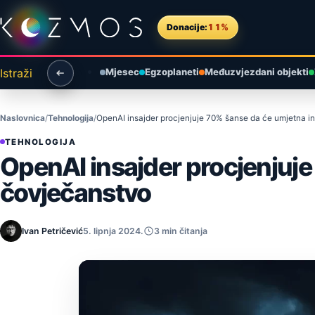
Preskoči na sadržaj
Donacije:
11%
Istraži
Mjesec
Egzoplaneti
Međuzvjezdani objekti
Naslovnica
Tehnologija
OpenAI insajder procjenjuje 70% šanse da će umjetna int
TEHNOLOGIJA
OpenAI insajder procjenjuje 
čovječanstvo
Ivan Petričević
5. lipnja 2024.
3 min čitanja