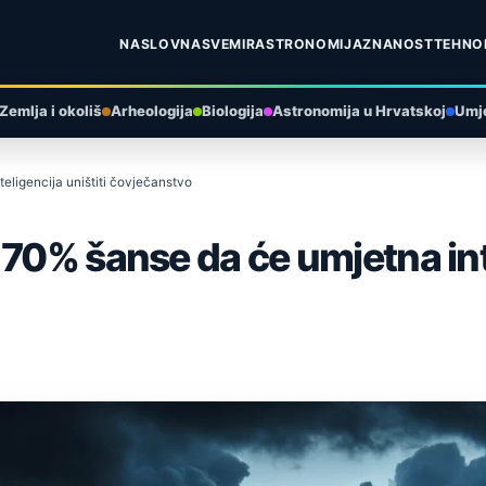
NASLOVNA
SVEMIR
ASTRONOMIJA
ZNANOST
TEHNO
Zemlja i okoliš
Arheologija
Biologija
Astronomija u Hrvatskoj
Umje
eligencija uništiti čovječanstvo
70% šanse da će umjetna inte