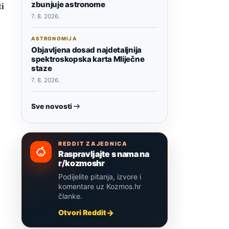
zbunjuje astronome
ti
7. 8. 2026.
ASTRONOMIJA
Objavljena dosad najdetaljnija
spektroskopska karta Mliječne
staze
7. 8. 2026.
Sve novosti
REDDIT ZAJEDNICA
Raspravljajte s nama na
r/kozmoshr
Podijelite pitanja, izvore i
komentare uz Kozmos.hr
članke.
Otvori Reddit