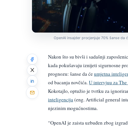
OpenAI insajder procjenjuje 70% šanse da će
Nakon što su bivši i sadašnji zaposleni
kada pokušavaju iznijeti sigurnosne pro
prognozu: šanse da će
umjetna intelige
od bacanja novčića.
U intervjuu za Th
Kokotajlo, optužio je tvrtku za ignorir
inteligencija
(eng. Artificial general int
njezinim mogućnostima.
“OpenAI je zaista uzbuđen zbog izgradn