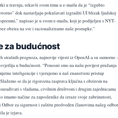
tki u travnju, rekavši svom timu u e-mailu da je “izgubio
vorno” dok nastavljaju pokušavati izgraditi UI blizak ljudskoj
 spremni,” napisao je u svom e-mailu, koji je podijeljen s NYT-
bez obzira na sve i racionaliziramo naše postupke.”
e za budućnost
h strašnih prognoza, najnovije vijesti iz OpenAI-a su sumorne –
ti svjetlija u budućnosti. “Ponosni smo na našu povijest pružanja
mjetne inteligencije i vjerujemo u naš znanstveni pristup
e. “Slažemo se da je rigorozna rasprava ključna s obzirom na
o surađivati s vladama, civilnim društvom i drugim zajednicama
što imamo načine za zaposlenike da izraze svoje zabrinutosti,
 i Odbor za sigurnost i zaštitu predvođen članovima našeg odbo
ila je izjava.