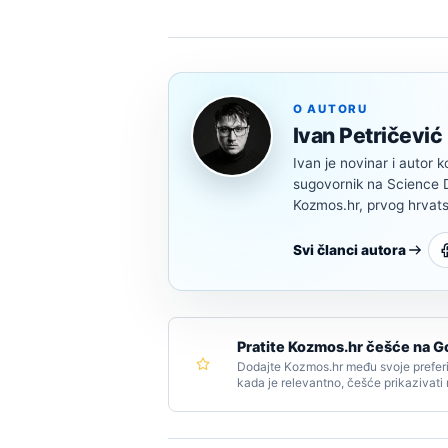
O AUTORU
Ivan Petričević
Ivan je novinar i autor k
sugovornik na Science Di
Kozmos.hr, prvog hrvats
Svi članci autora
Pratite Kozmos.hr češće na G
Dodajte Kozmos.hr među svoje preferi
kada je relevantno, češće prikazivati