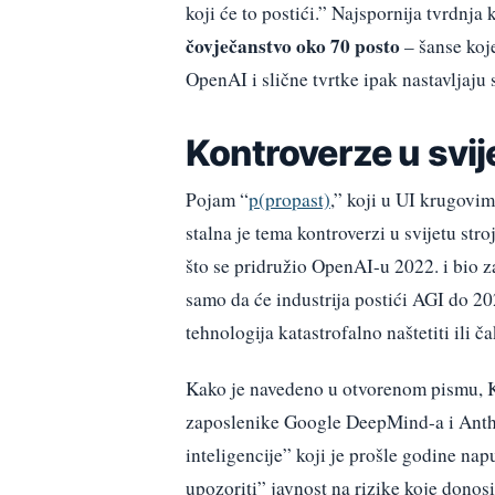
koji će to postići.” Najspornija tvrdnja 
čovječanstvo oko 70 posto
– šanse koje
OpenAI i slične tvrtke ipak nastavljaju sl
Kontroverze u svij
Pojam “
p(propast)
,” koji u UI krugovim
stalna je tema kontroverzi u svijetu st
što se pridružio OpenAI-u 2022. i bio 
samo da će industrija postići AGI do 202
tehnologija katastrofalno naštetiti ili č
Kako je navedeno u otvorenom pismu, Ko
zaposlenike Google DeepMind-a i Anthr
inteligencije” koji je prošle godine na
upozoriti” javnost na rizike koje donosi