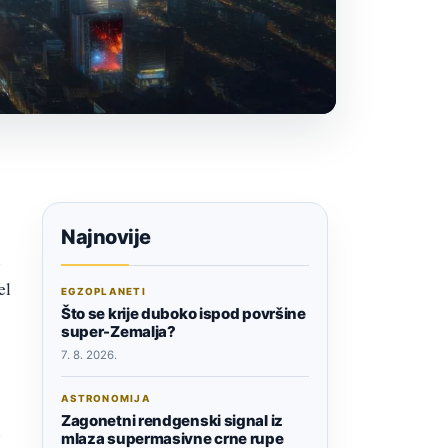
Najnovije
u
el
EGZOPLANETI
Što se krije duboko ispod površine
super-Zemalja?
7. 8. 2026.
ASTRONOMIJA
Zagonetni rendgenski signal iz
i
mlaza supermasivne crne rupe