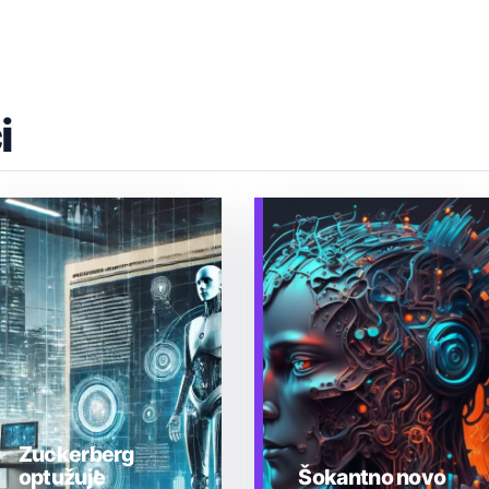
i
Zuckerberg
optužuje
Šokantno novo