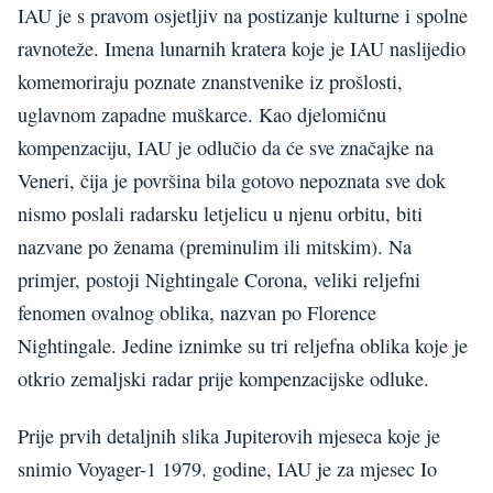
IAU je s pravom osjetljiv na postizanje kulturne i spolne
ravnoteže. Imena lunarnih kratera koje je IAU naslijedio
komemoriraju poznate znanstvenike iz prošlosti,
uglavnom zapadne muškarce. Kao djelomičnu
kompenzaciju, IAU je odlučio da će sve značajke na
Veneri, čija je površina bila gotovo nepoznata sve dok
nismo poslali radarsku letjelicu u njenu orbitu, biti
nazvane po ženama (preminulim ili mitskim). Na
primjer, postoji Nightingale Corona, veliki reljefni
fenomen ovalnog oblika, nazvan po Florence
Nightingale. Jedine iznimke su tri reljefna oblika koje je
otkrio zemaljski radar prije kompenzacijske odluke.
Prije prvih detaljnih slika Jupiterovih mjeseca koje je
snimio Voyager-1 1979. godine, IAU je za mjesec Io