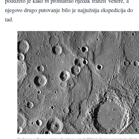
poduzeto je kako bi promatrao rijedak tranzit Venere, a
njegovo drugo putovanje bilo je najjužnija ekspedicija do
tad.