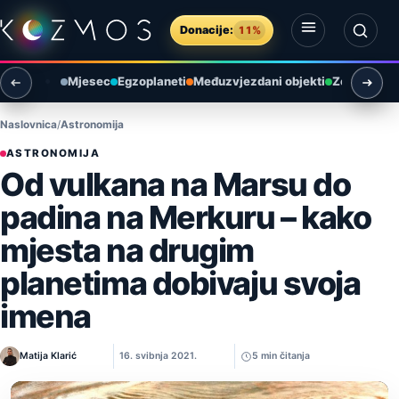
Preskoči na sadržaj
Donacije:
11%
Otvori izbornik
Otvori pretragu
Mjesec
Egzoplaneti
Međuzvjezdani objekti
Zemlja i ok
Naslovnica
Astronomija
ASTRONOMIJA
Od vulkana na Marsu do
padina na Merkuru – kako
mjesta na drugim
planetima dobivaju svoja
imena
Matija Klarić
16. svibnja 2021.
5 min čitanja