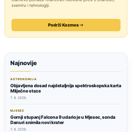
svemiru i tehnologiji.
Podrži Kozmos
Najnovije
ASTRONOMIJA
Objavljena dosad najdetaljnija spektroskopska karta
Mliječne staze
7. 8. 2026.
MJESEC
Gornji stupanj Falcona 9 udario je u Mjesec, sonda
Danuri snimila novi krater
7. 8. 2026.