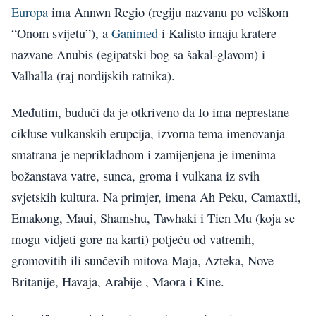
Europa
ima Annwn Regio (regiju nazvanu po velškom
“Onom svijetu”), a
Ganimed
i Kalisto imaju kratere
nazvane Anubis (egipatski bog sa šakal-glavom) i
Valhalla (raj nordijskih ratnika).
Međutim, budući da je otkriveno da Io ima neprestane
cikluse vulkanskih erupcija, izvorna tema imenovanja
smatrana je neprikladnom i zamijenjena je imenima
božanstava vatre, sunca, groma i vulkana iz svih
svjetskih kultura. Na primjer, imena Ah Peku, Camaxtli,
Emakong, Maui, Shamshu, Tawhaki i Tien Mu (koja se
mogu vidjeti gore na karti) potječu od vatrenih,
gromovitih ili sunčevih mitova Maja, Azteka, Nove
Britanije, Havaja, Arabije , Maora i Kine.