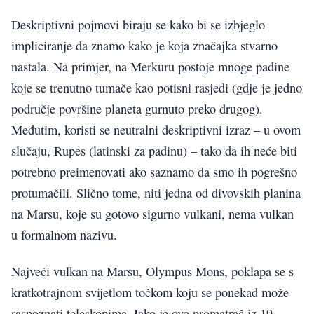
Deskriptivni pojmovi biraju se kako bi se izbjeglo
impliciranje da znamo kako je koja značajka stvarno
nastala. Na primjer, na Merkuru postoje mnoge padine
koje se trenutno tumače kao potisni rasjedi (gdje je jedno
područje površine planeta gurnuto preko drugog).
Međutim, koristi se neutralni deskriptivni izraz – u ovom
slučaju, Rupes (latinski za padinu) – tako da ih neće biti
potrebno preimenovati ako saznamo da smo ih pogrešno
protumačili. Slično tome, niti jedna od divovskih planina
na Marsu, koje su gotovo sigurno vulkani, nema vulkan
u formalnom nazivu.
Najveći vulkan na Marsu, Olympus Mons, poklapa se s
kratkotrajnom svijetlom točkom koju se ponekad može
raspoznati teleskopima. Iako je ovo promatrač iz 19.