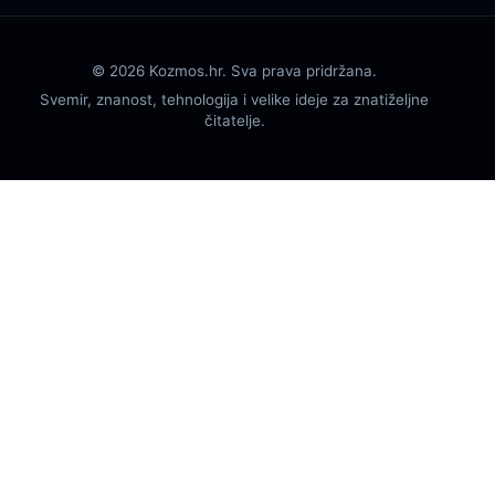
© 2026 Kozmos.hr. Sva prava pridržana.
Svemir, znanost, tehnologija i velike ideje za znatiželjne
čitatelje.