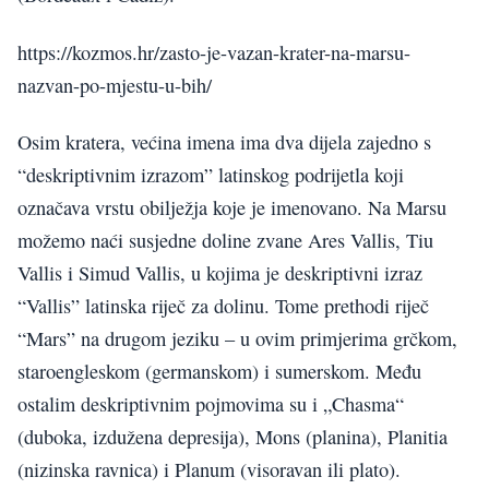
https://kozmos.hr/zasto-je-vazan-krater-na-marsu-
nazvan-po-mjestu-u-bih/
Osim kratera, većina imena ima dva dijela zajedno s
“deskriptivnim izrazom” latinskog podrijetla koji
označava vrstu obilježja koje je imenovano. Na Marsu
možemo naći susjedne doline zvane Ares Vallis, Tiu
Vallis i Simud Vallis, u kojima je deskriptivni izraz
“Vallis” latinska riječ za dolinu. Tome prethodi riječ
“Mars” na drugom jeziku – u ovim primjerima grčkom,
staroengleskom (germanskom) i sumerskom. Među
ostalim deskriptivnim pojmovima su i „Chasma“
(duboka, izdužena depresija), Mons (planina), Planitia
(nizinska ravnica) i Planum (visoravan ili plato).