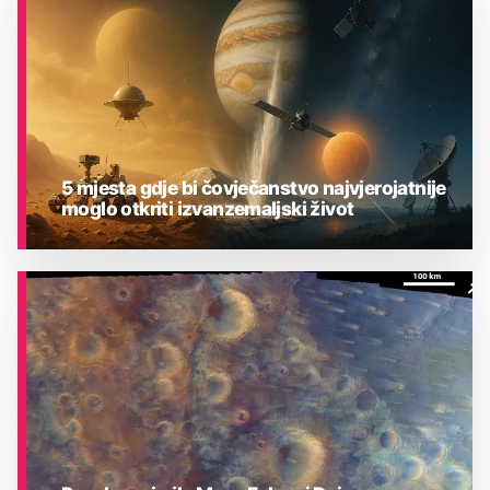
5 mjesta gdje bi čovječanstvo najvjerojatnije
moglo otkriti izvanzemaljski život
ASTRONOMIJA