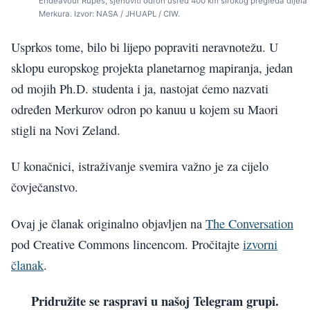
Endeavour Rupes, sjenoviti odron usred 400 km širokog pregleda dijela
Merkura. Izvor: NASA / JHUAPL / CIW.
Usprkos tome, bilo bi lijepo popraviti neravnotežu. U
sklopu europskog projekta planetarnog mapiranja, jedan
od mojih Ph.D. studenta i ja, nastojat ćemo nazvati
određen Merkurov odron po kanuu u kojem su Maori
stigli na Novi Zeland.
U konačnici, istraživanje svemira važno je za cijelo
čovječanstvo.
Ovaj je članak originalno objavljen na
The Conversation
pod Creative Commons lincencom. Pročitajte
izvorni
članak
.
Pridružite se raspravi u našoj Telegram grupi.