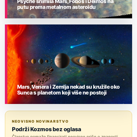
Psyche snimila Mars, Fobos i Deimos na
putu prema metalnom asteroidu
ASTRONOMIJA
Mars, Venera i Zemlja nekad su kružile oko
Sunca s planetom koji više ne postoji
ASTRONOMIJA
NEOVISNO NOVINARSTVO
Podrži Kozmos bez oglasa
Članstvo pomaže financirati neovisne priče o znanosti,