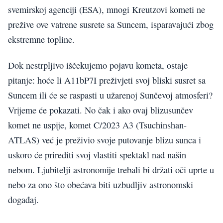
svemirskoj agenciji (ESA), mnogi Kreutzovi kometi ne
prežive ove vatrene susrete sa Suncem, isparavajući zbog
ekstremne topline.
Dok nestrpljivo iščekujemo pojavu kometa, ostaje
pitanje: hoće li A11bP7I preživjeti svoj bliski susret sa
Suncem ili će se raspasti u užarenoj Sunčevoj atmosferi?
Vrijeme će pokazati. No čak i ako ovaj blizusunčev
komet ne uspije, komet C/2023 A3 (Tsuchinshan-
ATLAS) već je preživio svoje putovanje blizu sunca i
uskoro će prirediti svoj vlastiti spektakl nad našin
nebom. Ljubitelji astronomije trebali bi držati oči uprte u
nebo za ono što obećava biti uzbudljiv astronomski
događaj.