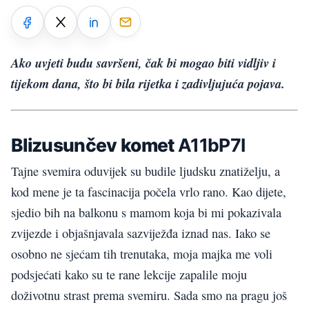
Ako uvjeti budu savršeni, čak bi mogao biti vidljiv i
tijekom dana, što bi bila rijetka i zadivljujuća pojava.
Blizusunčev komet
A11bP7I
Tajne svemira oduvijek su budile ljudsku znatiželju, a
kod mene je ta fascinacija počela vrlo rano. Kao dijete,
sjedio bih na balkonu s mamom koja bi mi pokazivala
zvijezde i objašnjavala sazviježđa iznad nas. Iako se
osobno ne sjećam tih trenutaka, moja majka me voli
podsjećati kako su te rane lekcije zapalile moju
doživotnu strast prema svemiru. Sada smo na pragu još