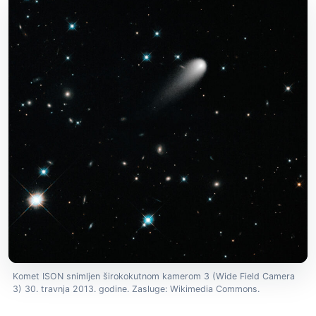
Komet ISON snimljen širokokutnom kamerom 3 (Wide Field Camera
3) 30. travnja 2013. godine. Zasluge: Wikimedia Commons.