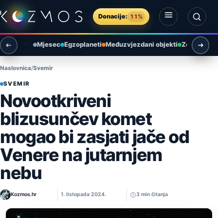
Preskoči na sadržaj
Donacije:
11%
Otvori izbornik
Otvori pretragu
Mjesec
Egzoplaneti
Međuzvjezdani objekti
Zemlja i ok
Naslovnica
Svemir
SVEMIR
Novootkriveni
blizusunčev komet
mogao bi zasjati jače od
Venere na jutarnjem
nebu
Kozmos.hr
1. listopada 2024.
3 min čitanja