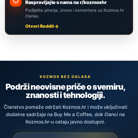
Raspravljajte s nama na r/kozmoshr
Podijelite pitanja, izvore i komentare uz Kozmos.hr
članke.
Otvori Reddit
KOZMOS BEZ OGLASA
Podrži neovisne priče o svemiru,
znanosti i tehnologiji.
Članstvo pomaže održati Kozmos.hr i može uključivati
dodatne sadržaje na Buy Me a Coffee, dok članci na
Kozmos.hr-u ostaju javno dostupni.