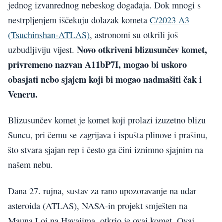
jednog izvanrednog nebeskog događaja. Dok mnogi s
nestrpljenjem iščekuju dolazak kometa
C/2023 A3
(Tsuchinshan-ATLAS)
, astronomi su otkrili još
Novo otkriveni blizusunčev komet,
uzbudljiviju vijest.
privremeno nazvan A11bP7I, mogao bi uskoro
obasjati nebo sjajem koji bi mogao nadmašiti čak i
Veneru.
Blizusunčev komet je komet koji prolazi izuzetno blizu
Suncu, pri čemu se zagrijava i ispušta plinove i prašinu,
što stvara sjajan rep i često ga čini iznimno sjajnim na
našem nebu.
Dana 27. rujna, sustav za rano upozoravanje na udar
asteroida (ATLAS), NASA-in projekt smješten na
Mauna Loi na Havajima, otkrio je ovaj komet. Ovaj