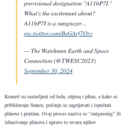
provisional designation "A11bP7I."
What's the excitement about?
A11bP7I is a sungrazer…
pic.twitter.com/BeGArf7Orv
— The Watchmen Earth and Space
Connection (@TWESC2023)
September 30, 2024
Kometi su sastavljeni od leda, stijena i plina, a kako se
približavaju Suncu, počinju se zagrijavati i ispuštati
plinove i prašinu. Ovaj proces naziva se “outgassing” ili
izbacivanje plinova i upravo to stvara njihov