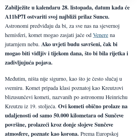
Zabilježite u kalendaru 28. listopada, datum kada će
A11bP7I ostvariti svoj najbliži prilaz Suncu.
Astronomi predviđaju da bi, za sve nas na sjevernoj
hemisferi, komet mogao zasjati jače od
Venere
na
Ako uvjeti budu savršeni, čak bi
jutarnjem nebu.
mogao biti vidljiv i tijekom dana, što bi bila rijetka i
zadivljujuća pojava.
Međutim, ništa nije sigurno, kao što je često slučaj u
svemiru. Komet pripada klasi poznatoj kao Kreutzovi
blizusunčevi kometi, nazvanih po astronomu Heinrichu
Ovi kometi obično prolaze na
Kreutzu iz 19. stoljeća.
udaljenosti od samo 50.000 kilometara od Sunčeve
površine, prolazeći kroz donje slojeve Sunčeve
atmosfere, poznate kao korona.
Prema Europskoj