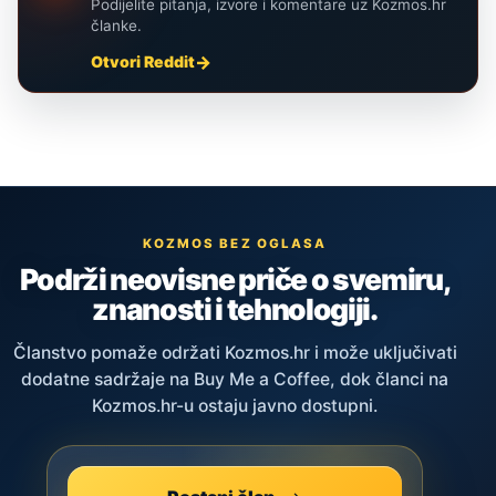
Podijelite pitanja, izvore i komentare uz Kozmos.hr
članke.
Otvori Reddit
KOZMOS BEZ OGLASA
Podrži neovisne priče o svemiru,
znanosti i tehnologiji.
Članstvo pomaže održati Kozmos.hr i može uključivati
dodatne sadržaje na Buy Me a Coffee, dok članci na
Kozmos.hr-u ostaju javno dostupni.