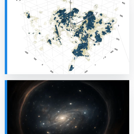
SVEMIR
Prostor oko Sunca nije miran: nova 3D karta
otkrila plin koji stalno mijenja stanje
SVEMIR