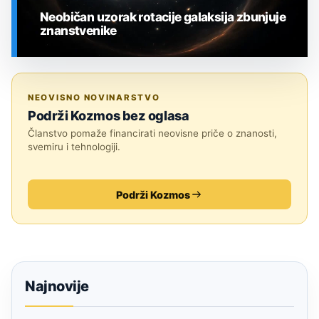
Neobičan uzorak rotacije galaksija zbunjuje
znanstvenike
SVEMIR
NEOVISNO NOVINARSTVO
Podrži Kozmos bez oglasa
Članstvo pomaže financirati neovisne priče o znanosti,
svemiru i tehnologiji.
Podrži Kozmos
Najnovije