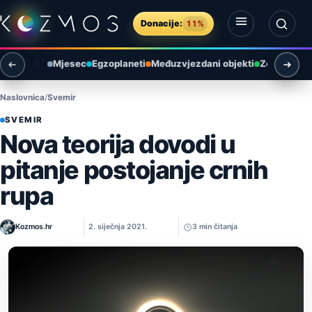
Preskoči na sadržaj
Donacije:
11%
Otvori izbornik
Otvori pretragu
Mjesec
Egzoplaneti
Međuzvjezdani objekti
Zemlja i ok
Naslovnica
Svemir
SVEMIR
Nova teorija dovodi u
pitanje postojanje crnih
rupa
Kozmos.hr
2. siječnja 2021.
3 min čitanja