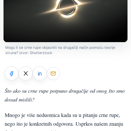
Mogu li se crne rupe objasniti na drugačiji način pomoću teorije
struna? Izvor: Shutterstock
Što ako su crne rupe potpuno drugačije od onog što smo
dosad mislili?
Mnogo je više neduomica kada su u pitanju crne rupe,
nego što je konkretnih odgovora. Usprkos našem znanju