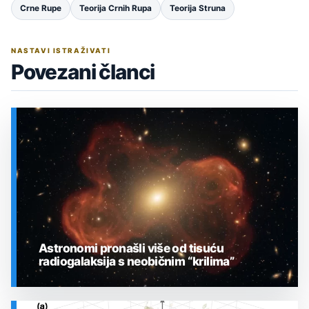
Crne Rupe
Teorija Crnih Rupa
Teorija Struna
NASTAVI ISTRAŽIVATI
Povezani članci
Astronomi pronašli više od tisuću
radiogalaksija s neobičnim “krilima”