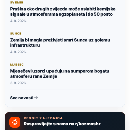
SVEMIR
Prašina oko drugih zvijezda može oslabiti kemijske
signale u atmosferama egzoplaneta i do 50 posto
4. 8. 2026.
SUNCE
Zemlja bi mogla preživjeti smrt Sunca uz golemu
infrastrukturu
4. 8. 2026.
MJESEC
Mjesečevi uzorci upućuju na sumporom bogatu
atmosferu rane Zemlje
3. 8. 2026.
Sve novosti
REDDIT ZAJEDNICA
Raspravljajte s nama na r/kozmoshr