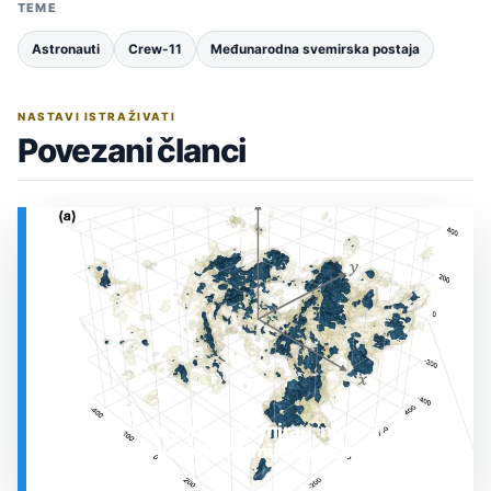
TEME
Astronauti
Crew-11
Međunarodna svemirska postaja
NASTAVI ISTRAŽIVATI
Povezani članci
Prostor oko Sunca nije miran: nova 3D karta
otkrila plin koji stalno mijenja stanje