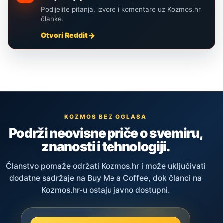
Podijelite pitanja, izvore i komentare uz Kozmos.hr
članke.
Otvori Reddit
KOZMOS BEZ OGLASA
Podrži neovisne priče o svemiru,
znanosti i tehnologiji.
Članstvo pomaže održati Kozmos.hr i može uključivati
dodatne sadržaje na Buy Me a Coffee, dok članci na
Kozmos.hr-u ostaju javno dostupni.