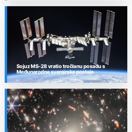
SVEMIR
Sojuz MS-28 vratio tročlanu posadu s
Međunarodne svemirske postaje
SVEMIR