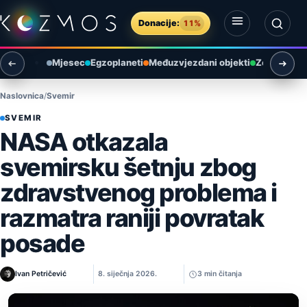
Preskoči na sadržaj
Donacije:
11%
Otvori izbornik
Otvori pretragu
Mjesec
Egzoplaneti
Međuzvjezdani objekti
Zemlja i ok
Naslovnica
Svemir
SVEMIR
NASA otkazala
svemirsku šetnju zbog
zdravstvenog problema i
razmatra raniji povratak
posade
Ivan Petričević
8. siječnja 2026.
3 min čitanja