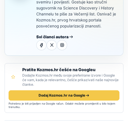
svemiru i povijesti. Gostuje kao stručni
sugovornik na Science Discovery i History
Channelu te piše za Večernji list. Osnivač je
Kozmos.hr, prvog hrvatskog portala
posvećenog popularizaciji znanosti.
Svi članci autora
Pratite Kozmos.hr češće na Googleu
Dodajte Kozmos.hr među svoje preferirane izvore i Google
će vam, kada je relevantno, češće prikazivati naše najnovije
članke.
Dodaj Kozmos.hr na Google
Potrebno je biti prijavljen na Google račun. Odabir možete promijeniti u bilo kojem
trenutku.