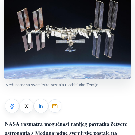
Međunarodna svemirska postaja u orbiti oko Zemlje.
NASA razmatra mogućnost ranijeg povratka četvero
astronauta s Međunarodne svemirske postaje na