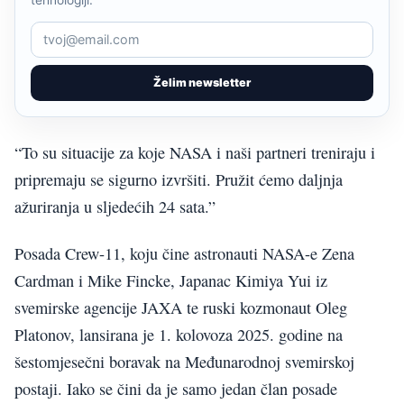
Želim newsletter
“To su situacije za koje NASA i naši partneri treniraju i
pripremaju se sigurno izvršiti. Pružit ćemo daljnja
ažuriranja u sljedećih 24 sata.”
Posada Crew-11, koju čine astronauti NASA-e Zena
Cardman i Mike Fincke, Japanac Kimiya Yui iz
svemirske agencije JAXA te ruski kozmonaut Oleg
Platonov, lansirana je 1. kolovoza 2025. godine na
šestomjesečni boravak na Međunarodnoj svemirskoj
postaji. Iako se čini da je samo jedan član posade