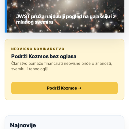
JWST pruža najdublji pogled na galaksiju iz
mladog svemira
SVEMIR
NEOVISNO NOVINARSTVO
Podrži Kozmos bez oglasa
Članstvo pomaže financirati neovisne priče o znanosti,
svemiru i tehnologiji.
Podrži Kozmos
Najnovije