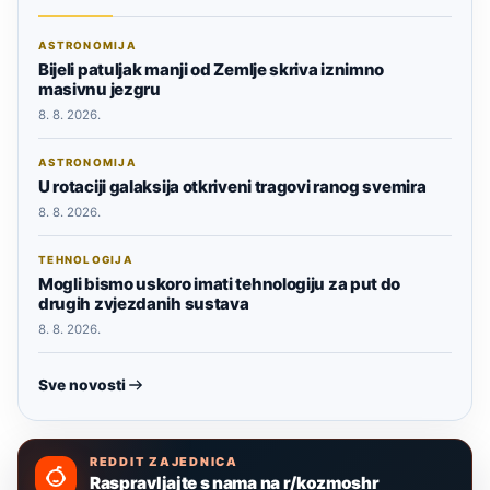
ASTRONOMIJA
Bijeli patuljak manji od Zemlje skriva iznimno
masivnu jezgru
8. 8. 2026.
ASTRONOMIJA
U rotaciji galaksija otkriveni tragovi ranog svemira
8. 8. 2026.
TEHNOLOGIJA
Mogli bismo uskoro imati tehnologiju za put do
drugih zvjezdanih sustava
8. 8. 2026.
Sve novosti
REDDIT ZAJEDNICA
Raspravljajte s nama na r/kozmoshr