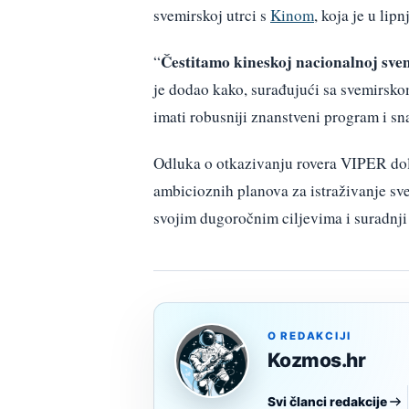
svemirskoj utrci s
Kinom
, koja je u lip
Čestitamo kineskoj nacionalnoj svem
“
je dodao kako, surađujući sa svemirsk
imati robusniji znanstveni program i s
Odluka o otkazivanju rovera VIPER dola
ambicioznih planova za istraživanje sv
svojim dugoročnim ciljevima i suradnji
O REDAKCIJI
Kozmos.hr
Svi članci redakcije