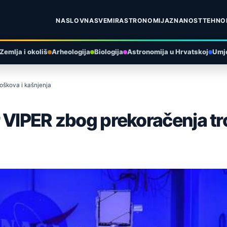
NASLOVNA
SVEMIR
ASTRONOMIJA
ZNANOST
TEHNO
Zemlja i okoliš
Arheologija
Biologija
Astronomija u Hrvatskoj
Umje
oškova i kašnjenja
 VIPER zbog prekoračenja tr