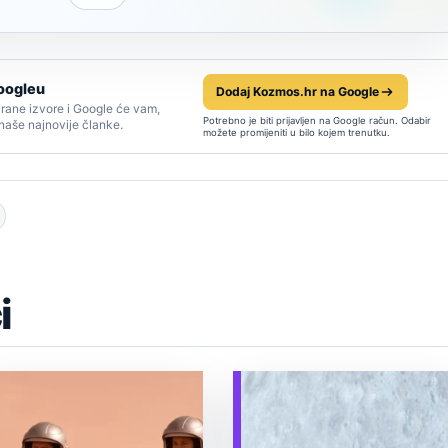
oogleu
Dodaj Kozmos.hr na Google
rane izvore i Google će vam,
Potrebno je biti prijavljen na Google račun. Odabir
 naše najnovije članke.
možete promijeniti u bilo kojem trenutku.
i