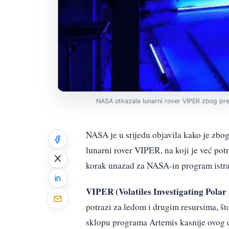
NASA otkazala lunarni rover VIPER zbog pre
NASA je u srijedu objavila kako je zbo
lunarni rover VIPER, na koji je već pot
korak unazad za NASA-in program istra
VIPER (Volatiles Investigating Polar
potrazi za ledom i drugim resursima, št
sklopu programa Artemis kasnije ovog d