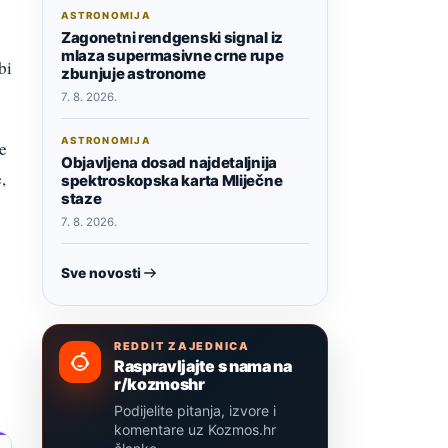
ASTRONOMIJA
Zagonetni rendgenski signal iz
mlaza supermasivne crne rupe
bi
zbunjuje astronome
7. 8. 2026.
ASTRONOMIJA
e
Objavljena dosad najdetaljnija
,
spektroskopska karta Mliječne
staze
7. 8. 2026.
Sve novosti
REDDIT ZAJEDNICA
Raspravljajte s nama na
r/kozmoshr
Podijelite pitanja, izvore i
komentare uz Kozmos.hr