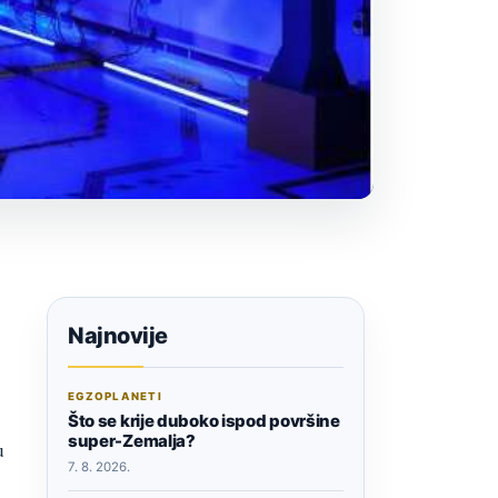
Najnovije
EGZOPLANETI
Što se krije duboko ispod površine
super-Zemalja?
u
7. 8. 2026.