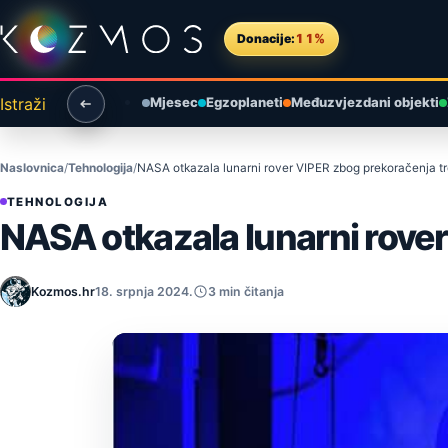
Preskoči na sadržaj
Donacije:
11%
Istraži
Mjesec
Egzoplaneti
Međuzvjezdani objekti
Naslovnica
Tehnologija
NASA otkazala lunarni rover VIPER zbog prekoračenja tr
TEHNOLOGIJA
NASA otkazala lunarni rover
Kozmos.hr
18. srpnja 2024.
3 min čitanja