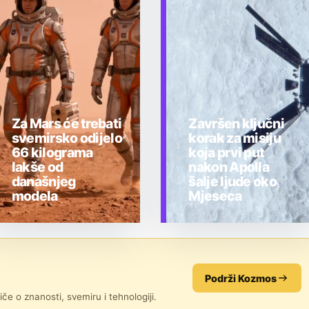
Za Mars će trebati
Završen ključni
svemirsko odijelo
korak za misiju
66 kilograma
koja prvi put
lakše od
nakon Apolla
današnjeg
šalje ljude oko
modela
Mjeseca
TEHNOLOGIJA
TEHNOLOGIJA
Podrži Kozmos
če o znanosti, svemiru i tehnologiji.