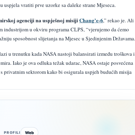
nju uspjela vratiti prve uzorke sa daleke strane Mjeseca.
irskoj agenciji na uspješnoj misiji
Chang’e-6
,” rekao je. Ali
om industrijom u okviru programa CLPS, “vjerujemo da ćemo
nažniju sposobnost slijetanja na Mjesec u Sjedinjenim Državama
zi u trenutku kada NASA nastoji balansirati između troškova i
emira. Iako je ova odluka težak udarac, NASA ostaje posvećena
 s privatnim sektorom kako bi osigurala uspjeh budućih misija
Web
PROFILI