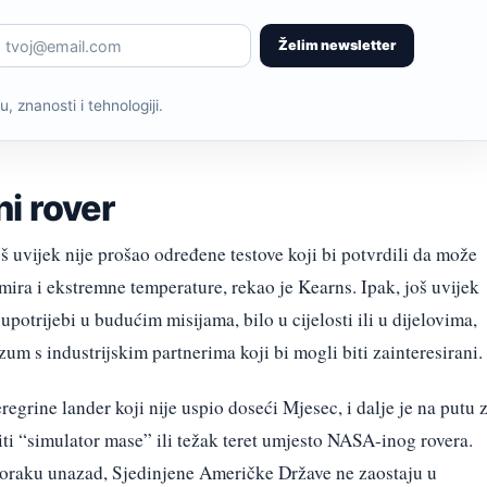
Želim newsletter
, znanosti i tehnologiji.
i rover
oš uvijek nije prošao određene testove koji bi potvrdili da može
mira i ekstremne temperature, rekao je Kearns. Ipak, još uvijek
otrijebi u budućim misijama, bilo u cijelosti ili u dijelovima,
 s industrijskim partnerima koji bi mogli biti zainteresirani.
eregrine lander koji nije uspio doseći Mjesec, i dalje je na putu 
siti “simulator mase” ili težak teret umjesto NASA-inog rovera.
koraku unazad, Sjedinjene Američke Države ne zaostaju u