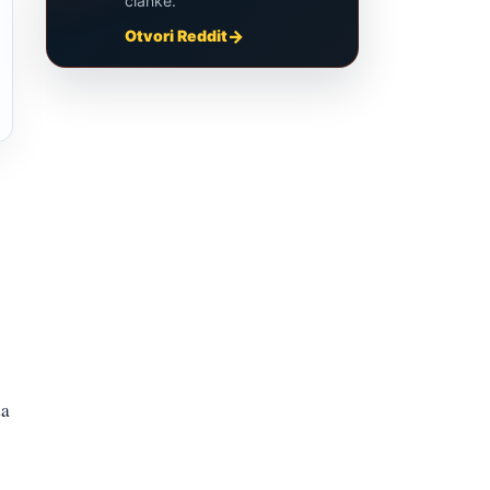
članke.
Otvori Reddit
za