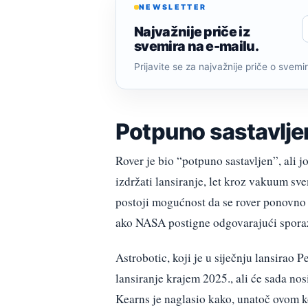
NEWSLETTER
Najvažnije priče iz
svemira na e-mailu.
Prijavite se za najvažnije priče o svemiru
Potpuno sastavljen
Rover je bio “potpuno sastavljen”, ali j
izdržati lansiranje, let kroz vakuum sve
postoji mogućnost da se rover ponovno up
ako NASA postigne odgovarajući sporazum
Astrobotic, koji je u siječnju lansirao P
lansiranje krajem 2025., ali će sada no
Kearns je naglasio kako, unatoč ovom 