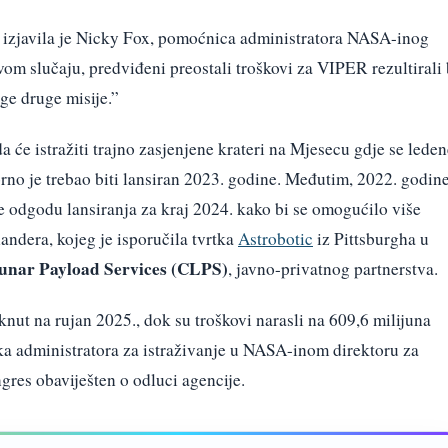
” izjavila je Nicky Fox, pomoćnica administratora NASA-inog
vom slučaju, predviđeni preostali troškovi za VIPER rezultirali 
ge druge misije.”
 će istražiti trajno zasjenjene krateri na Mjesecu gdje se leden
rno je trebao biti lansiran 2023. godine. Međutim, 2022. godine
e odgodu lansiranja za kraj 2024. kako bi se omogućilo više
landera, kojeg je isporučila tvrtka
Astrobotic
iz Pittsburgha u
nar Payload Services (CLPS)
, javno-privatnog partnerstva.
nut na rujan 2025., dok su troškovi narasli na 609,6 milijuna
a administratora za istraživanje u NASA-inom direktoru za
gres obaviješten o odluci agencije.