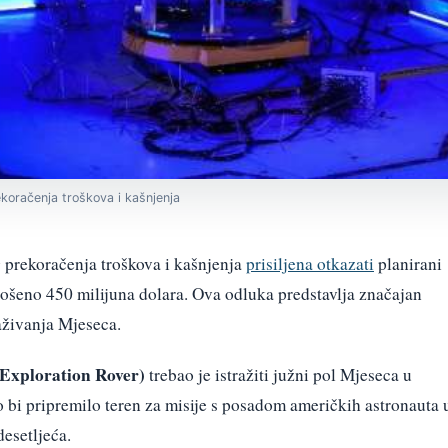
koračenja troškova i kašnjenja
g prekoračenja troškova i kašnjenja
prisiljena otkazati
planirani
rošeno 450 milijuna dolara. Ova odluka predstavlja značajan
živanja Mjeseca.
 Exploration Rover)
trebao je istražiti južni pol Mjeseca u
o bi pripremilo teren za misije s posadom američkih astronauta 
esetljeća.