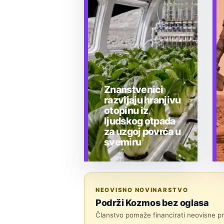
Znanstvenici
razvijaju hranjivu
otopinu iz
ljudskog otpada
za uzgoj povrća u
svemiru
TEHNOLOGIJA
NEOVISNO NOVINARSTVO
Podrži Kozmos bez oglasa
Članstvo pomaže financirati neovisne pri