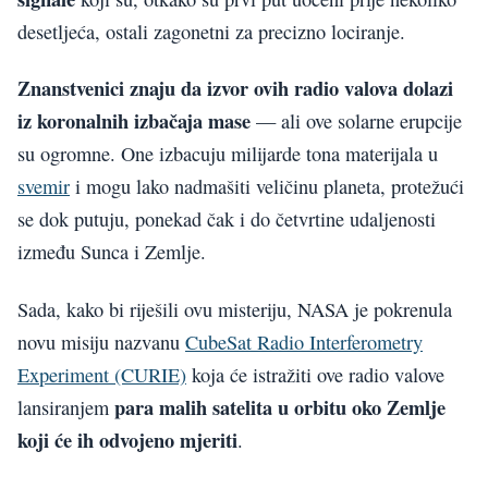
desetljeća, ostali zagonetni za precizno lociranje.
Znanstvenici znaju da izvor ovih radio valova dolazi
iz koronalnih izbačaja mase
— ali ove solarne erupcije
su ogromne. One izbacuju milijarde tona materijala u
svemir
i mogu lako nadmašiti veličinu planeta, protežući
se dok putuju, ponekad čak i do četvrtine udaljenosti
između Sunca i Zemlje.
Sada, kako bi riješili ovu misteriju, NASA je pokrenula
novu misiju nazvanu
CubeSat Radio Interferometry
Experiment (CURIE)
koja će istražiti ove radio valove
para malih satelita u orbitu oko Zemlje
lansiranjem
koji će ih odvojeno mjeriti
.