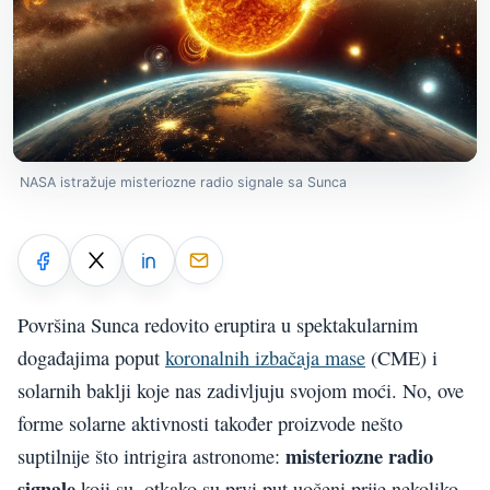
NASA istražuje misteriozne radio signale sa Sunca
Površina Sunca redovito eruptira u spektakularnim
događajima poput
koronalnih izbačaja mase
(CME) i
solarnih baklji koje nas zadivljuju svojom moći. No, ove
forme solarne aktivnosti također proizvode nešto
misteriozne radio
suptilnije što intrigira astronome:
signale
koji su, otkako su prvi put uočeni prije nekoliko