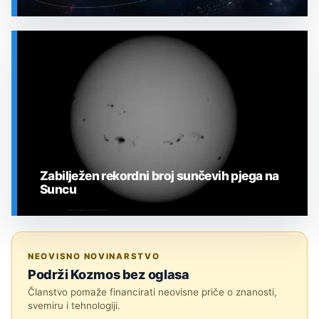
SVEMIR
Zabilježen rekordni broj sunčevih pjega na
Suncu
SVEMIR
NEOVISNO NOVINARSTVO
Podrži Kozmos bez oglasa
Članstvo pomaže financirati neovisne priče o znanosti,
svemiru i tehnologiji.