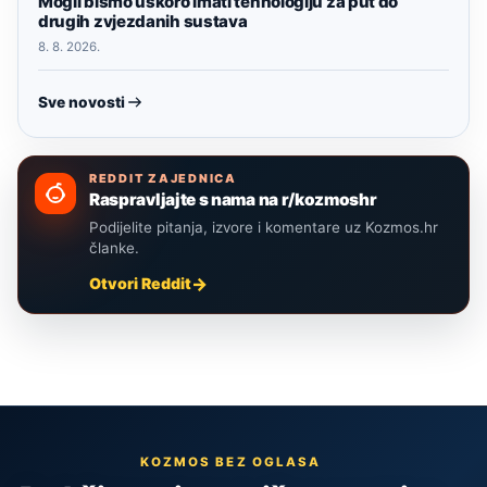
Mogli bismo uskoro imati tehnologiju za put do
drugih zvjezdanih sustava
8. 8. 2026.
Sve novosti
REDDIT ZAJEDNICA
Raspravljajte s nama na r/kozmoshr
Podijelite pitanja, izvore i komentare uz Kozmos.hr
članke.
Otvori Reddit
KOZMOS BEZ OGLASA