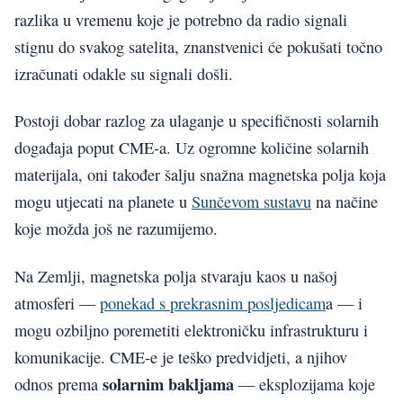
razlika u vremenu koje je potrebno da radio signali
stignu do svakog satelita, znanstvenici će pokušati točno
izračunati odakle su signali došli.
Postoji dobar razlog za ulaganje u specifičnosti solarnih
događaja poput CME-a. Uz ogromne količine solarnih
materijala, oni također šalju snažna magnetska polja koja
mogu utjecati na planete u
Sunčevom sustavu
na načine
koje možda još ne razumijemo.
Na Zemlji, magnetska polja stvaraju kaos u našoj
atmosferi —
ponekad s prekrasnim posljedicam
a — i
mogu ozbiljno poremetiti elektroničku infrastrukturu i
komunikacije. CME-e je teško predvidjeti, a njihov
solarnim bakljama
odnos prema
— eksplozijama koje