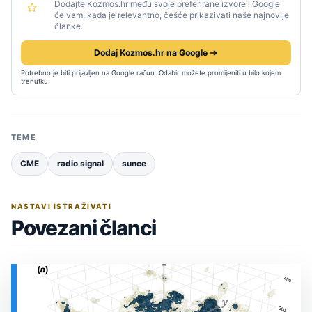
Dodajte Kozmos.hr među svoje preferirane izvore i Google
će vam, kada je relevantno, češće prikazivati naše najnovije
članke.
Dodaj Kozmos.hr na Google
Potrebno je biti prijavljen na Google račun. Odabir možete promijeniti u bilo kojem
trenutku.
TEME
CME
radio signal
sunce
NASTAVI ISTRAŽIVATI
Povezani članci