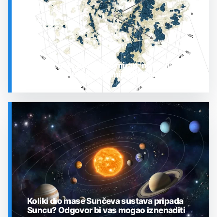
Prostor oko Sunca nije miran: nova 3D karta
otkrila plin koji stalno mijenja stanje
SVEMIR
Koliki dio mase Sunčeva sustava pripada
Suncu? Odgovor bi vas mogao iznenaditi