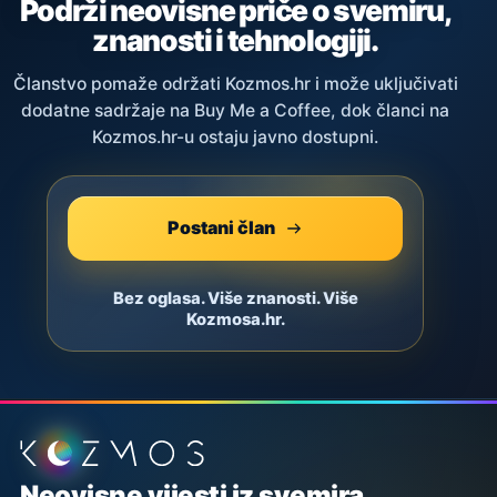
Podrži neovisne priče o svemiru,
znanosti i tehnologiji.
Članstvo pomaže održati Kozmos.hr i može uključivati
dodatne sadržaje na Buy Me a Coffee, dok članci na
Kozmos.hr-u ostaju javno dostupni.
Postani član
Bez oglasa. Više znanosti. Više
Kozmosa.hr.
Podnožje stranice
Neovisne vijesti iz svemira,