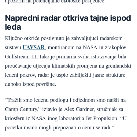
upozorili na potencijalne ekološke posljedice.
Napredni radar otkriva tajne ispod
leda
Ključno otkriće postignuto je zahvaljujući radarskom
UAVSAR
sustavu
, montiranom na NASA-in zrakoplov
Gulfstream III. Iako je primarna svrha istraživanja bila
proučavanje utjecaja klimatskih promjena na grenlandski
ledeni pokrov, radar je uspio zabilježiti jasne strukture
duboko ispod površine.
“Tražili smo ledenu podlogu i odjednom smo naišli na
Camp Century,” izjavio je Alex Gardner, stručnjak za
kriosferu iz NASA-inog laboratorija Jet Propulsion. “U
početku nismo mogli prepoznati o čemu se radi.”