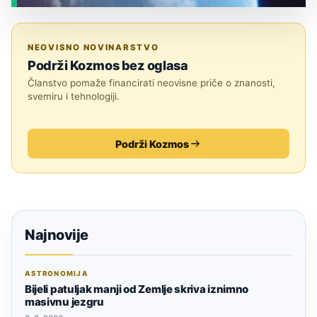
JESTE LI ZNALI?
NEOVISNO NOVINARSTVO
Podrži Kozmos bez oglasa
Članstvo pomaže financirati neovisne priče o znanosti,
svemiru i tehnologiji.
Podrži Kozmos
Najnovije
ASTRONOMIJA
Bijeli patuljak manji od Zemlje skriva iznimno
masivnu jezgru