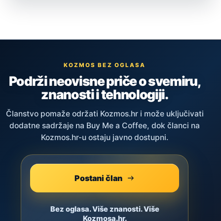
KOZMOS BEZ OGLASA
Podrži neovisne priče o svemiru,
znanosti i tehnologiji.
Članstvo pomaže održati Kozmos.hr i može uključivati
dodatne sadržaje na Buy Me a Coffee, dok članci na
Kozmos.hr-u ostaju javno dostupni.
Postani član
Bez oglasa. Više znanosti. Više
Kozmosa.hr.