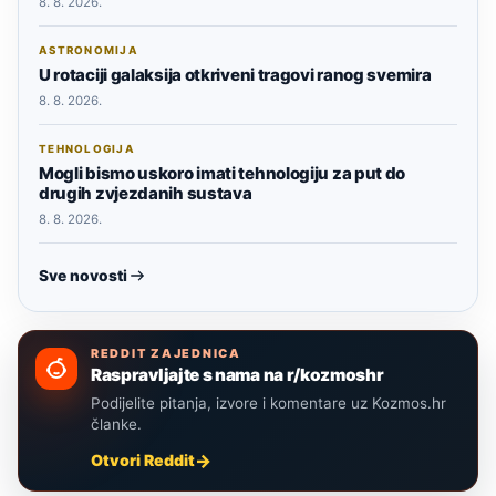
8. 8. 2026.
ASTRONOMIJA
U rotaciji galaksija otkriveni tragovi ranog svemira
8. 8. 2026.
TEHNOLOGIJA
Mogli bismo uskoro imati tehnologiju za put do
drugih zvjezdanih sustava
8. 8. 2026.
Sve novosti
REDDIT ZAJEDNICA
Raspravljajte s nama na r/kozmoshr
Podijelite pitanja, izvore i komentare uz Kozmos.hr
članke.
Otvori Reddit