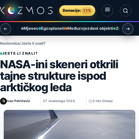
Preskoči na sadržaj
Donacije:
11%
Otvori izbornik
Otvori pretragu
Mjesec
Egzoplaneti
Međuzvjezdani objekti
Zemlja i ok
Naslovnica
Jeste li znali?
JESTE LI ZNALI?
NASA-ini skeneri otkrili
tajne strukture ispod
arktičkog leda
Ivan Petričević
27. studenoga 2024.
3 min čitanja