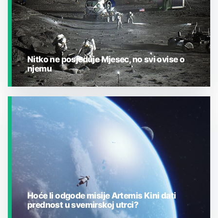
Nitko ne posjeduje Mjesec, no svi ovise o
njemu
JESTE LI ZNALI?
Hoće li odgode misije Artemis Kini dati
prednost u svemirskoj utrci?