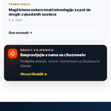
TEHNOLOGIJA
Mogli bismo uskoro imati tehnologiju za put do
drugih zvjezdanih sustava
8. 8. 2026.
Sve novosti
REDDIT ZAJEDNICA
Raspravljajte s nama na r/kozmoshr
Podijelite pitanja, izvore i komentare uz Kozmos.hr
članke.
Otvori Reddit