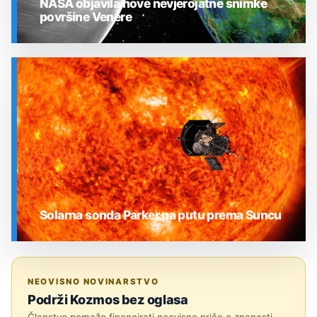
NASA objavila nove nevjerojatne snimke
površine Venere
SVEMIR
Solarna sonda Parker na putu prema Suncu
SVEMIR
NEOVISNO NOVINARSTVO
Podrži Kozmos bez oglasa
Članstvo pomaže financirati neovisne priče o znanosti,