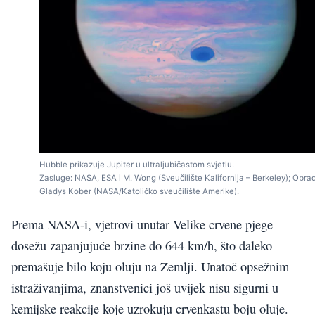
Hubble prikazuje Jupiter u ultraljubičastom svjetlu.
Zasluge: NASA, ESA i M. Wong (Sveučilište Kalifornija – Berkeley); Obra
Gladys Kober (NASA/Katoličko sveučilište Amerike).
Prema NASA-i, vjetrovi unutar Velike crvene pjege
dosežu zapanjujuće brzine do 644 km/h, što daleko
premašuje bilo koju oluju na Zemlji. Unatoč opsežnim
istraživanjima, znanstvenici još uvijek nisu sigurni u
kemijske reakcije koje uzrokuju crvenkastu boju oluje.