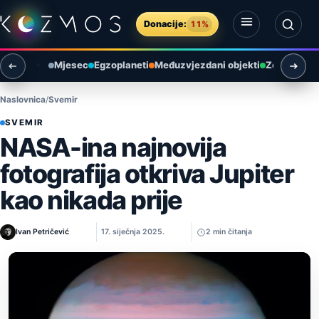
Preskoči na sadržaj
Donacije:
11%
Otvori izbornik
Otvori pretragu
Mjesec
Egzoplaneti
Međuzvjezdani objekti
Zemlja i ok
Naslovnica
Svemir
SVEMIR
NASA-ina najnovija
fotografija otkriva Jupiter
kao nikada prije
Ivan Petričević
17. siječnja 2025.
2 min čitanja