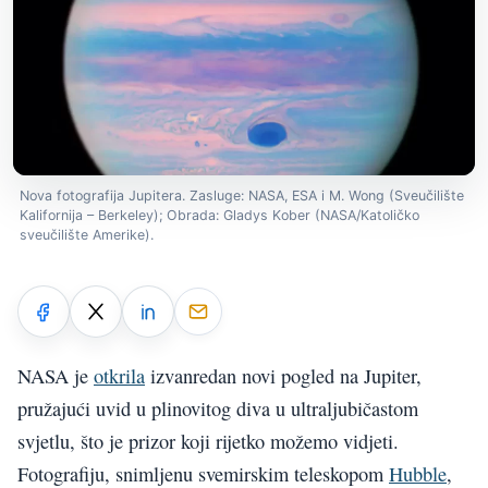
Nova fotografija Jupitera. Zasluge: NASA, ESA i M. Wong (Sveučilište
Kalifornija – Berkeley); Obrada: Gladys Kober (NASA/Katoličko
sveučilište Amerike).
NASA je
otkrila
izvanredan novi pogled na Jupiter,
pružajući uvid u plinovitog diva u ultraljubičastom
svjetlu, što je prizor koji rijetko možemo vidjeti.
Fotografiju, snimljenu svemirskim teleskopom
Hubble
,