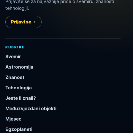
Prijavite se za najvažnije priče o svemiru, znanosti i
tehnologiji.
Prijavi se
RUBRIKE
Svemir
Astronomija
Znanost
Tehnologija
Jeste li znali?
Međuzvjezdani objekti
Mjesec
Egzoplaneti