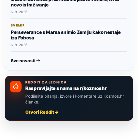
novo istraživanje
6. 8. 2026.
SVEMIR
Perseverance s Marsa snimio Zemlju kako nestaje
iza Fobosa
6. 8. 2026.
Sve novosti
REDDIT ZAJEDNICA
Raspravljajte s nama na r/kozmoshr
Podijelite pitanja, izvore i komentare uz Kozmos.hr
članke.
Otvori Reddit