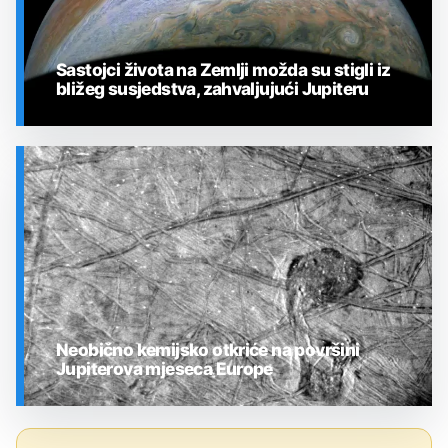
Sastojci života na Zemlji možda su stigli iz
bližeg susjedstva, zahvaljujući Jupiteru
SVEMIR
Neobično kemijsko otkriće na površini
Jupiterova mjeseca Europe