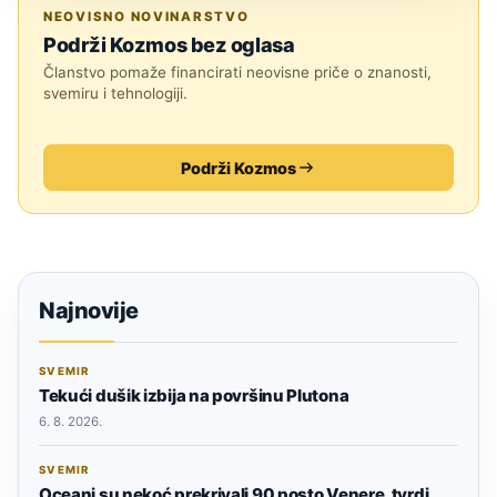
SVEMIR
NEOVISNO NOVINARSTVO
Podrži Kozmos bez oglasa
Članstvo pomaže financirati neovisne priče o znanosti,
svemiru i tehnologiji.
Podrži Kozmos
Najnovije
SVEMIR
Tekući dušik izbija na površinu Plutona
6. 8. 2026.
SVEMIR
Oceani su nekoć prekrivali 90 posto Venere, tvrdi