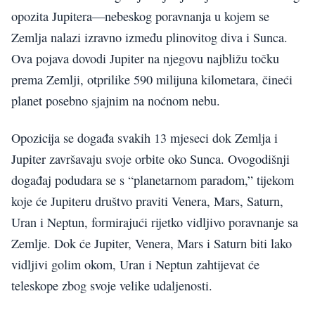
opozita Jupitera—nebeskog poravnanja u kojem se
Zemlja nalazi izravno između plinovitog diva i Sunca.
Ova pojava dovodi Jupiter na njegovu najbližu točku
prema Zemlji, otprilike 590 milijuna kilometara, čineći
planet posebno sjajnim na noćnom nebu.
Opozicija se događa svakih 13 mjeseci dok Zemlja i
Jupiter završavaju svoje orbite oko Sunca. Ovogodišnji
događaj podudara se s “planetarnom paradom,” tijekom
koje će Jupiteru društvo praviti Venera, Mars, Saturn,
Uran i Neptun, formirajući rijetko vidljivo poravnanje sa
Zemlje. Dok će Jupiter, Venera, Mars i Saturn biti lako
vidljivi golim okom, Uran i Neptun zahtijevat će
teleskope zbog svoje velike udaljenosti.