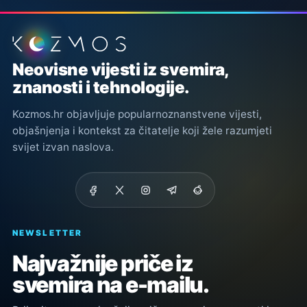
Podnožje stranice
Neovisne vijesti iz svemira,
znanosti i tehnologije.
Kozmos.hr objavljuje popularnoznanstvene vijesti,
objašnjenja i kontekst za čitatelje koji žele razumjeti
svijet izvan naslova.
NEWSLETTER
Najvažnije priče iz
svemira na e-mailu.