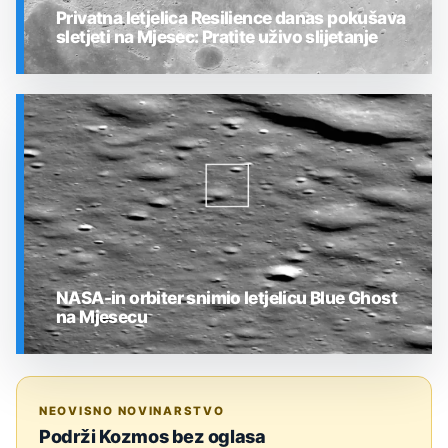
Privatna letjelica Resilience danas pokušava
sletjeti na Mjesec: Pratite uživo slijetanje
SVEMIR
NASA-in orbiter snimio letjelicu Blue Ghost
na Mjesecu
SVEMIR
NEOVISNO NOVINARSTVO
Podrži Kozmos bez oglasa