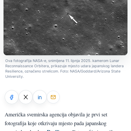
Ova fotografija NASA-e, snimljena 11. lipnja 2025. kamerom Lunar
Reconnaissance Orbitera, prikazuje mjesto udara japanskog landera
Resilience, označeno strelicom. Foto: NASA/Goddard/Arizona State
University.
Američka svemirska agencija objavila je prvi set
fotografija koje otkrivaju mjesto pada japanskog