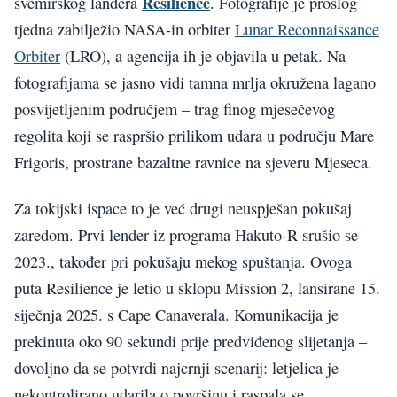
Resilience
svemirskog landera
. Fotografije je prošlog
tjedna zabilježio NASA-in orbiter
Lunar Reconnaissance
Orbiter
(LRO), a agencija ih je objavila u petak. Na
fotografijama se jasno vidi tamna mrlja okružena lagano
posvijetljenim područjem – trag finog mjesečevog
regolita koji se raspršio prilikom udara u području Mare
Frigoris, prostrane bazaltne ravnice na sjeveru Mjeseca.
Za tokijski ispace to je već drugi neuspješan pokušaj
zaredom. Prvi lender iz programa Hakuto-R srušio se
2023., također pri pokušaju mekog spuštanja. Ovoga
puta Resilience je letio u sklopu Mission 2, lansirane 15.
siječnja 2025. s Cape Canaverala. Komunikacija je
prekinuta oko 90 sekundi prije predviđenog slijetanja –
dovoljno da se potvrdi najcrnji scenarij: letjelica je
nekontrolirano udarila o površinu i raspala se.