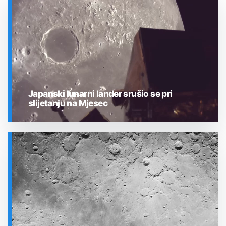
Japanski lunarni lander srušio se pri
slijetanju na Mjesec
SVEMIR