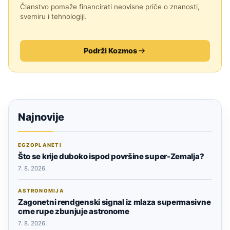
Članstvo pomaže financirati neovisne priče o znanosti,
svemiru i tehnologiji.
Podrži Kozmos
Najnovije
EGZOPLANETI
Što se krije duboko ispod površine super-Zemalja?
7. 8. 2026.
ASTRONOMIJA
Zagonetni rendgenski signal iz mlaza supermasivne
crne rupe zbunjuje astronome
7. 8. 2026.