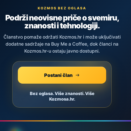
KOZMOS BEZ OGLASA
Podrži neovisne priče o svemiru,
znanosti i tehnologiji.
Članstvo pomaže održati Kozmos.hr i može uključivati
dodatne sadržaje na Buy Me a Coffee, dok članci na
Kozmos.hr-u ostaju javno dostupni.
Postani član
Bez oglasa. Više znanosti. Više
Kozmosa.hr.