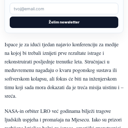
Želim newsletter
Ispace je za idući tjedan najavio konferenciju za medije
na kojoj bi trebali iznijeti prve rezultate istrage i
rekonstruirati posljednje trenutke leta. Stručnjaci u
međuvremenu nagađaju o kvaru pogonskog sustava ili
softverskom kolapsu, ali fokus će biti na inženjerskom
timu koji sada mora dokazati da je treća misija uistinu i –
sreća.
NASA-in orbiter LRO već godinama bilježi tragove
ljudskih uspjeha i promašaja na Mjesecu. Iako su prizori
razbijene letjelice bolni za ispace, američki znanstvenici