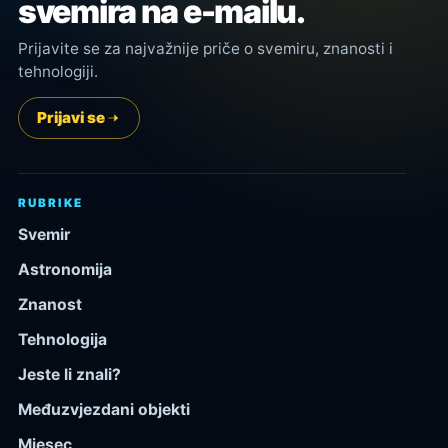
svemira na e-mailu.
Prijavite se za najvažnije priče o svemiru, znanosti i
tehnologiji.
Prijavi se
RUBRIKE
Svemir
Astronomija
Znanost
Tehnologija
Jeste li znali?
Međuzvjezdani objekti
Mjesec