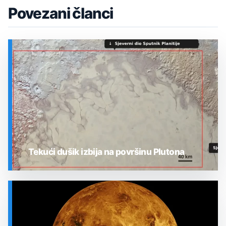
Povezani članci
Tekući dušik izbija na površinu Plutona
SVEMIR