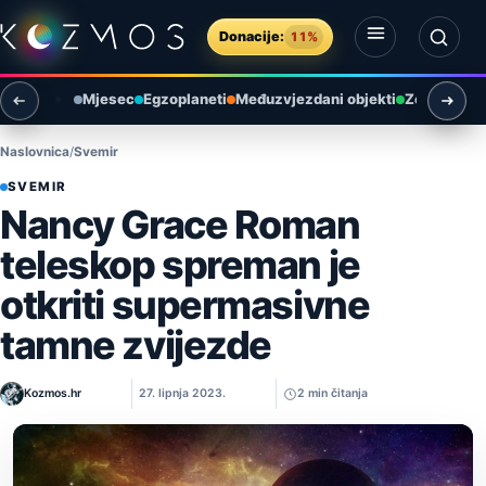
Preskoči na sadržaj
Donacije:
11%
Otvori izbornik
Otvori pretragu
Mjesec
Egzoplaneti
Međuzvjezdani objekti
Zemlja i ok
Naslovnica
Svemir
SVEMIR
Nancy Grace Roman
teleskop spreman je
otkriti supermasivne
tamne zvijezde
Kozmos.hr
27. lipnja 2023.
2 min čitanja