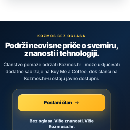
KOZMOS BEZ OGLASA
Podrži neovisne priče o svemiru,
znanosti i tehnologiji.
Članstvo pomaže održati Kozmos.hr i može uključivati
dodatne sadržaje na Buy Me a Coffee, dok članci na
Kozmos.hr-u ostaju javno dostupni.
Postani član
Bez oglasa. Više znanosti. Više
Kozmosa.hr.