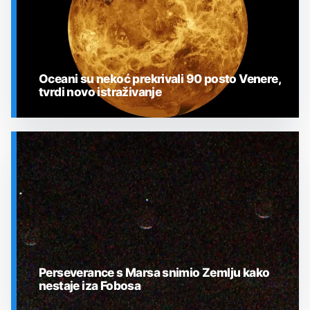
Oceani su nekoć prekrivali 90 posto Venere,
tvrdi novo istraživanje
SVEMIR
Perseverance s Marsa snimio Zemlju kako
nestaje iza Fobosa