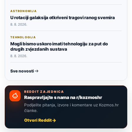
ASTRONOMIJA
U rotaciji galaksija otkriveni tragovi ranog svemira
8. 8. 2026.
TEHNOLOGIJA
Mogli bismo uskoro imati tehnologiju za put do
drugih zvjezdanih sustava
8. 8. 2026.
Sve novosti
REDDIT ZAJEDNICA
Raspravljajte s nama na r/kozmoshr
Podijelite pitanja, izvore i komentare uz Kozmos.hr
članke.
Otvori Reddit