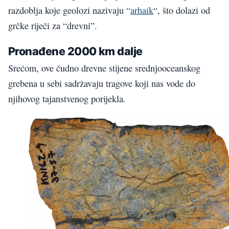
razdoblja koje geolozi nazivaju “
arhaik
“, što dolazi od
grčke riječi za “drevni”.
Pronađene 2000 km dalje
Srećom, ove čudno drevne stijene srednjooceanskog
grebena u sebi sadržavaju tragove koji nas vode do
njihovog tajanstvenog porijekla.