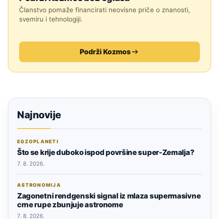
Članstvo pomaže financirati neovisne priče o znanosti,
svemiru i tehnologiji.
Podrži Kozmos
Najnovije
EGZOPLANETI
Što se krije duboko ispod površine super-Zemalja?
7. 8. 2026.
ASTRONOMIJA
Zagonetni rendgenski signal iz mlaza supermasivne
crne rupe zbunjuje astronome
7. 8. 2026.