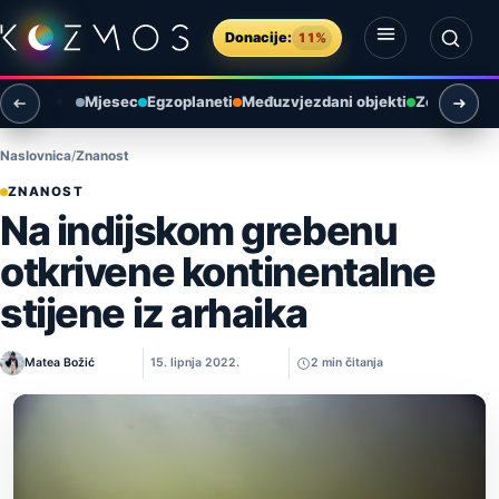
Preskoči na sadržaj
Donacije:
11%
Otvori izbornik
Otvori pretragu
Mjesec
Egzoplaneti
Međuzvjezdani objekti
Zemlja i ok
Naslovnica
Znanost
ZNANOST
Na indijskom grebenu
otkrivene kontinentalne
stijene iz arhaika
Matea Božić
15. lipnja 2022.
2 min čitanja