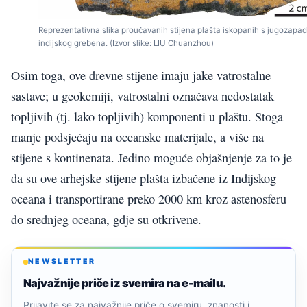
Reprezentativna slika proučavanih stijena plašta iskopanih s jugozapa
indijskog grebena. (Izvor slike: LIU Chuanzhou)
Osim toga, ove drevne stijene imaju jake vatrostalne
sastave; u geokemiji, vatrostalni označava nedostatak
topljivih (tj. lako topljivih) komponenti u plaštu. Stoga
manje podsjećaju na oceanske materijale, a više na
stijene s kontinenata. Jedino moguće objašnjenje za to je
da su ove arhejske stijene plašta izbačene iz Indijskog
oceana i transportirane preko 2000 km kroz astenosferu
do srednjeg oceana, gdje su otkrivene.
NEWSLETTER
Najvažnije priče iz svemira na e-mailu.
Prijavite se za najvažnije priče o svemiru, znanosti i