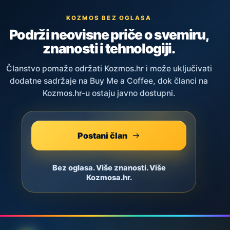
KOZMOS BEZ OGLASA
Podrži neovisne priče o svemiru,
znanosti i tehnologiji.
Članstvo pomaže održati Kozmos.hr i može uključivati
dodatne sadržaje na Buy Me a Coffee, dok članci na
Kozmos.hr-u ostaju javno dostupni.
Postani član
Bez oglasa. Više znanosti. Više
Kozmosa.hr.