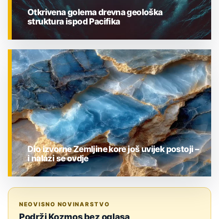
Otkrivena golema drevna geološka
struktura ispod Pacifika
ZNANOST
Dio izvorne Zemljine kore još uvijek postoji –
i nalazi se ovdje
ZNANOST
NEOVISNO NOVINARSTVO
Podrži Kozmos bez oglasa