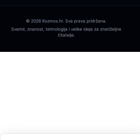
© 2026 Kozmos.hr. Sva prava pridržana.
Svemir, znanost, tehnologija i velike ideje za znatiželjne
čitatelje.