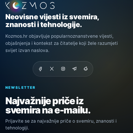
Podnožje stranice
Neovisne vijesti iz svemira,
znanosti i tehnologije.
Kozmos.hr objavljuje popularnoznanstvene vijesti,
objašnjenja i kontekst za čitatelje koji žele razumjeti
svijet izvan naslova.
NEWSLETTER
Najvažnije priče iz
svemira na e-mailu.
Prijavite se za najvažnije priče o svemiru, znanosti i
tehnologiji.