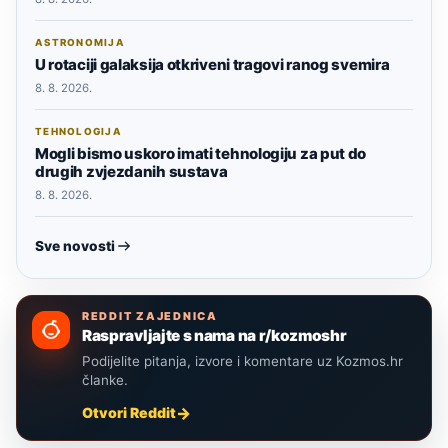
ASTRONOMIJA
U rotaciji galaksija otkriveni tragovi ranog svemira
8. 8. 2026.
TEHNOLOGIJA
Mogli bismo uskoro imati tehnologiju za put do
drugih zvjezdanih sustava
8. 8. 2026.
Sve novosti
REDDIT ZAJEDNICA
Raspravljajte s nama na r/kozmoshr
Podijelite pitanja, izvore i komentare uz Kozmos.hr
članke.
Otvori Reddit