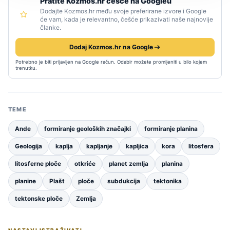
Pratite Kozmos.hr češće na Googleu
Dodajte Kozmos.hr među svoje preferirane izvore i Google
će vam, kada je relevantno, češće prikazivati naše najnovije
članke.
Dodaj Kozmos.hr na Google
Potrebno je biti prijavljen na Google račun. Odabir možete promijeniti u bilo kojem
trenutku.
TEME
Ande
formiranje geoloških značajki
formiranje planina
Geologija
kaplja
kapljanje
kapljica
kora
litosfera
litosferne ploče
otkriće
planet zemlja
planina
planine
Plašt
ploče
subdukcija
tektonika
tektonske ploče
Zemlja