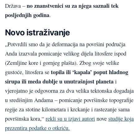
no znanstvenici su za njega saznali tek
Država –
posljednjih godina
.
Novo istraživanje
„Potvrdili smo da je deformacija na površini područja
Anda izazvala pomicanje velikog dijela litosfere ispod
(Zemljine kore i gornjeg plašta). Zbog svoje velike
topila ili ‘kapala’ poput hladnog
gustoće, litosfera se
sirupa ili meda dublje u unutrašnjost planeta
i
vjerojatno je odgovorna za dva velika tektonska događaja
u središnjim Andama – pomicanje površinske topografije
regije za stotine kilometara i krckanje i rastezanje sama
površinska kora,“
rekli su u izjavi autori
nove
studije koja
prezentira podatke o otkriću.