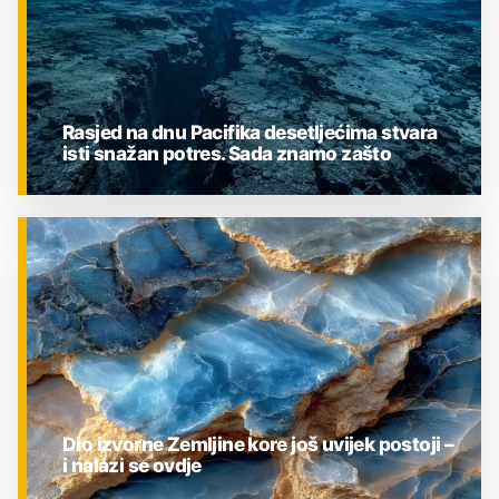
Rasjed na dnu Pacifika desetljećima stvara
isti snažan potres. Sada znamo zašto
ZNANOST
Dio izvorne Zemljine kore još uvijek postoji –
i nalazi se ovdje