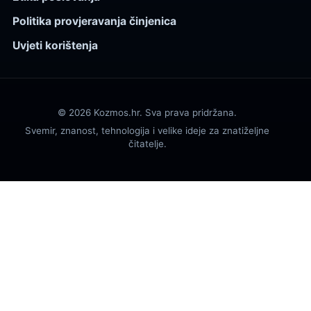
Politika provjeravanja činjenica
Uvjeti korištenja
© 2026 Kozmos.hr. Sva prava pridržana.
Svemir, znanost, tehnologija i velike ideje za znatiželjne
čitatelje.