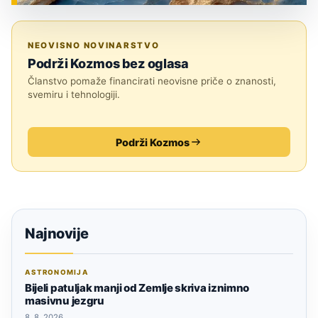
ZNANOST
NEOVISNO NOVINARSTVO
Podrži Kozmos bez oglasa
Članstvo pomaže financirati neovisne priče o znanosti,
svemiru i tehnologiji.
Podrži Kozmos
Najnovije
ASTRONOMIJA
Bijeli patuljak manji od Zemlje skriva iznimno
masivnu jezgru
8. 8. 2026.