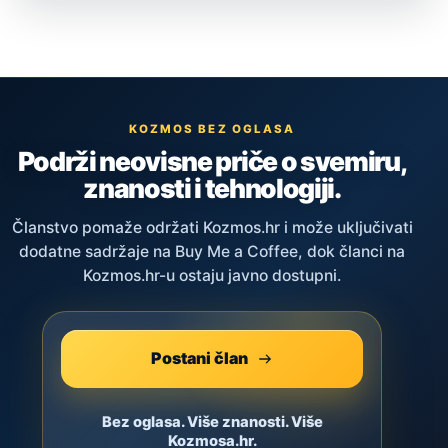
KOZMOS BEZ OGLASA
Podrži neovisne priče o svemiru,
znanosti i tehnologiji.
Članstvo pomaže održati Kozmos.hr i može uključivati
dodatne sadržaje na Buy Me a Coffee, dok članci na
Kozmos.hr-u ostaju javno dostupni.
Postani član
Bez oglasa. Više znanosti. Više
Kozmosa.hr.