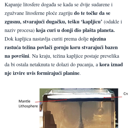
Kapanje litosfere događa se kada se dvije sudarene i
do te točke da se
zgužvane litosferne ploče zagriju
zgusnu, stvarajući dugačku, tešku ‘kapljicu’
(odakle i
koja curi u donji dio plašta planeta.
naziv procesa)
njezina
Dok kapljica nastavlja curiti prema dolje
rastuća težina povlači gornju koru stvarajući bazen
na površini
. Na kraju, težina kapljice postaje prevelika
kora iznad
da bi ostala netaknuta te dolazi do pucanja, a
nje izvire uvis
formirajući planine
.