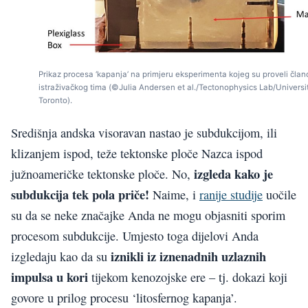
Prikaz procesa ‘kapanja’ na primjeru eksperimenta kojeg su proveli član
istraživačkog tima (©Julia Andersen et al./Tectonophysics Lab/Universit
Toronto).
Središnja andska visoravan nastao je subdukcijom, ili
klizanjem ispod, teže tektonske ploče Nazca ispod
izgleda kako je
južnoameričke tektonske ploče. No,
subdukcija tek pola priče!
Naime, i
ranije studije
uočile
su da se neke značajke Anda ne mogu objasniti sporim
procesom subdukcije. Umjesto toga dijelovi Anda
iznikli iz iznenadnih uzlaznih
izgledaju kao da su
impulsa u kori
tijekom kenozojske ere – tj. dokazi koji
govore u prilog procesu ‘litosfernog kapanja’.