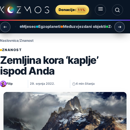
Preskoči na sadržaj
Donacije:
11%
Otvori izbornik
Otvori pretragu
Mjesec
Egzoplaneti
Međuzvjezdani objekti
Zemlja i ok
Naslovnica
Znanost
ZNANOST
Zemljina kora ‘kaplje’
ispod Anda
Filip
29. srpnja 2022.
4 min čitanja