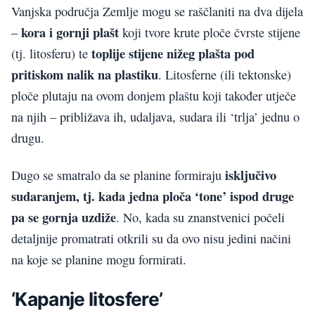
Vanjska područja Zemlje mogu se raščlaniti na dva dijela
kora i gornji plašt
–
koji tvore krute ploče čvrste stijene
toplije stijene nižeg plašta pod
(tj. litosferu) te
pritiskom nalik na plastiku
. Litosferne (ili tektonske)
ploče plutaju na ovom donjem plaštu koji također utječe
na njih – približava ih, udaljava, sudara ili ‘trlja’ jednu o
drugu.
isključivo
Dugo se smatralo da se planine formiraju
sudaranjem, tj. kada jedna ploča ‘tone’ ispod druge
pa se gornja uzdiže
. No, kada su znanstvenici počeli
detaljnije promatrati otkrili su da ovo nisu jedini načini
na koje se planine mogu formirati.
‘Kapanje litosfere’