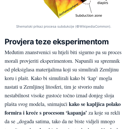
Shematski prikaz procesa subdukcije (©WikipediaCommon).
Provjera teze eksperimentom
Međutim znanstvenici su htjeli biti sigurno pa su proces
morali provjeriti eksperimentom. Napunili su spremnik
od pleksiglasa materijalima koji su simulirali Zemljinu
koru i plašt. Kako bi simulirali kako bi ‘kap’ mogla
nastati u Zemljinoj litosferi, tim je stvorio malu
nestabilnost visoke gustoće točno iznad donjeg sloja
kako se kapljica polako
plašta svog modela, snimajući
formira i kreće s procesom ‘kapanja’
za koje su rekli
da se „događa satima, tako da ne biste vidjeli mnogo