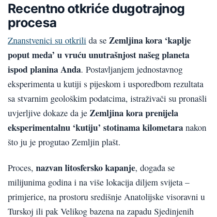
Recentno otkriće dugotrajnog
procesa
Zemljina kora ‘kaplje
Znanstvenici su otkrili
da se
poput meda’ u vruću unutrašnjost našeg planeta
ispod planina Anda
. Postavljanjem jednostavnog
eksperimenta u kutiji s pijeskom i usporedbom rezultata
sa stvarnim geološkim podatcima, istraživači su pronašli
Zemljina kora prenijela
uvjerljive dokaze da je
eksperimentalnu ‘kutiju’ stotinama kilometara
nakon
što ju je progutao Zemljin plašt.
nazvan litosfersko kapanje
Proces,
, događa se
milijunima godina i na više lokacija diljem svijeta –
primjerice, na prostoru središnje Anatolijske visoravni u
Turskoj ili pak Velikog bazena na zapadu Sjedinjenih