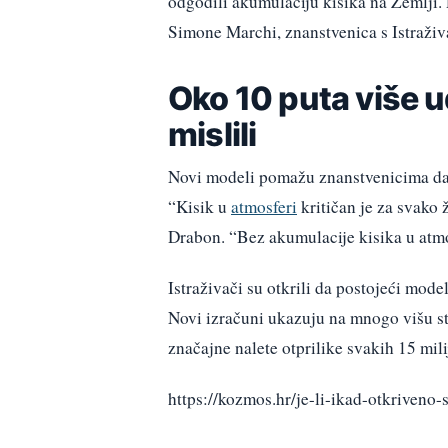
odgodili akumulaciju kisika na Zemlji. 
Simone Marchi, znanstvenica s Istraživ
Oko 10 puta više 
mislili
Novi modeli pomažu znanstvenicima da b
“Kisik u
atmosferi
kritičan je za svako ž
Drabon. “Bez akumulacije kisika u atmo
Istraživači su otkrili da postojeći mod
Novi izračuni ukazuju na mnogo višu s
značajne nalete otprilike svakih 15 mil
https://kozmos.hr/je-li-ikad-otkriveno-