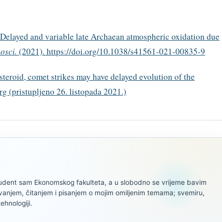
Delayed and variable late Archaean atmospheric oxidation due
osci.
(2021). https://doi.org/10.1038/s41561-021-00835-9
teroid, comet strikes may have delayed evolution of the
g (pristupljeno 26. listopada 2021.)
tudent sam Ekonomskog fakulteta, a u slobodno se vrijeme bavim
ivanjem, čitanjem i pisanjem o mojim omiljenim temama; svemiru,
tehnologiji.