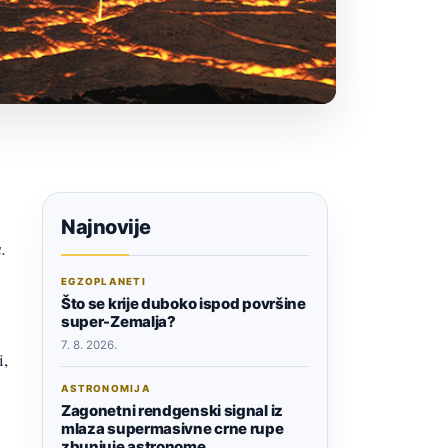
Najnovije
.
EGZOPLANETI
Što se krije duboko ispod površine
super-Zemalja?
7. 8. 2026.
i,
ASTRONOMIJA
Zagonetni rendgenski signal iz
mlaza supermasivne crne rupe
zbunjuje astronome