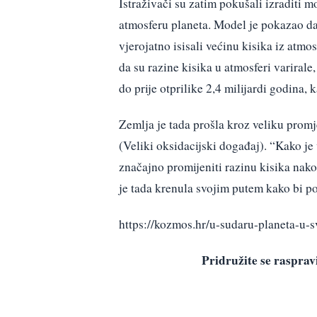
Istraživači su zatim pokušali izraditi m
atmosferu planeta. Model je pokazao da
vjerojatno isisali većinu kisika iz atm
da su razine kisika u atmosferi varirale,
do prije otprilike 2,4 milijardi godina, 
Zemlja je tada prošla kroz veliku promj
(Veliki oksidacijski događaj). “Kako je 
značajno promijeniti razinu kisika nako
je tada krenula svojim putem kako bi po
https://kozmos.hr/u-sudaru-planeta-u-
Pridružite se raspr