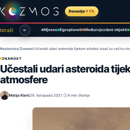
Preskoči na sadržaj
Donacije:
11%
Istraži
Mjesec
Egzoplaneti
Međuzvjezdani objekti
Naslovnica
Znanost
Učestali udari asteroida tijekom arhaika isisali su većinu ki
ZNANOST
Učestali udari asteroida tije
atmosfere
Matija Klarić
26. listopada 2021.
4 min čitanja