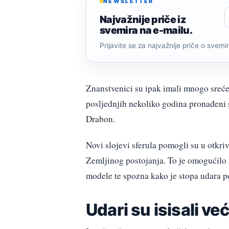
NEWSLETTER
Najvažnije priče iz
svemira na e-mailu.
Prijavite se za najvažnije priče o svemiru
Znanstvenici su ipak imali mnogo sreće 
posljednjih nekoliko godina pronađeni su
Drabon.
Novi slojevi sferula pomogli su u otkri
Zemljinog postojanja. To je omogućilo t
modele te spozna kako je stopa udara p
Udari su isisali ve