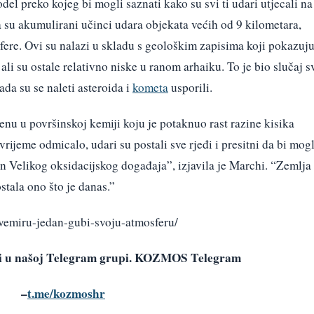
odel preko kojeg bi mogli saznati kako su svi ti udari utjecali na
 su akumulirani učinci udara objekata većih od 9 kilometara,
osfere. Ovi su nalazi u skladu s geološkim zapisima koji pokazuj
 ali su ostale relativno niske u ranom arhaiku. To je bio slučaj s
kada su se naleti asteroida i
kometa
usporili.
enu u površinskoj kemiji koju je potaknuo rast razine kisika
vrijeme odmicalo, udari su postali sve rjeđi i presitni da bi mogl
n Velikog oksidacijskog događaja”, izjavila je Marchi. “Zemlja
stala ono što je danas.”
svemiru-jedan-gubi-svoju-atmosferu/
avi u našoj Telegram grupi. KOZMOS Telegram
–
t.me/kozmoshr