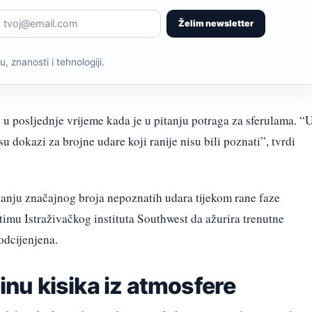
Želim newsletter
, znanosti i tehnologiji.
u posljednje vrijeme kada je u pitanju potraga za sferulama. “
 dokazi za brojne udare koji ranije nisu bili poznati”, tvrdi
vanju značajnog broja nepoznatih udara tijekom rane faze
imu Istraživačkog instituta Southwest da ažurira trenutne
odcijenjena.
ćinu kisika iz atmosfere