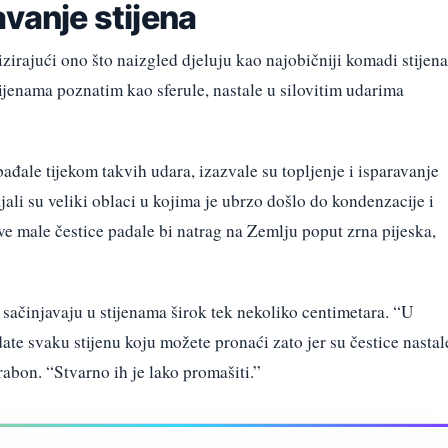
avanje stijena
izirajući ono što naizgled djeluju kao najobičniji komadi stijena
ijenama poznatim kao sferule, nastale u silovitim udarima
bađale tijekom takvih udara, izazvale su topljenje i isparavanje
ajali su veliki oblaci u kojima je ubrzo došlo do kondenzacije i
ove male čestice padale bi natrag na Zemlju poput zrna pijeska,
ji sačinjavaju u stijenama širok tek nekoliko centimetara.
“U
ate svaku stijenu koju možete pronaći zato jer su čestice nastal
abon. “Stvarno ih je lako promašiti.”