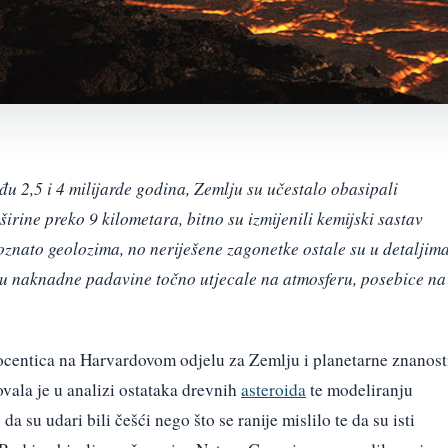
đu 2,5 i 4 milijarde godina, Zemlju su učestalo obasipali
širine preko 9 kilometara, bitno su izmijenili kemijski sastav
oznato geolozima, no neriješene zagonetke ostale su u detaljima
o su naknadne padavine točno utjecale na atmosferu, posebice na
centica na Harvardovom odjelu za Zemlju i planetarne znanost
vala je u analizi ostataka drevnih
asteroida
te modeliranju
 su udari bili češći nego što se ranije mislilo te da su isti