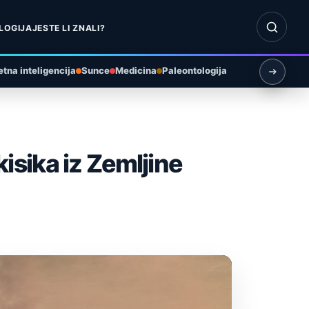
Otvori pr
LOGIJA
JESTE LI ZNALI?
tna inteligencija
Sunce
Medicina
Paleontologija
kisika iz Zemljine