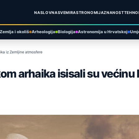
NASLOVNA
SVEMIR
ASTRONOMIJA
ZNANOST
TEHNO
Zemlja i okoliš
Arheologija
Biologija
Astronomija u Hrvatskoj
Umje
sika iz Zemljine atmosfere
kom arhaika isisali su većinu 