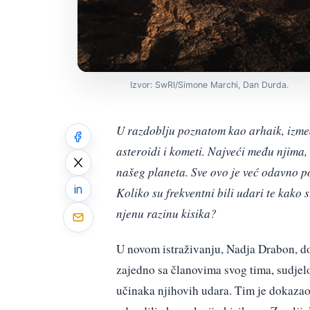
Izvor: SwRI/Simone Marchi, Dan Durda.
U razdoblju
poznatom kao arhaik
,
izme
asteroidi i kometi. Najveći među njima, 
našeg planeta.
Sve ovo je već odavno p
Koliko su frekventni bili udari te kak
njenu razinu kisika?
U novom istraživanju, Nadja Drabon, do
zajedno sa članovima svog tima, sudjelo
učinaka njihovih udara. Tim je dokazao da