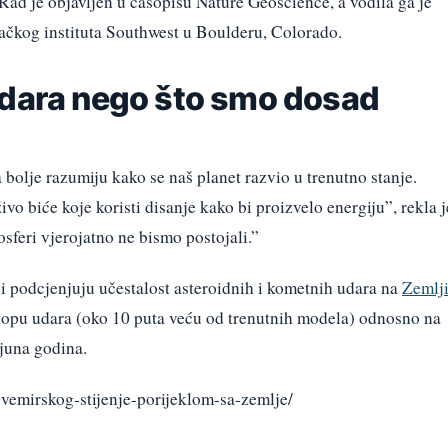
Rad je objavljen u časopisu Nature Geoscience, a vodila ga je
ačkog instituta Southwest u Boulderu, Colorado.
udara nego što smo dosad
olje razumiju kako se naš planet razvio u trenutno stanje.
ivo biće koje koristi disanje kako bi proizvelo energiju”, rekla j
sferi vjerojatno ne bismo postojali.”
eli podcjenjuju učestalost asteroidnih i kometnih udara na
Zemlj
topu udara (oko 10 puta veću od trenutnih modela) odnosno na
ijuna godina.
svemirskog-stijenje-porijeklom-sa-zemlje/