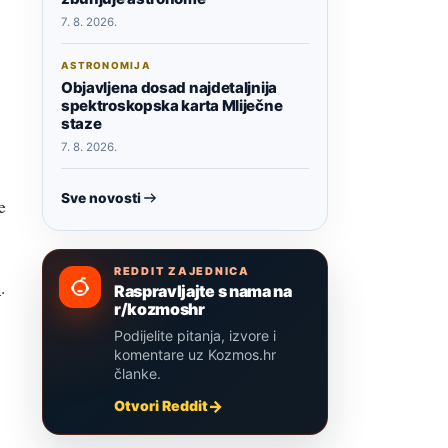
7. 8. 2026.
ASTRONOMIJA
Objavljena dosad najdetaljnija
spektroskopska karta Mliječne
staze
7. 8. 2026.
Sve novosti
e
REDDIT ZAJEDNICA
i
.
Raspravljajte s nama na
r/kozmoshr
Podijelite pitanja, izvore i
komentare uz Kozmos.hr
članke.
Otvori Reddit