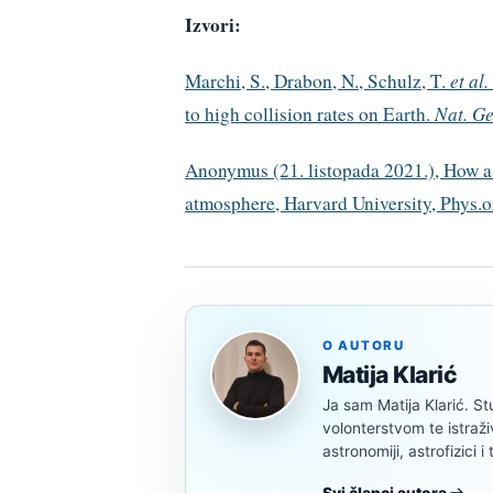
Izvori:
Marchi, S., Drabon, N., Schulz, T.
et al.
to high collision rates on Earth.
Nat. Ge
Anonymus (21. listopada 2021.), How as
atmosphere, Harvard University, Phys.or
O AUTORU
Matija Klarić
Ja sam Matija Klarić. S
volonterstvom te istraž
astronomiji, astrofizici i 
Svi članci autora