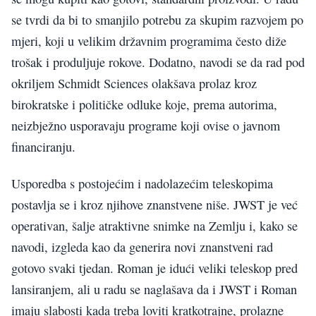
se tvrdi da bi to smanjilo potrebu za skupim razvojem po
mjeri, koji u velikim državnim programima često diže
trošak i produljuje rokove. Dodatno, navodi se da rad pod
okriljem Schmidt Sciences olakšava prolaz kroz
birokratske i političke odluke koje, prema autorima,
neizbježno usporavaju programe koji ovise o javnom
financiranju.
Usporedba s postojećim i nadolazećim teleskopima
postavlja se i kroz njihove znanstvene niše. JWST je već
operativan, šalje atraktivne snimke na Zemlju i, kako se
navodi, izgleda kao da generira novi znanstveni rad
gotovo svaki tjedan. Roman je idući veliki teleskop pred
lansiranjem, ali u radu se naglašava da i JWST i Roman
imaju slabosti kada treba loviti kratkotrajne, prolazne