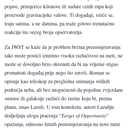
pojave, primjerice kilonove ili sudare crnih rupa koji
proizvode gravitacijske valove. Ti događaji, ističe se,
traju satima, a ne danima, pa traže gotovo trenutačnu
reakciju što većeg broja opservatorija.
Za JWST se kaže da je problem brzina preusmjeravanja:
iako može postići iznimno visoku razlučivost na meti, ne
može se dovoljno brzo okrenuti da bi na vrijeme stigao
promatrati događaj prije nego što završi. Roman se
opisuje kao teleskop za pregledna snimanja velikih
područja neba, ali bez mogućnosti da pojedine zvjezdane
sustave ili galaksije razluči do razine koju bi, prema
planu, imao Lazuli. U tom kontekstu, autori Lazuliju
Target of Opportunity
dodjeljuju ulogu praćenja “
”
opažanja, odnosno hitnih preusmjeravanja na nove mete