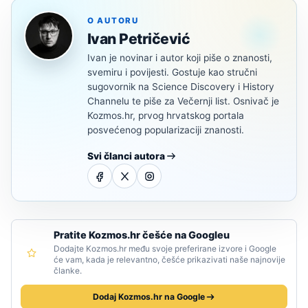
O AUTORU
Ivan Petričević
Ivan je novinar i autor koji piše o znanosti,
svemiru i povijesti. Gostuje kao stručni
sugovornik na Science Discovery i History
Channelu te piše za Večernji list. Osnivač je
Kozmos.hr, prvog hrvatskog portala
posvećenog popularizaciji znanosti.
Svi članci autora
Pratite Kozmos.hr češće na Googleu
Dodajte Kozmos.hr među svoje preferirane izvore i Google
će vam, kada je relevantno, češće prikazivati naše najnovije
članke.
Dodaj Kozmos.hr na Google