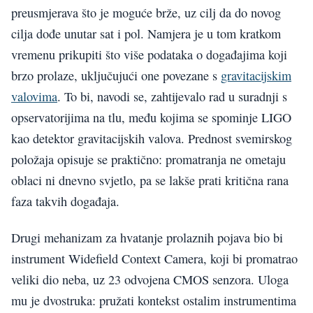
preusmjerava što je moguće brže, uz cilj da do novog
cilja dođe unutar sat i pol. Namjera je u tom kratkom
vremenu prikupiti što više podataka o događajima koji
brzo prolaze, uključujući one povezane s
gravitacijskim
valovima
. To bi, navodi se, zahtijevalo rad u suradnji s
opservatorijima na tlu, među kojima se spominje LIGO
kao detektor gravitacijskih valova. Prednost svemirskog
položaja opisuje se praktično: promatranja ne ometaju
oblaci ni dnevno svjetlo, pa se lakše prati kritična rana
faza takvih događaja.
Drugi mehanizam za hvatanje prolaznih pojava bio bi
instrument Widefield Context Camera, koji bi promatrao
veliki dio neba, uz 23 odvojena CMOS senzora. Uloga
mu je dvostruka: pružati kontekst ostalim instrumentima