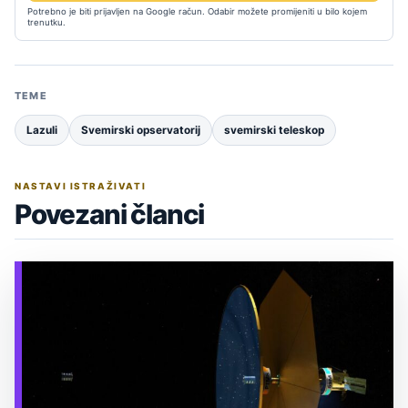
Potrebno je biti prijavljen na Google račun. Odabir možete promijeniti u bilo kojem
trenutku.
TEME
Lazuli
Svemirski opservatorij
svemirski teleskop
NASTAVI ISTRAŽIVATI
Povezani članci