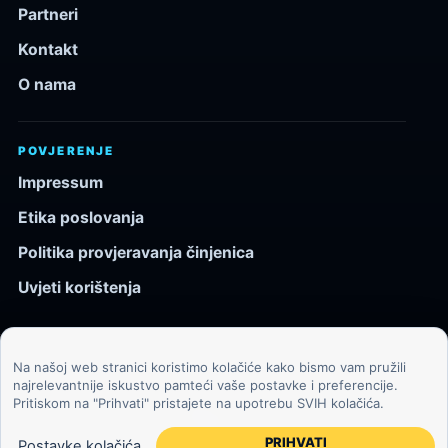
Partneri
Kontakt
O nama
POVJERENJE
Impressum
Etika poslovanja
Politika provjeravanja činjenica
Uvjeti korištenja
Na našoj web stranici koristimo kolačiće kako bismo vam pružili
© 2026 Kozmos.hr. Sva prava pridržana.
najrelevantnije iskustvo pamteći vaše postavke i preferencije.
Pritiskom na "Prihvati" pristajete na upotrebu SVIH kolačića.
Svemir, znanost, tehnologija i velike ideje za znatiželjne
čitatelje.
PRIHVATI
Postavke kolačića