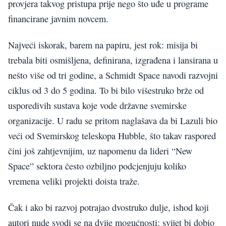
provjera takvog pristupa prije nego što uđe u programe
financirane javnim novcem.
Najveći iskorak, barem na papiru, jest rok: misija bi
trebala biti osmišljena, definirana, izgrađena i lansirana u
nešto više od tri godine, a Schmidt Space navodi razvojni
ciklus od 3 do 5 godina. To bi bilo višestruko brže od
usporedivih sustava koje vode državne svemirske
organizacije. U radu se pritom naglašava da bi Lazuli bio
veći od Svemirskog teleskopa Hubble, što takav raspored
čini još zahtjevnijim, uz napomenu da lideri “New
Space” sektora često ozbiljno podcjenjuju koliko
vremena veliki projekti doista traže.
Čak i ako bi razvoj potrajao dvostruko dulje, ishod koji
autori nude svodi se na dvije mogućnosti: svijet bi dobio