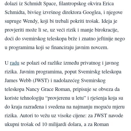
dolazi iz Schmidt Space, filantropskog okvira Erica
Schmidta, bivšeg izvršnog direktora Googlea, i njegove
supruge Wendy, koji bi trebali pokriti trošak. Ideja je
provjeriti može li se, uz veći rizik i manje birokracije,
doći do svemirskog teleskopa brže i znatno jeftinije nego
u programima koji se financiraju javnim novcem.
U
radu
se polazi od razlike između privatnog i javnog
rizika. Javnim programima, poput Svemirskg teleskopa
James Webb (JWST) i nadolazećeg Svemirskog
teleskopa Nancy Grace Roman, pripisuje se obveza da
koriste tehnologiju “provjerenu u letu” i rješenja koja su
do kraja razrađena i svedena na najmanju moguću mjeru
rizika. Autori to vežu uz visoke cijene: za JWST navode
ukupni trošak od 10 milijardi dolara, a za Roman