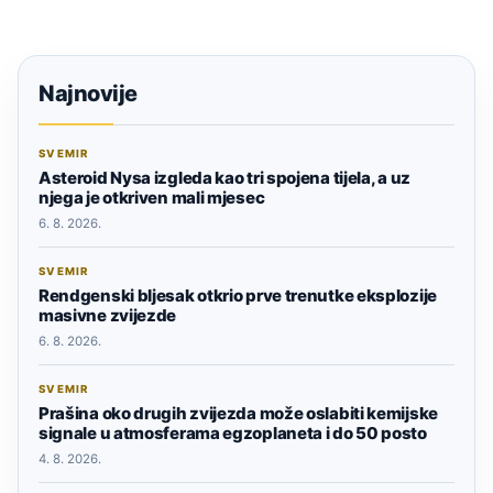
Najnovije
SVEMIR
Asteroid Nysa izgleda kao tri spojena tijela, a uz
njega je otkriven mali mjesec
6. 8. 2026.
SVEMIR
Rendgenski bljesak otkrio prve trenutke eksplozije
masivne zvijezde
6. 8. 2026.
SVEMIR
Prašina oko drugih zvijezda može oslabiti kemijske
signale u atmosferama egzoplaneta i do 50 posto
4. 8. 2026.