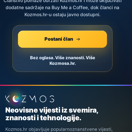
Članstvo pomaže održati Kozmos.hr i može uključivati
dodatne sadržaje na Buy Me a Coffee, dok članci na
Kozmos.hr-u ostaju javno dostupni.
Postani član
Bez oglasa. Više znanosti. Više
Kozmosa.hr.
Podnožje stranice
Neovisne vijesti iz svemira,
znanosti i tehnologije.
Kozmos.hr objavljuje popularnoznanstvene vijesti,