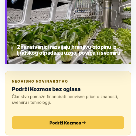
Znanstvenici razvijaju hranjivu otopinu iz
ljudskog otpada za uzgoj povrća u svemiru
TEHNOLOGIJA
NEOVISNO NOVINARSTVO
Podrži Kozmos bez oglasa
Članstvo pomaže financirati neovisne priče o znanosti,
svemiru i tehnologiji.
Podrži Kozmos