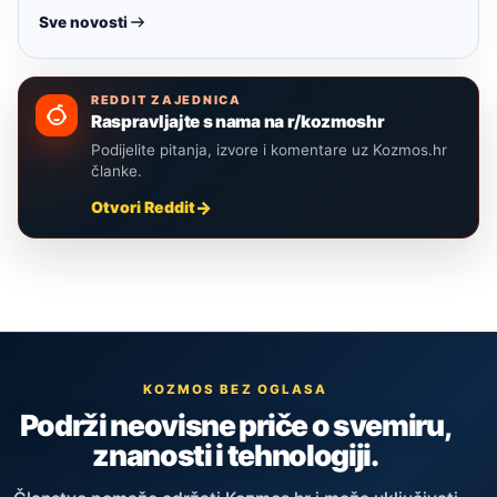
Sve novosti
REDDIT ZAJEDNICA
Raspravljajte s nama na r/kozmoshr
Podijelite pitanja, izvore i komentare uz Kozmos.hr
članke.
Otvori Reddit
KOZMOS BEZ OGLASA
Podrži neovisne priče o svemiru,
znanosti i tehnologiji.