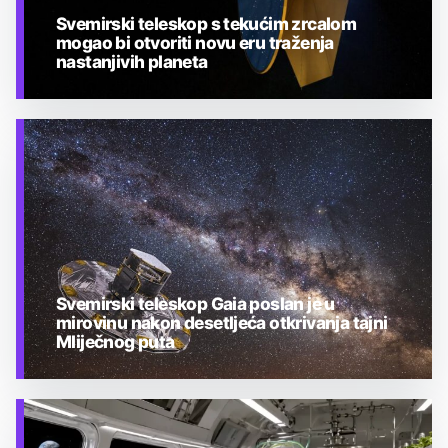
Svemirski teleskop s tekućim zrcalom
mogao bi otvoriti novu eru traženja
nastanjivih planeta
TEHNOLOGIJA
Svemirski teleskop Gaia poslan je u
mirovinu nakon desetljeća otkrivanja tajni
Mliječnog puta
TEHNOLOGIJA