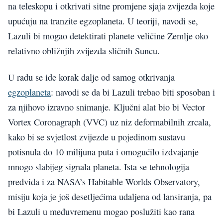
na teleskopu i otkrivati sitne promjene sjaja zvijezda koje
upućuju na tranzite egzoplaneta. U teoriji, navodi se,
Lazuli bi mogao detektirati planete veličine Zemlje oko
relativno obližnjih zvijezda sličnih Suncu.
U radu se ide korak dalje od samog otkrivanja
egzoplaneta
: navodi se da bi Lazuli trebao biti sposoban i
za njihovo izravno snimanje. Ključni alat bio bi Vector
Vortex Coronagraph (VVC) uz niz deformabilnih zrcala,
kako bi se svjetlost zvijezde u pojedinom sustavu
potisnula do 10 milijuna puta i omogućilo izdvajanje
mnogo slabijeg signala planeta. Ista se tehnologija
predviđa i za NASA’s Habitable Worlds Observatory,
misiju koja je još desetljećima udaljena od lansiranja, pa
bi Lazuli u međuvremenu mogao poslužiti kao rana