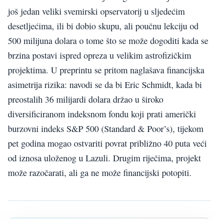
još jedan veliki svemirski opservatorij u sljedećim
desetljećima, ili bi dobio skupu, ali poučnu lekciju od
500 milijuna dolara o tome što se može dogoditi kada se
brzina postavi ispred opreza u velikim astrofizičkim
projektima. U preprintu se pritom naglašava financijska
asimetrija rizika: navodi se da bi Eric Schmidt, kada bi
preostalih 36 milijardi dolara držao u široko
diversificiranom indeksnom fondu koji prati američki
burzovni indeks S&P 500 (Standard & Poor’s), tijekom
pet godina mogao ostvariti povrat približno 40 puta veći
od iznosa uloženog u Lazuli. Drugim riječima, projekt
može razočarati, ali ga ne može financijski potopiti.