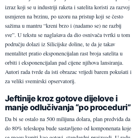
izraz koji se u industriji raketa i satelita koristi za razvoj
usmjeren na brzinu, po uzoru na pristup koji se često
sažima u mantru “kreni brzo i (nadamo se) ne razbij
sve”. U tekstu se naglašava da dio osnivača tvrtki u tom
području dolazi iz Silicijske doline, te da je takav
mentalitet pratio eksponencijalan rast broja satelita u
orbiti i eksponencijalan pad cijene njihova lansiranja.
Autori rada tvrde da isti obrazac vrijedi barem pokušati i
za veliki svemirski opservatorij.
Jeftinije kroz gotove dijelove i
manje odlučivanja “po proceduri”
Da bi se ostalo na 500 milijuna dolara, plan predviđa da
do 80% teleskopa bude sastavljeno od komponenata koje
se mogu kupiti kao gotovi, standardni proizvodi. U radu