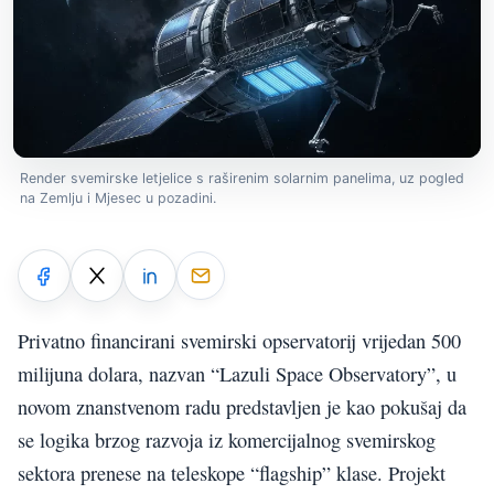
Render svemirske letjelice s raširenim solarnim panelima, uz pogled
na Zemlju i Mjesec u pozadini.
Privatno financirani svemirski opservatorij vrijedan 500
milijuna dolara, nazvan “Lazuli Space Observatory”, u
novom znanstvenom radu predstavljen je kao pokušaj da
se logika brzog razvoja iz komercijalnog svemirskog
sektora prenese na teleskope “flagship” klase. Projekt