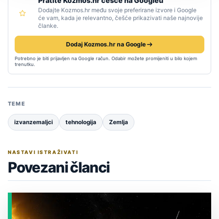
Pratite Kozmos.hr češće na Googleu
Dodajte Kozmos.hr među svoje preferirane izvore i Google
će vam, kada je relevantno, češće prikazivati naše najnovije
članke.
Dodaj Kozmos.hr na Google
Potrebno je biti prijavljen na Google račun. Odabir možete promijeniti u bilo kojem
trenutku.
TEME
izvanzemaljci
tehnologija
Zemlja
NASTAVI ISTRAŽIVATI
Povezani članci