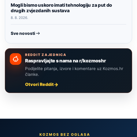
Mogli bismo uskoro imati tehnologiju za put do
drugih zvjezdanih sustava
8. 8. 2026.
Sve novosti
REDDIT ZAJEDNICA
Raspravljajte s nama na r/kozmoshr
Podijelite pitanja, izvore i komentare uz Kozmos.hr
članke.
Otvori Reddit
KOZMOS BEZ OGLASA