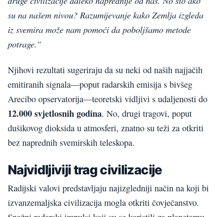
druge civilizacije daleko naprednije od nas. No što ako
su na našem nivou? Razumijevanje kako Zemlja izgleda
iz svemira može nam pomoći da poboljšamo metode
potrage.”
Njihovi rezultati sugeriraju da su neki od naših najjačih
emitiranih signala—poput radarskih emisija s bivšeg
Arecibo opservatorija—teoretski vidljivi s udaljenosti do
12.000 svjetlosnih godina
. No, drugi tragovi, poput
dušikovog dioksida u atmosferi, znatno su teži za otkriti
bez naprednih svemirskih teleskopa.
Najvidljiviji trag civilizacije
Radijski valovi predstavljaju najizgledniji način na koji bi
izvanzemaljska civilizacija mogla otkriti čovječanstvo.
Snažni radarski impulsi koji su se koristili za planetarnu