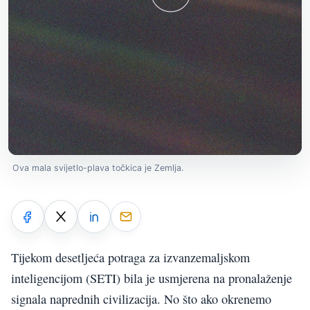
Ova mala svijetlo-plava točkica je Zemlja.
Tijekom desetljeća potraga za izvanzemaljskom
inteligencijom (SETI) bila je usmjerena na pronalaženje
signala naprednih civilizacija. No što ako okrenemo