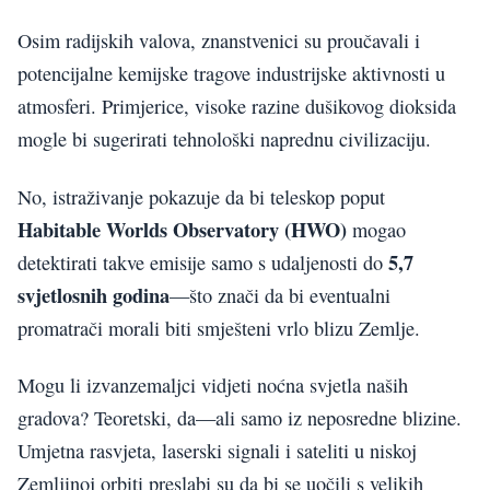
Osim radijskih valova, znanstvenici su proučavali i
potencijalne kemijske tragove industrijske aktivnosti u
atmosferi. Primjerice, visoke razine dušikovog dioksida
mogle bi sugerirati tehnološki naprednu civilizaciju.
No, istraživanje pokazuje da bi teleskop poput
Habitable Worlds Observatory (HWO)
mogao
5,7
detektirati takve emisije samo s udaljenosti do
svjetlosnih godina
—što znači da bi eventualni
promatrači morali biti smješteni vrlo blizu Zemlje.
Mogu li izvanzemaljci vidjeti noćna svjetla naših
gradova? Teoretski, da—ali samo iz neposredne blizine.
Umjetna rasvjeta, laserski signali i sateliti u niskoj
Zemljinoj orbiti preslabi su da bi se uočili s velikih