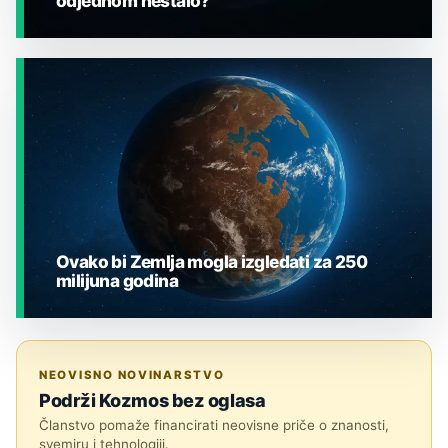
odjednom nestalo?
JESTE LI ZNALI?
Ovako bi Zemlja mogla izgledati za 250
milijuna godina
JESTE LI ZNALI?
NEOVISNO NOVINARSTVO
Podrži Kozmos bez oglasa
Članstvo pomaže financirati neovisne priče o znanosti,
svemiru i tehnologiji.