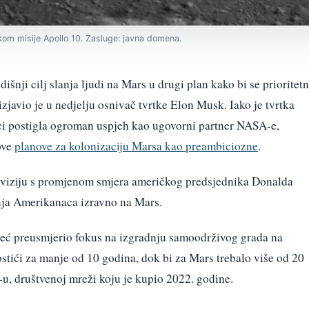
ekom misije Apollo 10. Zasluge: javna domena.
šnji cilj slanja ljudi na Mars u drugi plan kako bi se prioritet
zjavio je u nedjelju osnivač tvrtke Elon Musk. Iako je tvrtka
ci postigla ogroman uspjeh kao ugovorni partner NASA-e,
ove
planove za kolonizaciju Marsa kao preambiciozne
.
 viziju s promjenom smjera američkog predsjednika Donalda
nja Amerikanaca izravno na Mars.
već preusmjerio fokus na izgradnju samoodrživog grada na
stići za manje od 10 godina, dok bi za Mars trebalo više od 20
-u, društvenoj mreži koju je kupio 2022. godine.