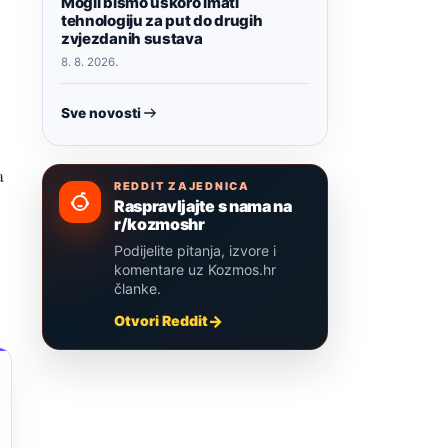
Mogli bismo uskoro imati
tehnologiju za put do drugih
zvjezdanih sustava
8. 8. 2026.
Sve novosti
a
REDDIT ZAJEDNICA
Raspravljajte s nama na
r/kozmoshr
Podijelite pitanja, izvore i
komentare uz Kozmos.hr
članke.
Otvori Reddit