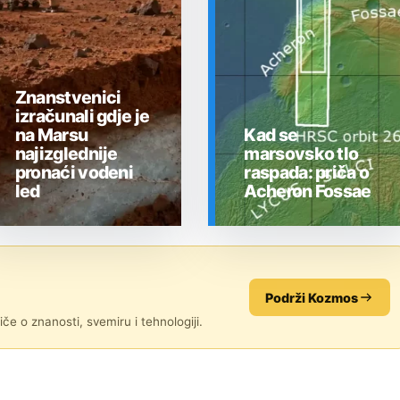
Znanstvenici
izračunali gdje je
na Marsu
Kad se
najizglednije
marsovsko tlo
pronaći vodeni
raspada: priča o
led
Acheron Fossae
SVEMIR
SVEMIR
Podrži Kozmos
če o znanosti, svemiru i tehnologiji.