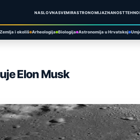
NASLOVNA
SVEMIR
ASTRONOMIJA
ZNANOST
TEHNO
Zemlja i okoliš
Arheologija
Biologija
Astronomija u Hrvatskoj
Umje
juje Elon Musk