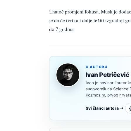
Unatoč promjeni fokusa, Musk je dodao
je da će tvrtka i dalje težiti izgradnji 
do 7 godina
O AUTORU
Ivan Petričević
Ivan je novinar i autor k
sugovornik na Science Di
Kozmos.hr, prvog hrvats
Svi članci autora