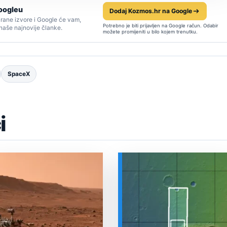
oogleu
Dodaj Kozmos.hr na Google
rane izvore i Google će vam,
Potrebno je biti prijavljen na Google račun. Odabir
 naše najnovije članke.
možete promijeniti u bilo kojem trenutku.
SpaceX
i