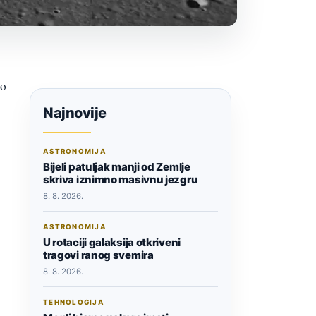
no
Najnovije
ASTRONOMIJA
Bijeli patuljak manji od Zemlje
skriva iznimno masivnu jezgru
8. 8. 2026.
ASTRONOMIJA
U rotaciji galaksija otkriveni
tragovi ranog svemira
8. 8. 2026.
TEHNOLOGIJA