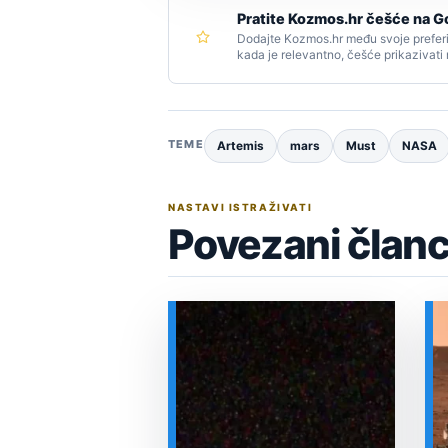
Pratite Kozmos.hr češće na G
Dodajte Kozmos.hr među svoje preferi
kada je relevantno, češće prikazivati
TEME
Artemis
mars
Must
NASA
NASTAVI ISTRAŽIVATI
Povezani članc