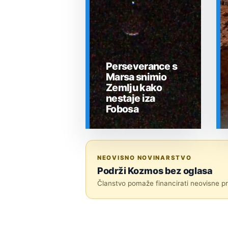
Perseverance s
Marsa snimio
Zemlju kako
nestaje iza
Fobosa
SVEMIR
NEOVISNO NOVINARSTVO
Podrži Kozmos bez oglasa
Članstvo pomaže financirati neovisne pri