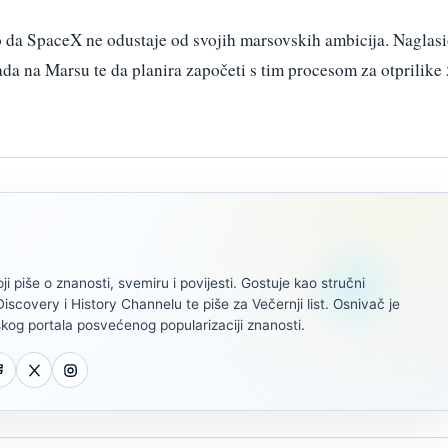
 da SpaceX ne odustaje od svojih marsovskih ambicija. Naglas
grada na Marsu te da planira započeti s tim procesom za otprilike
oji piše o znanosti, svemiru i povijesti. Gostuje kao stručni
scovery i History Channelu te piše za Večernji list. Osnivač je
kog portala posvećenog popularizaciji znanosti.