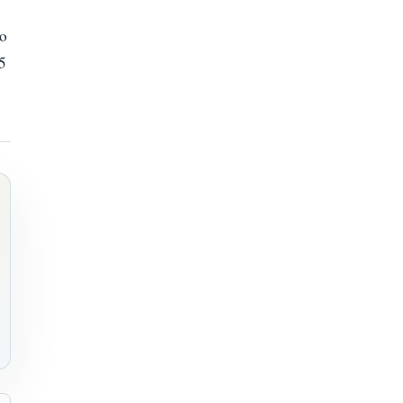
io
 5