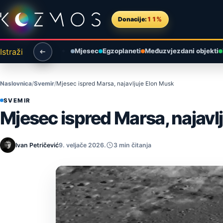
Preskoči na sadržaj
Donacije:
11%
Istraži
Mjesec
Egzoplaneti
Međuzvjezdani objekti
Naslovnica
Svemir
Mjesec ispred Marsa, najavljuje Elon Musk
SVEMIR
Mjesec ispred Marsa, najavl
Ivan Petričević
9. veljače 2026.
3 min čitanja