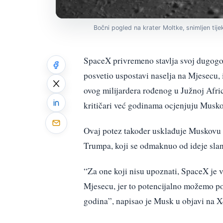
Bočni pogled na krater Moltke, snimljen tij
SpaceX privremeno stavlja svoj dugogodi
posvetio uspostavi naselja na Mjesecu, i
ovog milijardera rođenog u Južnoj Afri
kritičari već godinama ocjenjuju Musk
Ovaj potez također usklađuje Muskovu
Trumpa, koji se odmaknuo od ideje sla
“Za one koji nisu upoznati, SpaceX je 
Mjesecu, jer to potencijalno možemo po
godina”, napisao je Musk u objavi na X