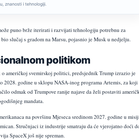
, znanosti i tehnologiji.
že puno brže iterirati i razvijati tehnologiju potrebnu za
 bio slučaj s gradom na Marsu, pojasnio je Musk u nedjelju.
cionalnom politikom
 o američkoj svemirskoj politici, predsjednik Trump izrazio je
do 2028. godine u sklopu NASA-inog programa Artemis, za koji
ačilo odmak od Trumpove ranije najave da želi postaviti američ
rogodišnjeg mandata.
merikanaca na površinu Mjeseca sredinom 2027. godine u misij
omican. Stručnjaci iz industrije smatraju da će vjerojatno doći d
zvija SpaceX još nije spreman.