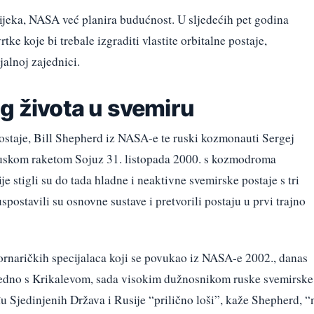
vijeka, NASA već planira budućnost. U sljedećih pet godina
ke koje bi trebale izgraditi vlastite orbitalne postaje,
jalnoj zajednici.
g života u svemiru
taje, Bill Shepherd iz NASA-e te ruski kozmonauti Sergej
e ruskom raketom Sojuz 31. listopada 2000. s kozmodroma
 stigli su do tada hladne i neaktivne svemirske postaje s tri
postavili su osnovne sustave i pretvorili postaju u prvi trajno
rnaričkih specijalaca koji se povukao iz NASA-e 2002., danas
edno s Krikalevom, sada visokim dužnosnikom ruske svemirske
đu Sjedinjenih Država i Rusije “prilično loši”, kaže Shepherd, “