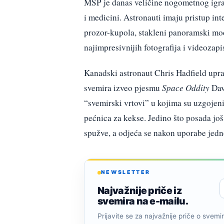
MSP je danas veličine nogometnog igrališ
i medicini. Astronauti imaju pristup int
prozor-kupola, stakleni panoramski mo
najimpresivnijih fotografija i videozapis
Kanadski astronaut Chris Hadfield uprav
svemira izveo pjesmu
Space Oddity
Dav
“svemirski vrtovi” u kojima su uzgojeni 
pećnica za kekse. Jedino što posada još 
spužve, a odjeća se nakon uporabe jedn
NEWSLETTER
Najvažnije priče iz
svemira na e-mailu.
Prijavite se za najvažnije priče o svemiru