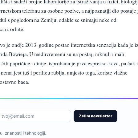
ta i sadrži brojne laboratorije za istraživanja u fizici, biologij
ernetskom telefonu za osobne pozive, a najpoznatiji dio postaje 
dul s pogledom na Zemlju, odakle se snimaju neke od
a iz orbite.
o je ondje 2013. godine postao internetska senzacija kada je i
ida Bowieja. U međuvremenu su na postaji niknuli i mali
čili papričice i cinije, isprobana je prva espresso-kava, pa čak i
nema jest tuš i perilicu rublja, umjesto toga, koriste vlažne
ostavno baca.
Želim newsletter
, znanosti i tehnologiji.