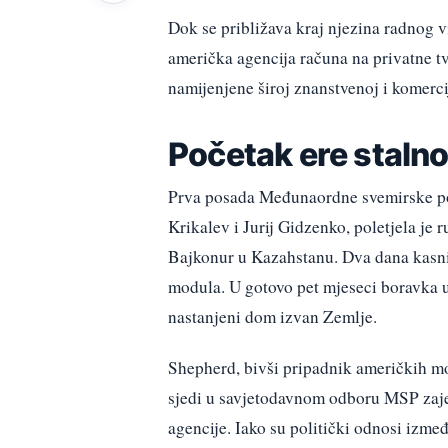
Dok se približava kraj njezina radnog 
američka agencija računa na privatne tvrt
namijenjene široj znanstvenoj i komerci
Početak ere stalno
Prva posada Međunaordne svemirske pos
Krikalev i Jurij Gidzenko, poletjela j
Bajkonur u Kazahstanu. Dva dana kasnije
modula. U gotovo pet mjeseci boravka us
nastanjeni dom izvan Zemlje.
Shepherd, bivši pripadnik američkih mo
sjedi u savjetodavnom odboru MSP zaj
agencije. Iako su politički odnosi izme