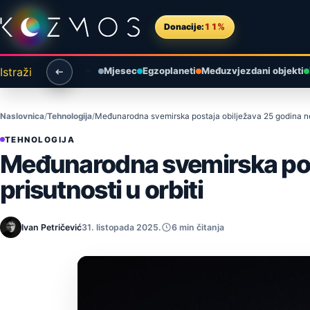
Preskoči na sadržaj
Donacije:
11%
Istraži
Mjesec
Egzoplaneti
Međuzvjezdani objekti
Naslovnica
Tehnologija
Međunarodna svemirska postaja obilježava 25 godina nepr
TEHNOLOGIJA
Međunarodna svemirska post
prisutnosti u orbiti
Ivan Petričević
31. listopada 2025.
6 min čitanja