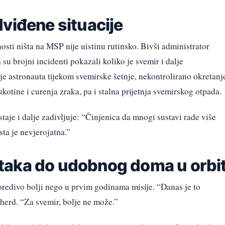
viđene situacije
nosti ništa na MSP nije uistinu rutinsko. Bivši administrator
su brojni incidenti pokazali koliko je svemir i dalje
je astronauta tijekom svemirske šetnje, nekontrolirano okretanj
kotine i curenja zraka, pa i stalna prijetnja svemirskog otpada.
taje i dalje zadivljuje: “Činjenica da mnogi sustavi rade više
ta je nevjerojatna.”
aka do udobnog doma u orbit
oredivo bolji nego u prvim godinama misije. “Danas je to
herd. “Za svemir, bolje ne može.”