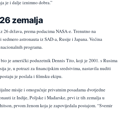
nja je i dalje iznimno dobra.”
z 26 zemalja
i iz 26 država, prema podacima NASA-e. Trenutno na
 sedmero astronauta iz SAD-a, Rusije i Japana. Većina
ih nacionalnih programa.
r bio je američki poduzetnik Dennis Tito, koji je 2001. s Rusima
ja je, u potrazi za financijskim sredstvima, nastavila nuditi
ostaju je poslala i filmsku ekipu.
jalne misije i omogućuje privatnim posadama dvotjedne
nauti iz Indije, Poljske i Mađarske, prvi iz tih zemalja u
hitson, prvom ženom koja je zapovijedala postajom. “Svemir