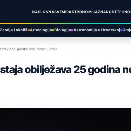
NASLOVNA
SVEMIR
ASTRONOMIJA
ZNANOST
TEHNO
Zemlja i okoliš
Arheologija
Biologija
Astronomija u Hrvatskoj
Umje
ekidne ljudske prisutnosti u orbiti
aja obilježava 25 godina n