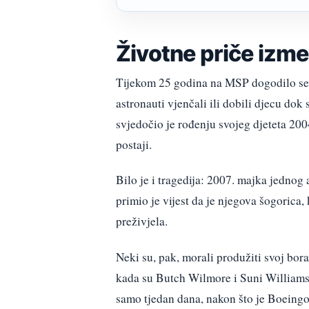
Životne priče izme
Tijekom 25 godina na MSP dogodilo se i
astronauti vjenčali ili dobili djecu dok
svjedočio je rođenju svojeg djeteta 20
postaji.
Bilo je i tragedija: 2007. majka jednog
primio je vijest da je njegova šogorica, 
preživjela.
Neki su, pak, morali produžiti svoj bor
kada su Butch Wilmore i Suni Williams n
samo tjedan dana, nakon što je Boeingov