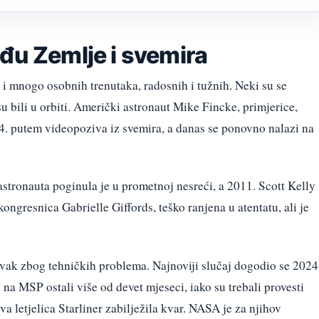
đu Zemlje i svemira
 mnogo osobnih trenutaka, radosnih i tužnih. Neki su se
 su bili u orbiti. Američki astronaut Mike Fincke, primjerice,
04. putem videopoziva iz svemira, a danas se ponovno nalazi na
 astronauta poginula je u prometnoj nesreći, a 2011. Scott Kelly
kongresnica Gabrielle Giffords, teško ranjena u atentatu, ali je
avak zbog tehničkih problema. Najnoviji slučaj dogodio se 2024.
a MSP ostali više od devet mjeseci, iako su trebali provesti
a letjelica Starliner zabilježila kvar. NASA je za njihov