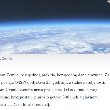
o Zemlje.
zvan Zemlje, bez ijednog prekida, bez ijednog dana praznine. Za
ostaja (MSP) obilježava 25. godišnjicu stalne naseljenosti,
 istraživanja svemira nema presedana. Od otvaranja prvog
odine, kroz postaju je prošlo gotovo 300 ljudi, uglavnom
rist, pa čak i filmski redatelj.