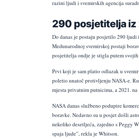
razini ljudi i svemirskih agencija surad
290 posjetitelja i
Do danas je postaju posjetilo 290 ljud
Medunarodnoj svemirskoj postaji boravi
posjetitelja ondje je stigla putem svoj
Prvi koji je sam platio odlazak u svemi
poletio unatoč protivljenju NASA-e. Rusi
mjesta privatnim putnicima, a 2021. na p
NASA danas službeno podupire komerci
boravke. Nedavno su u posjet došli astro
nekoliko desetljeća, zajedno s Peggy W
spaja ljude”, rekla je Whitson.