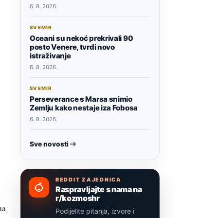
6. 8. 2026.
SVEMIR
Oceani su nekoć prekrivali 90
posto Venere, tvrdi novo
istraživanje
6. 8. 2026.
SVEMIR
Perseverance s Marsa snimio
Zemlju kako nestaje iza Fobosa
6. 8. 2026.
Sve novosti
REDDIT ZAJEDNICA
Raspravljajte s nama na
r/kozmoshr
na
Podijelite pitanja, izvore i