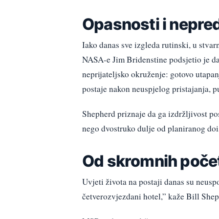
Opasnosti i nepred
Iako danas sve izgleda rutinski, u stvar
NASA-e Jim Bridenstine podsjetio je da 
neprijateljsko okruženje: gotovo utapan
postaje nakon neuspjelog pristajanja, pu
Shepherd priznaje da ga izdržljivost pos
nego dvostruko dulje od planiranog dois
Od skromnih počet
Uvjeti života na postaji danas su neusp
četverozvjezdani hotel,” kaže Bill Shep