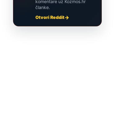
komentare uz Kozmos.hr
članke.
Otvori Reddit