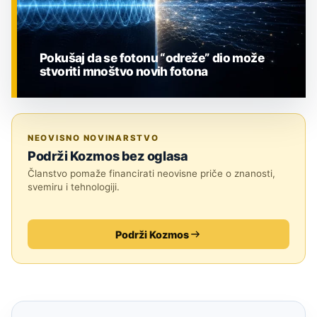
Pokušaj da se fotonu “odreže” dio može
stvoriti mnoštvo novih fotona
ZNANOST
NEOVISNO NOVINARSTVO
Podrži Kozmos bez oglasa
Članstvo pomaže financirati neovisne priče o znanosti,
svemiru i tehnologiji.
Podrži Kozmos