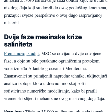
niz događaja koji su doveli do ovog geološkog fenomena,
pružajući svježe perspektive o ovoj dugo raspravljanoj
misteriji.
Dvije faze mesinske krize
saliniteta
Prema novoj studiji
, MSC se odvijao u dvije odvojene
faze, a obje su bile potaknute ograničenim protokom
vode između Atlantskog oceana i Mediterana.
Znanstvenici su primijenili napredne tehnike, uključujući
analizu izotopa klora u drevnoj morskoj soli i
sofisticirano numeričko modeliranje, kako bi pratili
vremenski slijed i mehanizme ovog masivnog događaja.
Prva faza:
Tijekom 35.000 godina protok vode između