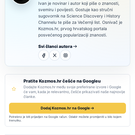
Ivan je novinar i autor koji piše o znanosti,
svemiru i povijesti. Gostuje kao stručni
sugovornik na Science Discovery i History
Channelu te piše za Večernji list. Osnivač je
Kozmos.hr, prvog hrvatskog portala
posvećenog popularizaciji znanosti.
Svi članci autora
Pratite Kozmos.hr češće na Googleu
Dodajte Kozmos.hr među svoje preferirane izvore i Google
će vam, kada je relevantno, češće prikazivati naše najnovije
članke.
Dodaj Kozmos.hr na Google
Potrebno je biti prijavljen na Google račun. Odabir možete promijeniti u bilo kojem
trenutku.