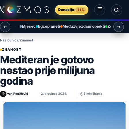
Preskoči na sadržaj
Donacije:
11%
Otvori izbornik
Otvori pretragu
Mjesec
Egzoplaneti
Međuzvjezdani objekti
Zemlja i ok
Naslovnica
Znanost
ZNANOST
Mediteran je gotovo
nestao prije milijuna
godina
Ivan Petričević
2. prosinca 2024.
3 min čitanja