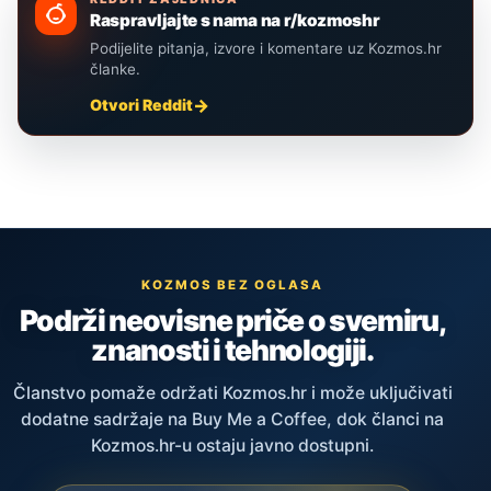
Raspravljajte s nama na r/kozmoshr
Podijelite pitanja, izvore i komentare uz Kozmos.hr
članke.
Otvori Reddit
KOZMOS BEZ OGLASA
Podrži neovisne priče o svemiru,
znanosti i tehnologiji.
Članstvo pomaže održati Kozmos.hr i može uključivati
dodatne sadržaje na Buy Me a Coffee, dok članci na
Kozmos.hr-u ostaju javno dostupni.