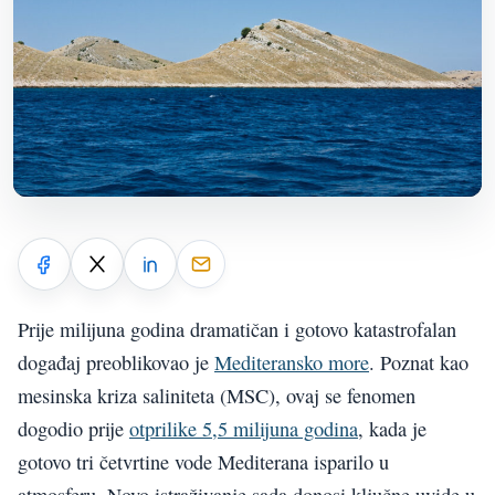
Prije milijuna godina dramatičan i gotovo katastrofalan
događaj preoblikovao je
Mediteransko more
. Poznat kao
mesinska kriza saliniteta (MSC), ovaj se fenomen
dogodio prije
otprilike 5,5 milijuna godina
, kada je
gotovo tri četvrtine vode Mediterana isparilo u
atmosferu. Novo istraživanje sada donosi ključne uvide u