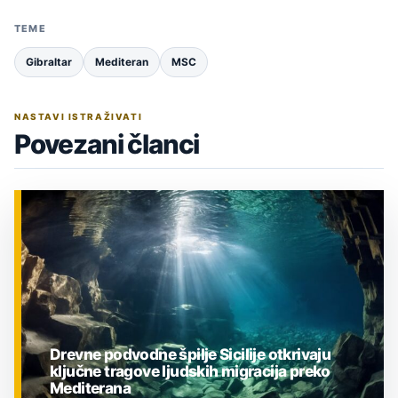
TEME
Gibraltar
Mediteran
MSC
NASTAVI ISTRAŽIVATI
Povezani članci
Drevne podvodne špilje Sicilije otkrivaju
ključne tragove ljudskih migracija preko
Mediterana