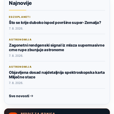
Najnovije
EGZOPLANETI
Što se krije duboko ispod površine super-Zemalja?
7. 8. 2026.
ASTRONOMIJA
Zagonetni rendgenski signal iz mlaza supermasivne
crne rupe zbunjuje astronome
7. 8. 2026.
ASTRONOMIJA
Objavljena dosad najdetaljnija spektroskopska karta
Mliječne staze
7. 8. 2026.
Sve novosti
REDDIT ZAJEDNICA