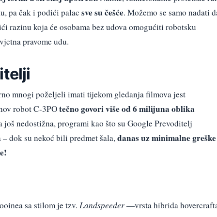
sve su češće
ku, pa čak i podići palac
. Možemo se samo nadati d
tići razinu koja će osobama bez udova omogućiti robotsku
ovjetna pravome udu.
telji
rno mnogi poželjeli imati tijekom gledanja filmova jest
tečno govori više od 6 milijuna oblika
inov robot C-3PO
ja još nedostižna, programi kao što su Google Prevoditelj
danas uz minimalne greške
 – dok su nekoć bili predmet šala,
e!
ooinea sa stilom je tzv.
Landspeeder
—vrsta hibrida hovercraft