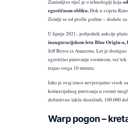
od
Zanimljivo riječ je o tehnologiji koja
egzotičnom obliku.
Dok u svijetu Rato
Zemlji se od prošle godine – doduše za
U lipnju 2021., pobjednik aukcije plati
inauguracijskom letu Blue Origin-a, 
Jeff Bezos iz Amazona. Let je dostigao
egzotično putovanje svemirom, već tek 
trajao svega 10 minuta.
Iako je ovaj iznos nevjerojatno visok z
komercijalnog putovanja u svemir mogli 
definitivno lakše dostižnih, 100.000 do
Warp pogon – kreta