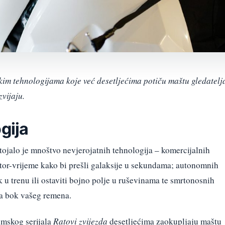
ičkim tehnologijama koje već desetljećima potiču maštu gledatelj
zvijaju.
gija
tojalo je mnoštvo nevjerojatnih tehnologija – komercijalnih
stor-vrijeme kako bi prešli galaksije u sekundama; autonomnih
k u trenu ili ostaviti bojno polje u ruševinama te smrtonosnih
a bok vašeg remena.
lmskog serijala
Ratovi zvijezda
desetljećima zaokupljaju maštu