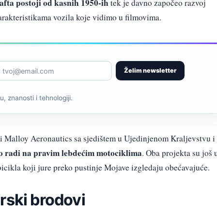
afta postoji od kasnih 1950-ih
tek je davno započeo razvoj
 karakteristikama vozila koje vidimo u filmovima.
Želim newsletter
, znanosti i tehnologiji.
i Malloy Aeronautics sa sjedištem u Ujedinjenom Kraljevstvu i
o radi na pravim lebdećim motociklima
. Oba projekta su još 
erbicikla koji jure preko pustinje Mojave izgledaju obećavajuće.
rski brodovi