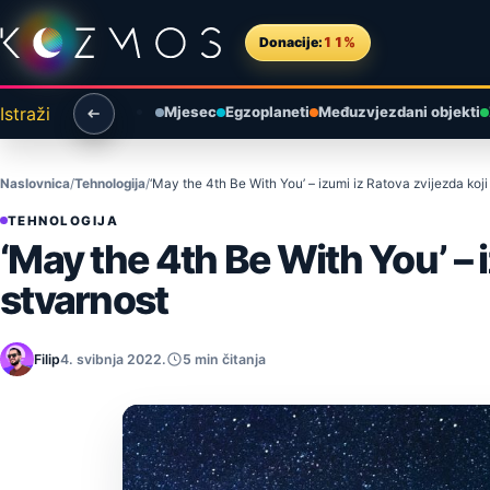
Preskoči na sadržaj
Donacije:
11%
Istraži
Mjesec
Egzoplaneti
Međuzvjezdani objekti
Naslovnica
Tehnologija
‘May the 4th Be With You’ – izumi iz Ratova zvijezda koji
TEHNOLOGIJA
‘May the 4th Be With You’ – i
stvarnost
Filip
4. svibnja 2022.
5 min čitanja