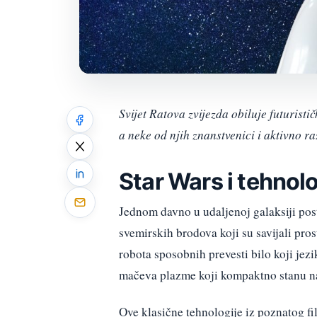
Svijet Ratova zvijezda obiluje futurist
a neke od njih znanstvenici i aktivno ra
Star Wars i tehnolo
Jednom davno u udaljenoj galaksiji pos
svemirskih brodova koji su savijali pro
robota sposobnih prevesti bilo koji jezi
mačeva plazme koji kompaktno stanu n
Ove klasične tehnologije iz poznatog fi