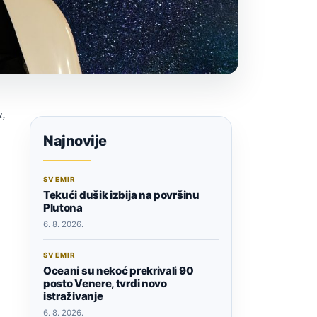
a,
Najnovije
SVEMIR
Tekući dušik izbija na površinu
Plutona
6. 8. 2026.
SVEMIR
Oceani su nekoć prekrivali 90
posto Venere, tvrdi novo
istraživanje
6. 8. 2026.