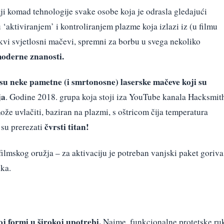
ji komad tehnologije svake osobe koja je odrasla gledajući
 ‘aktiviranjem’ i kontroliranjem plazme koja izlazi iz (u filmu
kvi svjetlosni mačevi, spremni za borbu u svega nekoliko
moderne znanosti.
i su neke pametne (i smrtonosne) laserske mačeve koji su
ja
. Godine 2018. grupa koja stoji iza YouTube kanala Hacksmit
može uvlačiti, baziran na plazmi, s oštricom čija temperatura
čvrsti titan!
 su prerezati
mskog oružja – za aktivaciju je potreban vanjski paket goriva
ka.
oj formi u širokoj upotrebi.
Naime, funkcionalne protetske ru