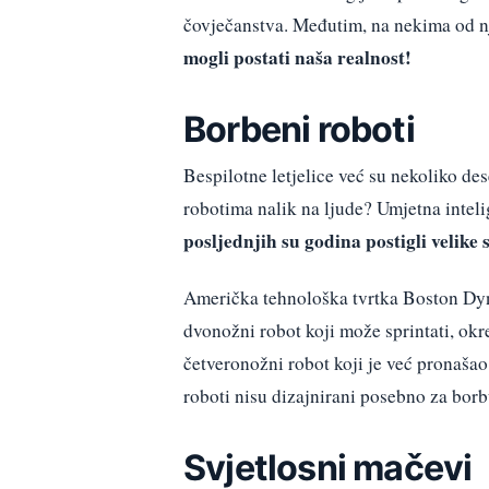
čovječanstva. Međutim, na nekima od n
mogli postati naša realnost!
Borbeni roboti
Bespilotne letjelice već su nekoliko de
robotima nalik na ljude? Umjetna intelig
posljednjih su godina postigli velike
Američka tehnološka tvrtka Boston Dyna
dvonožni robot koji može sprintati, okre
četveronožni robot koji je već pronašao
roboti nisu dizajnirani posebno za bor
Svjetlosni mačevi