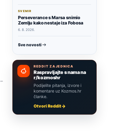
SVEMIR
Perseverance s Marsa snimio
Zemlju kako nestaje iza Fobosa
6. 8. 2026.
Sve novosti
REDDIT ZAJEDNICA
Raspravljajte s nama na
r/kozmoshr
 –
Podijelite pitanja, izvore i
komentare uz Kozmos.hr
članke.
Otvori Reddit