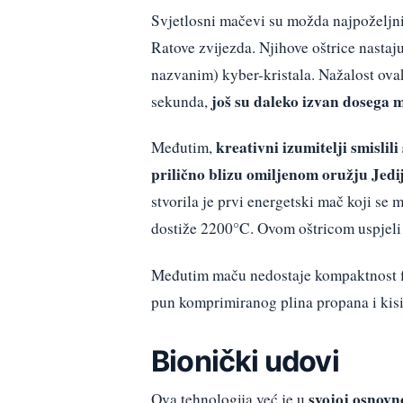
Svjetlosni mačevi su možda najpoželjni
Ratove zvijezda. Njihove oštrice nastaju
nazvanim) kyber-kristala. Nažalost ova
još su daleko izvan dosega 
sekunda,
kreativni izumitelji smislil
Međutim,
prilično blizu omiljenom oružju Jedi
stvorila je prvi energetski mač koji se 
dostiže 2200°C. Ovom oštricom uspjeli
Međutim maču nedostaje kompaktnost fil
pun komprimiranog plina propana i kisi
Bionički udovi
svojoj osnovn
Ova tehnologija već je u