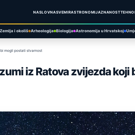
NASLOVNA
SVEMIR
ASTRONOMIJA
ZNANOST
TEHNO
Zemlja i okoliš
Arheologija
Biologija
Astronomija u Hrvatskoj
Umje
 bi mogli postati stvarnost
zumi iz Ratova zvijezda koji 