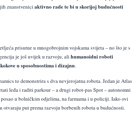
aktivno rade te bi u skorijoj budućnosti
jih znanstvenici
setljeća prisutne u mnogobrojnim vojskama svijeta – no što je s
humanoidni roboti
encija je još uvijek u razvoju, ali
 skokove u sposobnostima i dizajnu
.
mics to demonstrira s dva nevjerojatna robota. Jedan je Atlas
tati leđa i raditi parkour – a drugi robot-pas Spot – autonomni
 posao u bolničkim odjelima, na farmama i u policiji. Iako ovi
bu otvaraju put prema razvoju borbenih robota u budućnosti.