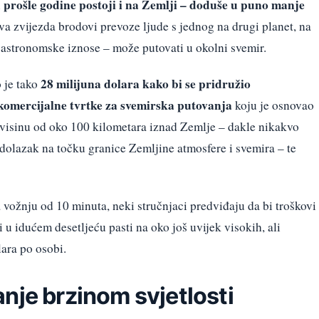
 prošle godine postoji i na Zemlji – doduše u puno manje
va zvijezda brodovi prevoze ljude s jednog na drugi planet, na
 astronomske iznose – može putovati u okolni svemir.
28 milijuna dolara kako bi se pridružio
o je tako
komercijalne tvrtke za svemirska putovanja
koju je osnovao
 visinu od oko 100 kilometara iznad Zemlje – dakle nikakvo
dolazak na točku granice Zemljine atmosfere i svemira – te
a vožnju od 10 minuta, neki stručnjaci predviđaju da bi troškovi
u idućem desetljeću pasti na oko još uvijek visokih, ali
lara po osobi.
nje brzinom svjetlosti