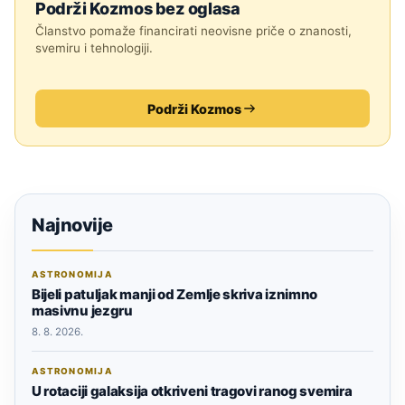
Podrži Kozmos bez oglasa
Članstvo pomaže financirati neovisne priče o znanosti,
svemiru i tehnologiji.
Podrži Kozmos
Najnovije
ASTRONOMIJA
Bijeli patuljak manji od Zemlje skriva iznimno
masivnu jezgru
8. 8. 2026.
ASTRONOMIJA
U rotaciji galaksija otkriveni tragovi ranog svemira