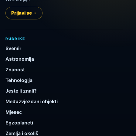
Prijavi se
RUBRIKE
Svemir
Astronomija
Znanost
Tehnologija
Jeste li znali?
Međuzvjezdani objekti
Mjesec
Egzoplaneti
Zemlja i okoliš