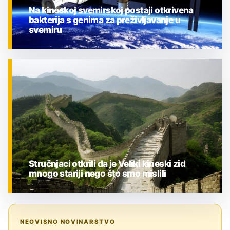
Na kineskoj svemirskoj postaji otkrivena
bakterija s genima za preživljavanje u
svemiru
ZNANOST
Stručnjaci otkrili da je Veliki kineski zid
mnogo stariji nego što smo mislili
ZNANOST
NEOVISNO NOVINARSTVO