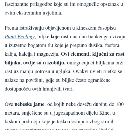
fascinantne prilagodbe koje su im omogućile opstanak u
ovim ekstremnim uvjetima.
Prema istraživanju objavljenom u kineskom časopisu
Plant Ecology
, biljke koje rastu na dnu tiankenga uživaju
u izuzetno bogatom tlu koje je prepuno dušika, fosfora,
Ovi elementi, ključni za rast
kalija, kalcija i magnezija.
biljaka, ovdje su u izobilju,
omogućujući biljkama brži
rast uz manju potrošnju ugljika. Ovakvi uvjeti rijetko se
nalaze na površini, gdje su biljke često ograničene
dostupnošću ovih hranjivih tvari.
nebeske jame
Ove
, od kojih neke dosežu dubinu do 100
metara, smještene su u jugozapadnom dijelu Kine, u
krškom području koje je teško dostupno zbog strmih
stijena i nepristupačnog terena, što smanjuje ljudski