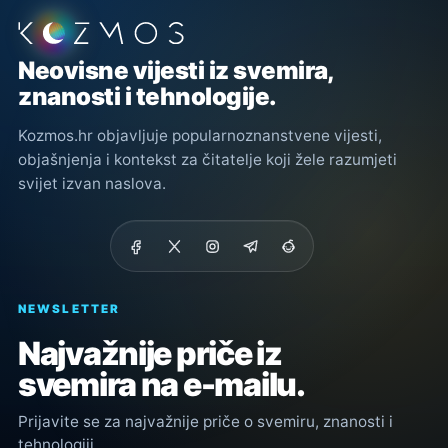
Podnožje stranice
Neovisne vijesti iz svemira,
znanosti i tehnologije.
Kozmos.hr objavljuje popularnoznanstvene vijesti,
objašnjenja i kontekst za čitatelje koji žele razumjeti
svijet izvan naslova.
NEWSLETTER
Najvažnije priče iz
svemira na e-mailu.
Prijavite se za najvažnije priče o svemiru, znanosti i
tehnologiji.