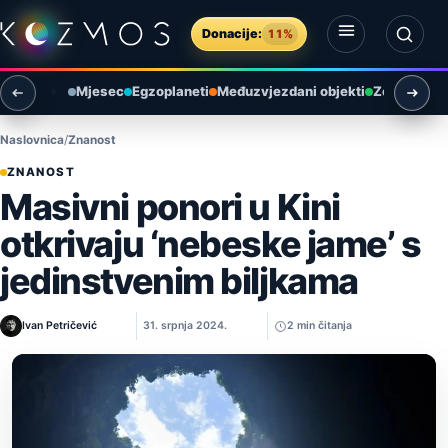
Preskoči na sadržaj
Donacije:
11%
Otvori izbornik
Otvori pretragu
Mjesec
Egzoplaneti
Međuzvjezdani objekti
Zemlja i ok
Naslovnica
Znanost
ZNANOST
Masivni ponori u Kini
otkrivaju ‘nebeske jame’ s
jedinstvenim biljkama
Ivan Petričević
31. srpnja 2024.
2 min čitanja