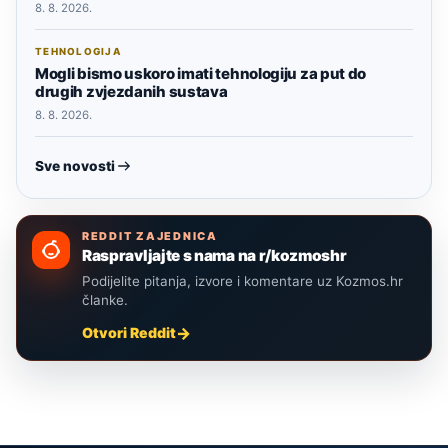
8. 8. 2026.
TEHNOLOGIJA
Mogli bismo uskoro imati tehnologiju za put do
drugih zvjezdanih sustava
8. 8. 2026.
Sve novosti
REDDIT ZAJEDNICA
Raspravljajte s nama na r/kozmoshr
Podijelite pitanja, izvore i komentare uz Kozmos.hr
članke.
Otvori Reddit