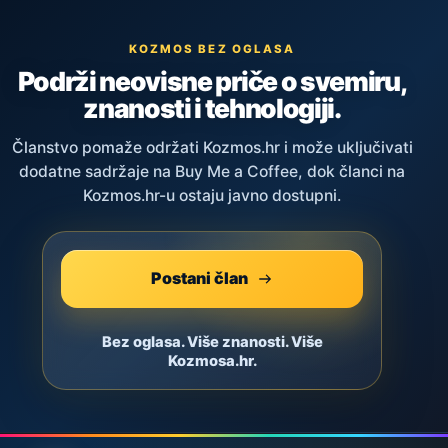
KOZMOS BEZ OGLASA
Podrži neovisne priče o svemiru,
znanosti i tehnologiji.
Članstvo pomaže održati Kozmos.hr i može uključivati
dodatne sadržaje na Buy Me a Coffee, dok članci na
Kozmos.hr-u ostaju javno dostupni.
Postani član
Bez oglasa. Više znanosti. Više
Kozmosa.hr.