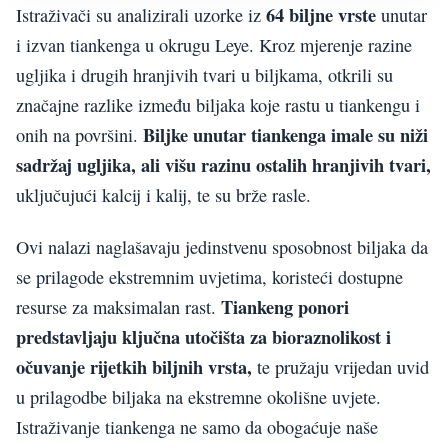
64 biljne vrste
Istraživači su analizirali uzorke iz
unutar
i izvan tiankenga u okrugu Leye. Kroz mjerenje razine
ugljika i drugih hranjivih tvari u biljkama, otkrili su
značajne razlike između biljaka koje rastu u tiankengu i
Biljke unutar tiankenga imale su niži
onih na površini.
sadržaj ugljika, ali višu razinu ostalih hranjivih tvari,
uključujući kalcij i kalij, te su brže rasle.
Ovi nalazi naglašavaju jedinstvenu sposobnost biljaka da
se prilagode ekstremnim uvjetima, koristeći dostupne
Tiankeng ponori
resurse za maksimalan rast.
predstavljaju ključna utočišta za bioraznolikost i
očuvanje rijetkih biljnih vrsta,
te pružaju vrijedan uvid
u prilagodbe biljaka na ekstremne okolišne uvjete.
Istraživanje tiankenga ne samo da obogaćuje naše