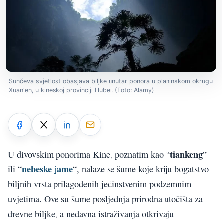
Sunčeva svjetlost obasjava biljke unutar ponora u planinskom okrugu
Xuan'en, u kineskoj provinciji Hubei. (Foto: Alamy)
tiankeng
U divovskim ponorima Kine, poznatim kao “
”
nebeske jame
ili “
“, nalaze se šume koje kriju bogatstvo
biljnih vrsta prilagođenih jedinstvenim podzemnim
uvjetima. Ove su šume posljednja prirodna utočišta za
drevne biljke, a nedavna istraživanja otkrivaju