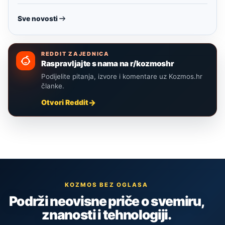
Sve novosti
REDDIT ZAJEDNICA
Raspravljajte s nama na r/kozmoshr
Podijelite pitanja, izvore i komentare uz Kozmos.hr
članke.
Otvori Reddit
KOZMOS BEZ OGLASA
Podrži neovisne priče o svemiru,
znanosti i tehnologiji.