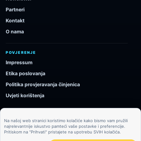
Partneri
Kontakt
O nama
POVJERENJE
Impressum
Etika poslovanja
Politika provjeravanja činjenica
Uvjeti korištenja
Na našoj web stranici koristimo kolačiće kako bismo vam pružili
© 2026 Kozmos.hr. Sva prava pridržana.
najrelevantnije iskustvo pamteći vaše postavke i preferencije.
Pritiskom na "Prihvati" pristajete na upotrebu SVIH kolačića.
Svemir, znanost, tehnologija i velike ideje za znatiželjne
čitatelje.