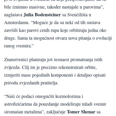
bile iznimno masivne, također nastajale u parovima”,
Julia Bodensteiner
naglašava
sa Sveučilišta u
Amsterdamu. “Moguće je da su neki od tih sustava
završili kao parovi crnih rupa koje orbitiraju jedna oko
druge. Sama ta mogućnost otvara nova pitanja o evoluciji
ranog svemira.”
Znanstvenici planiraju još šesnaest promatranja istih
zvijezda. Cilj im je precizno rekonstruirati orbite,
izmjeriti mase pojedinih komponenti i detaljno opisati
prirodu zvjezdanih pratitelja.
“Naši će podaci omogućiti kozmolozima i
astrofizičarima da pouzdanije modeliraju mladi svemir
Tomer Shenar
siromašan metalima”, zaključuje
sa