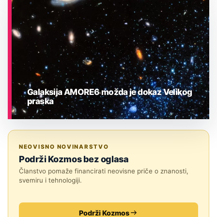
ASTRONOMIJA
Galaksija AMORE6 možda je dokaz Velikog
praska
ASTRONOMIJA
NEOVISNO NOVINARSTVO
Podrži Kozmos bez oglasa
Članstvo pomaže financirati neovisne priče o znanosti,
svemiru i tehnologiji.
Podrži Kozmos