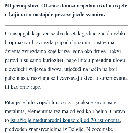
Mliječnoj stazi. Otkriće donosi vrijedan uvid u uvjete
u kojima su nastajale prve zvijezde svemira.
U našoj galaksiji već se dvadesetak godina zna da veliki
broj masivnih zvijezda pripada binarnim sustavima,
dvjema zvijezdama koje kruže jedna oko druge. Takvi
parovi nisu samo kuriozitet, nego imaju presudnu ulogu
u evoluciji zvijezda divova, utječući na način na koji
gube masu, razvijaju se i završavaju život u supernovama
ili kao crne rupe.
Pitanje je bilo vrijedi li isto i za galaksije siromašne
metalima, elementima težima od vodika i helija. Upravo
to
istražio je međunarodni konzorcij od 70 astronoma
,
predvođen znanstvenicima iz Belgije, Nizozemske i