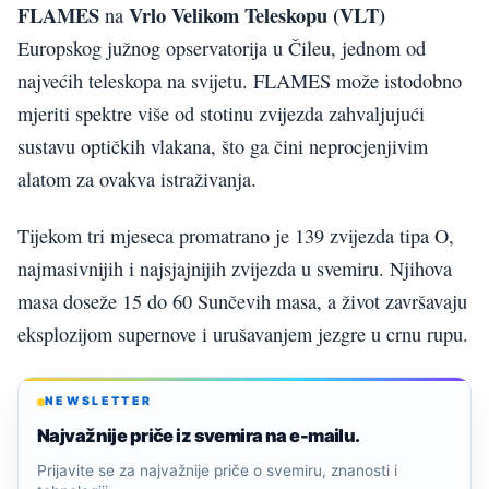
FLAMES
Vrlo Velikom Teleskopu (VLT)
na
Europskog južnog opservatorija u Čileu, jednom od
najvećih teleskopa na svijetu. FLAMES može istodobno
mjeriti spektre više od stotinu zvijezda zahvaljujući
sustavu optičkih vlakana, što ga čini neprocjenjivim
alatom za ovakva istraživanja.
Tijekom tri mjeseca promatrano je 139 zvijezda tipa O,
najmasivnijih i najsjajnijih zvijezda u svemiru. Njihova
masa doseže 15 do 60 Sunčevih masa, a život završavaju
eksplozijom supernove i urušavanjem jezgre u crnu rupu.
NEWSLETTER
Najvažnije priče iz svemira na e-mailu.
Prijavite se za najvažnije priče o svemiru, znanosti i