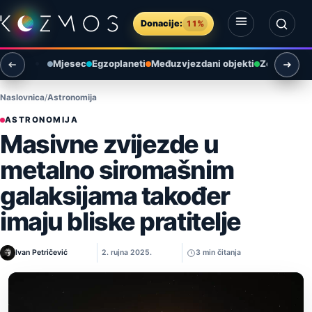
Preskoči na sadržaj
Donacije:
11%
Otvori izbornik
Otvori pretragu
Mjesec
Egzoplaneti
Međuzvjezdani objekti
Zemlja i ok
Naslovnica
Astronomija
ASTRONOMIJA
Masivne zvijezde u
metalno siromašnim
galaksijama također
imaju bliske pratitelje
Ivan Petričević
2. rujna 2025.
3 min čitanja