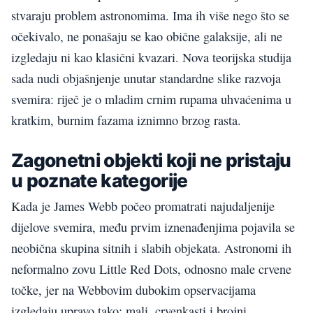
stvaraju problem astronomima. Ima ih više nego što se
očekivalo, ne ponašaju se kao obične galaksije, ali ne
izgledaju ni kao klasični kvazari. Nova teorijska studija
sada nudi objašnjenje unutar standardne slike razvoja
svemira: riječ je o mladim crnim rupama uhvaćenima u
kratkim, burnim fazama iznimno brzog rasta.
Zagonetni objekti koji ne pristaju
u poznate kategorije
Kada je James Webb počeo promatrati najudaljenije
dijelove svemira, među prvim iznenađenjima pojavila se
neobična skupina sitnih i slabih objekata. Astronomi ih
neformalno zovu Little Red Dots, odnosno male crvene
točke, jer na Webbovim dubokim opservacijama
izgledaju upravo tako: mali, crvenkasti i brojni.