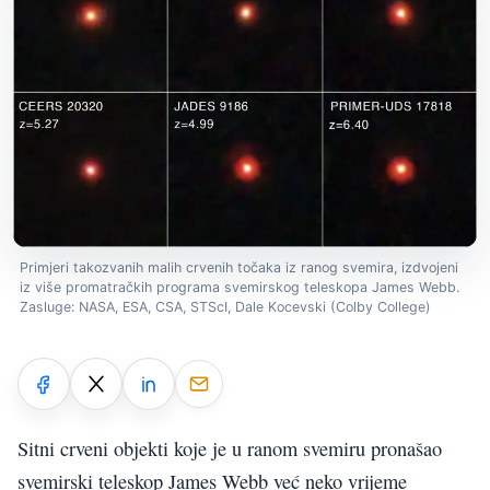
Primjeri takozvanih malih crvenih točaka iz ranog svemira, izdvojeni
iz više promatračkih programa svemirskog teleskopa James Webb.
Zasluge: NASA, ESA, CSA, STScI, Dale Kocevski (Colby College)
Sitni crveni objekti koje je u ranom svemiru pronašao
svemirski teleskop James Webb već neko vrijeme