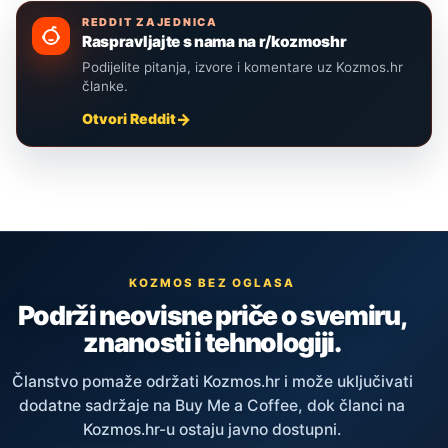
REDDIT ZAJEDNICA
Raspravljajte s nama na r/kozmoshr
Podijelite pitanja, izvore i komentare uz Kozmos.hr
članke.
Otvori Reddit
KOZMOS BEZ OGLASA
Podrži neovisne priče o svemiru,
znanosti i tehnologiji.
Članstvo pomaže održati Kozmos.hr i može uključivati
dodatne sadržaje na Buy Me a Coffee, dok članci na
Kozmos.hr-u ostaju javno dostupni.