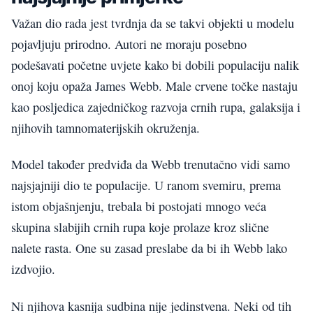
Važan dio rada jest tvrdnja da se takvi objekti u modelu
pojavljuju prirodno. Autori ne moraju posebno
podešavati početne uvjete kako bi dobili populaciju nalik
onoj koju opaža James Webb. Male crvene točke nastaju
kao posljedica zajedničkog razvoja crnih rupa, galaksija i
njihovih tamnomaterijskih okruženja.
Model također predviđa da Webb trenutačno vidi samo
najsjajniji dio te populacije. U ranom svemiru, prema
istom objašnjenju, trebala bi postojati mnogo veća
skupina slabijih crnih rupa koje prolaze kroz slične
nalete rasta. One su zasad preslabe da bi ih Webb lako
izdvojio.
Ni njihova kasnija sudbina nije jedinstvena. Neki od tih