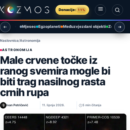
Preskoči na sadržaj
Donacije:
11%
Otvori izbornik
Otvori pretragu
Mjesec
Egzoplaneti
Međuzvjezdani objekti
Zemlja i ok
Naslovnica
Astronomija
ASTRONOMIJA
Male crvene točke iz
ranog svemira mogle bi
biti trag nasilnog rasta
crnih rupa
Ivan Petričević
11. lipnja 2026.
5 min čitanja