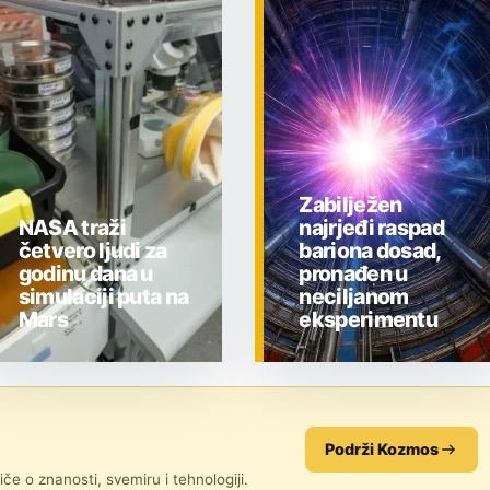
Zabilježen
NASA traži
najrjeđi raspad
četvero ljudi za
bariona dosad,
godinu dana u
pronađen u
simulaciji puta na
neciljanom
Mars
eksperimentu
ZNANOST
ZNANOST
Podrži Kozmos
če o znanosti, svemiru i tehnologiji.