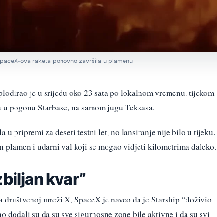
 SpaceX-ova raketa ponovno završila u plamenu
lodirao je u srijedu oko 23 sata po lokalnom vremenu, tijekom
lju u pogonu Starbase, na samom jugu Teksasa.
la u pripremi za deseti testni let, no lansiranje nije bilo u tijeku.
an plamen i udarni val koji se mogao vidjeti kilometrima daleko.
zbiljan kvar”
 društvenoj mreži X, SpaceX je naveo da je Starship “doživio
no dodali su da su sve sigurnosne zone bile aktivne i da su svi