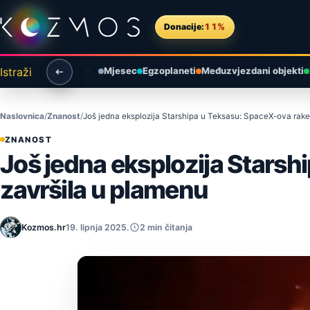
Preskoči na sadržaj
Donacije:
11%
Istraži
Mjesec
Egzoplaneti
Međuzvjezdani objekti
Naslovnica
Znanost
Još jedna eksplozija Starshipa u Teksasu: SpaceX-ova rak
ZNANOST
Još jedna eksplozija Stars
završila u plamenu
Kozmos.hr
19. lipnja 2025.
2 min čitanja