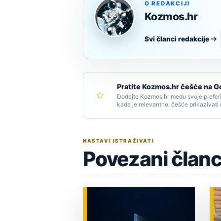
O REDAKCIJI
Kozmos.hr
Svi članci redakcije
Pratite Kozmos.hr češće na G
Dodajte Kozmos.hr među svoje preferi
kada je relevantno, češće prikazivati
NASTAVI ISTRAŽIVATI
Povezani članc