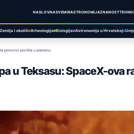
NASLOVNA
SVEMIR
ASTRONOMIJA
ZNANOST
TEHNO
Zemlja i okoliš
Arheologija
Biologija
Astronomija u Hrvatskoj
Umje
eta ponovno završila u plamenu
hipa u Teksasu: SpaceX-ova 