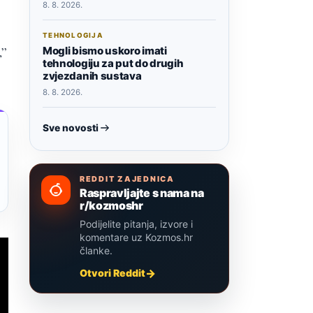
8. 8. 2026.
TEHNOLOGIJA
Mogli bismo uskoro imati
,”
tehnologiju za put do drugih
zvjezdanih sustava
8. 8. 2026.
Sve novosti
REDDIT ZAJEDNICA
Raspravljajte s nama na
r/kozmoshr
Podijelite pitanja, izvore i
komentare uz Kozmos.hr
članke.
Otvori Reddit