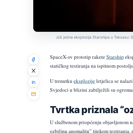
Još jedna eksplozija Starshipa u Teksasu:
SpaceX-ov prototip rakete
Starship
eksp
statičkog testiranja na ispitnom posto
U trenutku
eksplozije
letjelica se nalazi
Svjedoci u blizini zabilježili su ogrom
Tvrtka priznala “o
U službenom priopćenju objavljenom na
ozbiljnu anomaliju” tijekom testiranja, 