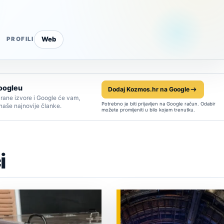
Web
PROFILI
oogleu
Dodaj Kozmos.hr na Google
rane izvore i Google će vam,
Potrebno je biti prijavljen na Google račun. Odabir
 naše najnovije članke.
možete promijeniti u bilo kojem trenutku.
i