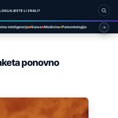
Otvori pr
LOGIJA
JESTE LI ZNALI?
tna inteligencija
Sunce
Medicina
Paleontologija
raketa ponovno