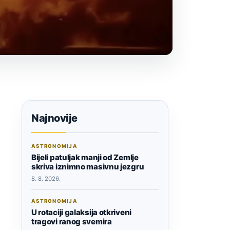
Najnovije
ASTRONOMIJA
Bijeli patuljak manji od Zemlje
skriva iznimno masivnu jezgru
8. 8. 2026.
ASTRONOMIJA
U rotaciji galaksija otkriveni
tragovi ranog svemira