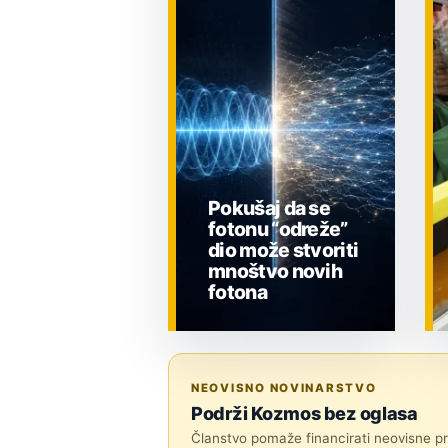
Pokušaj da se
fotonu “odreže”
dio može stvoriti
mnoštvo novih
fotona
ZNANOST
NEOVISNO NOVINARSTVO
Podrži Kozmos bez oglasa
Članstvo pomaže financirati neovisne pri