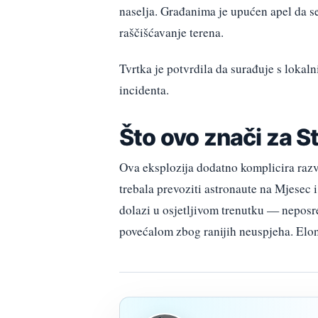
naselja. Građanima je upućen apel da se 
raščišćavanje terena.
Tvrtka je potvrdila da surađuje s lokaln
incidenta.
Što ovo znači za S
Ova eksplozija dodatno komplicira razv
trebala prevoziti astronaute na Mjesec i 
dolazi u osjetljivom trenutku — neposre
povećalom zbog ranijih neuspjeha. Elon