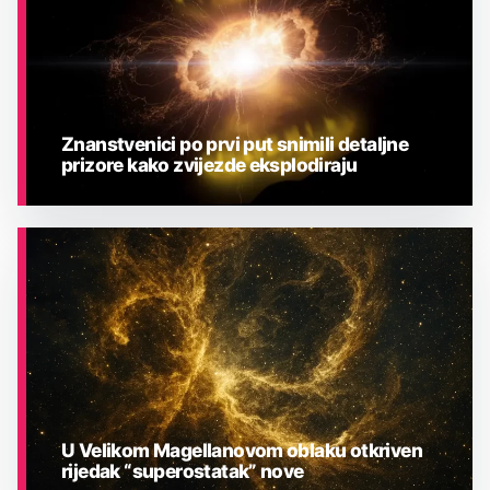
Znanstvenici po prvi put snimili detaljne
prizore kako zvijezde eksplodiraju
ASTRONOMIJA
U Velikom Magellanovom oblaku otkriven
rijedak “superostatak” nove