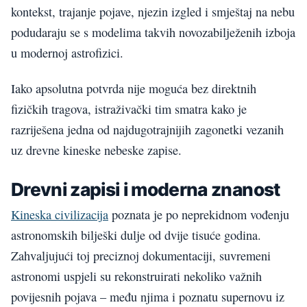
kontekst, trajanje pojave, njezin izgled i smještaj na nebu
podudaraju se s modelima takvih novozabilježenih izboja
u modernoj astrofizici.
Iako apsolutna potvrda nije moguća bez direktnih
fizičkih tragova, istraživački tim smatra kako je
razriješena jedna od najdugotrajnijih zagonetki vezanih
uz drevne kineske nebeske zapise.
Drevni zapisi i moderna znanost
Kineska civilizacija
poznata je po neprekidnom vođenju
astronomskih bilješki dulje od dvije tisuće godina.
Zahvaljujući toj preciznoj dokumentaciji, suvremeni
astronomi uspjeli su rekonstruirati nekoliko važnih
povijesnih pojava – među njima i poznatu supernovu iz