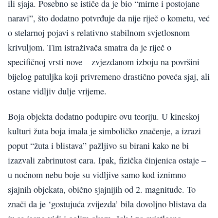
ili sjaja. Posebno se ističe da je bio “mirne i postojane
naravi”, što dodatno potvrđuje da nije riječ o kometu, već
o stelarnoj pojavi s relativno stabilnom svjetlosnom
krivuljom. Tim istraživača smatra da je riječ o
specifičnoj vrsti nove – zvjezdanom izboju na površini
bijelog patuljka koji privremeno drastično poveća sjaj, ali
ostane vidljiv dulje vrijeme.
Boja objekta dodatno podupire ovu teoriju. U kineskoj
kulturi žuta boja imala je simboličko značenje, a izrazi
poput “žuta i blistava” pažljivo su birani kako ne bi
izazvali zabrinutost cara. Ipak, fizička činjenica ostaje –
u noćnom nebu boje su vidljive samo kod iznimno
sjajnih objekata, obično sjajnijih od 2. magnitude. To
znači da je ‘gostujuća zvijezda’ bila dovoljno blistava da