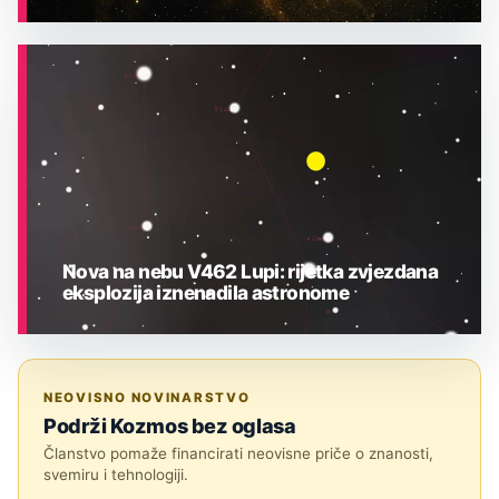
ASTRONOMIJA
Nova na nebu V462 Lupi: rijetka zvjezdana
eksplozija iznenadila astronome
ASTRONOMIJA
NEOVISNO NOVINARSTVO
Podrži Kozmos bez oglasa
Članstvo pomaže financirati neovisne priče o znanosti,
svemiru i tehnologiji.