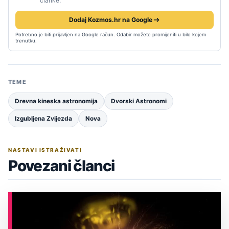
članke.
Dodaj Kozmos.hr na Google
Potrebno je biti prijavljen na Google račun. Odabir možete promijeniti u bilo kojem
trenutku.
TEME
Drevna kineska astronomija
Dvorski Astronomi
Izgubljena Zvijezda
Nova
NASTAVI ISTRAŽIVATI
Povezani članci