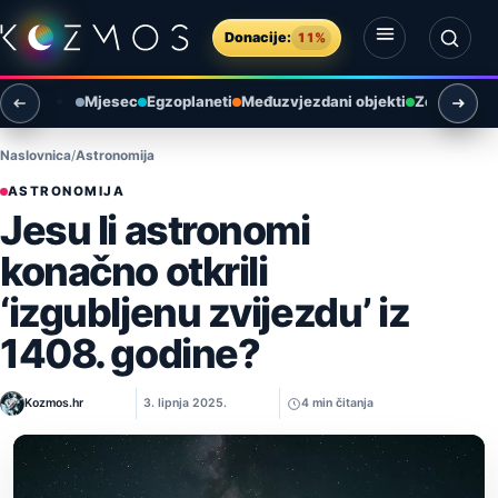
Preskoči na sadržaj
Donacije:
11%
Otvori izbornik
Otvori pretragu
Mjesec
Egzoplaneti
Međuzvjezdani objekti
Zemlja i ok
Naslovnica
Astronomija
ASTRONOMIJA
Jesu li astronomi
konačno otkrili
‘izgubljenu zvijezdu’ iz
1408. godine?
Kozmos.hr
3. lipnja 2025.
4 min čitanja