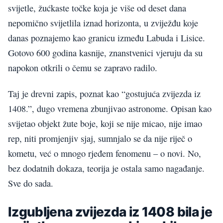
svijetle, žućkaste točke koja je više od deset dana
nepomično svijetlila iznad horizonta, u zviježđu koje
danas poznajemo kao granicu između Labuda i Lisice.
Gotovo 600 godina kasnije, znanstvenici vjeruju da su
napokon otkrili o čemu se zapravo radilo.
Taj je drevni zapis, poznat kao “gostujuća zvijezda iz
1408.”, dugo vremena zbunjivao astronome. Opisan kao
svijetao objekt žute boje, koji se nije micao, nije imao
rep, niti promjenjiv sjaj, sumnjalo se da nije riječ o
kometu, već o mnogo rjeđem fenomenu – o novi. No,
bez dodatnih dokaza, teorija je ostala samo nagađanje.
Sve do sada.
Izgubljena zvijezda iz 1408 bila je