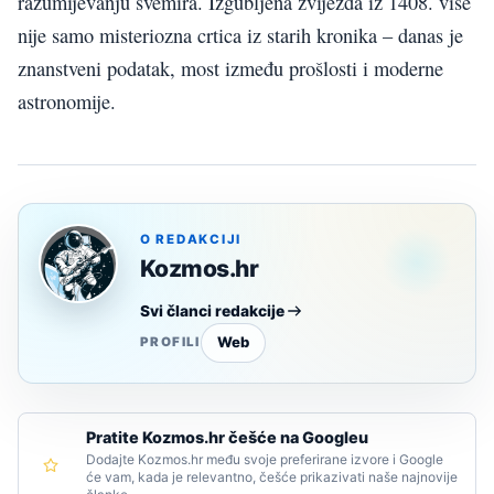
razumijevanju svemira. Izgubljena zvijezda iz 1408. više
nije samo misteriozna crtica iz starih kronika – danas je
znanstveni podatak, most između prošlosti i moderne
astronomije.
O REDAKCIJI
Kozmos.hr
Svi članci redakcije
Web
PROFILI
Pratite Kozmos.hr češće na Googleu
Dodajte Kozmos.hr među svoje preferirane izvore i Google
će vam, kada je relevantno, češće prikazivati naše najnovije