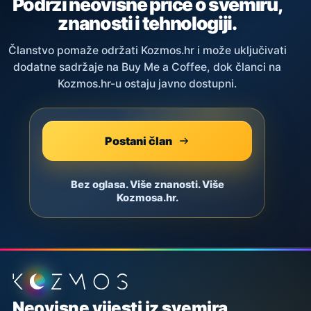
Podrži neovisne priče o svemiru,
znanosti i tehnologiji.
Članstvo pomaže održati Kozmos.hr i može uključivati
dodatne sadržaje na Buy Me a Coffee, dok članci na
Kozmos.hr-u ostaju javno dostupni.
Postani član
Bez oglasa. Više znanosti. Više
Kozmosa.hr.
Podnožje stranice
Neovisne vijesti iz svemira,