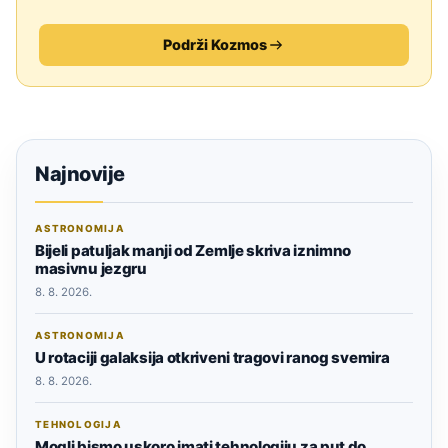
Podrži Kozmos
Najnovije
ASTRONOMIJA
Bijeli patuljak manji od Zemlje skriva iznimno
masivnu jezgru
8. 8. 2026.
ASTRONOMIJA
U rotaciji galaksija otkriveni tragovi ranog svemira
8. 8. 2026.
TEHNOLOGIJA
Mogli bismo uskoro imati tehnologiju za put do